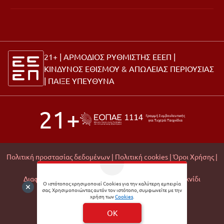
21+ | ΑΡΜΟΔΙΟΣ ΡΥΘΜΙΣΤΗΣ ΕΕΕΠ |
ΚΙΝΔΥΝΟΣ ΕΘΙΣΜΟΥ & ΑΠΩΛΕΙΑΣ ΠΕΡΙΟΥΣΙΑΣ
|
ΠΑΙΞΕ ΥΠΕΥΘΥΝΑ
21+
Πολιτική προστασίας δεδομένων |
Πολιτική cookies |
Όροι Χρήσης |
Σχετικά με εμάς |
Editorial Policy |
Διαφάνεια Εμπορικών Συνεργασιών |
Υπεύθυνο Παιχνίδι
Ο ιστότοπος χρησιμοποιεί Cookies για την καλύτερη εμπειρία
σας. Χρησιμοποιώντας αυτόν τον ιστότοπο, συμφωνείτε με την
© 2026 Matchmoney
χρήση των
Cookies
.
Developed by
Digital Winners
OK