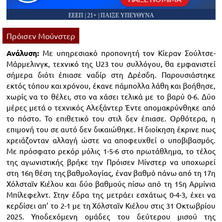
ΕΕΕΠ | 21+ | ΠΑΙΞΕ ΥΠΕΥΘΥΝΑ
Πρόισεν Μούνστερ
Ανάλυση:
Με υπηρεσιακό προπονητή τον Κίεραν Σούλτσε-
Μάρμελινγκ, τεχνικό της U23 του συλλόγου, θα εμφανιστεί
σήμερα διότι έπιασε ναδίρ στη Δρέσδη. Παρουσιάστηκε
εκτός τόπου και χρόνου, έκανε πάμπολλα λάθη και βοήθησε,
χωρίς να το θέλει, στο να χάσει τελικά με το βαρύ 0-6. Δύο
μέρες μετά ο τεχνικός Αλεξάντερ Έντε απομακρύνθηκε από
το πόστο. Το επιθετικό του στιλ δεν έπιασε. Ορθότερα, η
επιμονή του σε αυτό δεν δικαιώθηκε. Η διοίκηση έκρινε πως
χρειάζονταν αλλαγή ώστε να αποφευχθεί ο υποβιβασμός.
Με πρόσφατο ρεκόρ μόλις 1-5-6 στο πρωτάθλημα, το τέλος
της αγωνιστικής βρήκε την Πρόισεν Μίνστερ να υποχωρεί
στη 16η θέση της βαθμολογίας, έναν βαθμό πάνω από τη 17η
Χόλσταϊν Κιέλου και δύο βαθμούς πίσω από τη 15η Αρμίνια
Μπίλεφελντ. Στην έδρα της μετράει εσχάτως 0-4-3, έχει να
κερδίσει απ’ το 2-1 με τη Χόλσταϊν Κιέλου στις 31 Οκτωβρίου
2025. Υποδεχόμενη ομάδες του δεύτερου μισού της