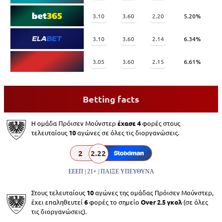
3.10
3.60
2.20
5.20%
3.10
3.60
2.14
6.34%
3.05
3.60
2.15
6.61%
Betting facts
Η ομάδα Πρόισεν Μούνστερ
έχασε 4
φορές στους
τελευταίους
10
αγώνες σε όλες τις διοργανώσεις.
2
2.22
ΕΕΕΠ | 21+ | ΠΑΙΞΕ ΥΠΕΥΘΥΝΑ
Στους τελευταίους
10
αγώνες της ομάδας Πρόισεν Μούνστερ,
έχει επαληθευτεί
6
φορές το σημείο
Over 2.5 γκολ
(σε όλες
τις διοργανώσεις).