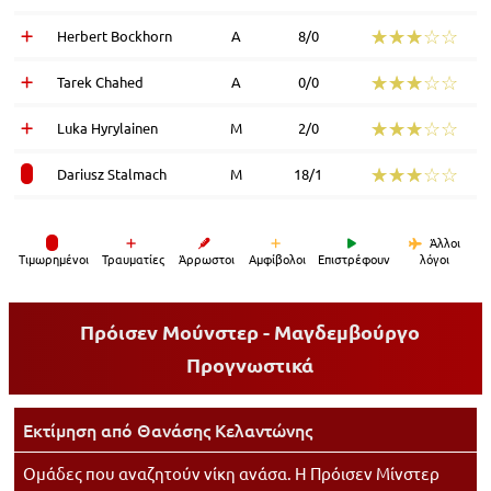
☆☆☆☆☆
★★★★★
Herbert Bockhorn
Α
8/0
☆☆☆☆☆
★★★★★
Tarek Chahed
Α
0/0
☆☆☆☆☆
★★★★★
Luka Hyrylainen
Μ
2/0
☆☆☆☆☆
★★★★★
Dariusz Stalmach
Μ
18/1
Άλλοι
Tιμωρημένοι
Τραυματίες
Άρρωστοι
Αμφίβολοι
Επιστρέφουν
λόγοι
Πρόισεν Μούνστερ - Μαγδεμβούργο
Προγνωστικά
Εκτίμηση από
Θανάσης Κελαντώνης
Ομάδες που αναζητούν νίκη ανάσα. Η Πρόισεν Μίνστερ