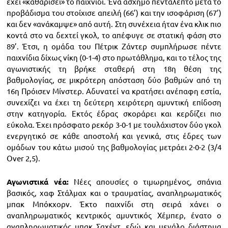
έχει «καθαρίσει» το παιχνίδι. Ένα άσχημο πεντάλεπτο μετά το
προβάδισμα του στοίχισε απειλή (66’) και την ισοφάριση (67’)
και δεν «ανάκαμψε» από αυτή. Στη συνέχεια ήταν ένα κλικ πιο
κοντά στο να δεχτεί γκολ, το απέφυγε σε στατική φάση στο
89’. Έτσι, η ομάδα του Πέτρικ Ζάντερ συμπλήρωσε πέντε
παιχνίδια δίχως νίκη (0-1-4) στο πρωτάθλημα, και το τέλος της
αγωνιστικής τη βρήκε σταθερή στη 18η θέση της
βαθμολογίας, σε μικρότερη απόσταση δύο βαθμών από τη
16η Πρόισεν Μίνστερ. Αδυνατεί να κρατήσει ανέπαφη εστία,
συνεχίζει να έχει τη δεύτερη χειρότερη αμυντική επίδοση
στην κατηγορία. Εκτός έδρας σκοράρει και κερδίζει πιο
εύκολα. Έχει πρόσφατο ρεκόρ 3-0-1 με τουλάχιστον δύο γκολ
ενεργητικό σε κάθε αποστολή και γενικά, στις έδρες των
ομάδων του κάτω μισού της βαθμολογίας μετράει 2-0-2 (3/4
Over 2,5).
Αγωνιστικά νέα:
Νέες απουσίες ο τιμωρημένος, σπάνια
βασικός, χαφ Στάλμαχ και ο τραυματίας, αναπληρωματικός
μπακ Μπόκχορν. Έκτο παιχνίδι στη σειρά χάνει ο
αναπληρωματικός κεντρικός αμυντικός Χέμπερ, ένατο ο
αναπληρωματικός μπακ Σαχέντ, εδώ και μεγάλο διάστημα