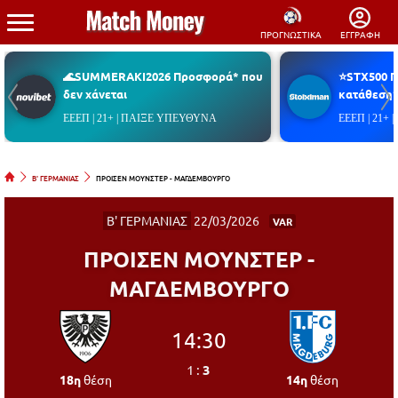
ΠΡΟΓΝΩΣΤΙΚΑ
ΕΓΓΡΑΦΗ
🌊SUMMERAKI2026 Προσφορά* που
⭐STX500 
δεν χάνεται
κατάθεση*
ΕΕΕΠ | 21+ | ΠΑΙΞΕ ΥΠΕΥΘΥΝΑ
ΕΕΕΠ | 21+
Β' ΓΕΡΜΑΝΙΑΣ
ΠΡΟΙΣΕΝ ΜΟΥΝΣΤΕΡ - ΜΑΓΔΕΜΒΟΥΡΓΟ
Β' ΓΕΡΜΑΝΙΑΣ
22/03/2026
VAR
ΠΡΟΙΣΕΝ ΜΟΥΝΣΤΕΡ -
ΜΑΓΔΕΜΒΟΥΡΓΟ
14:30
1
:
3
18η
θέση
14η
θέση