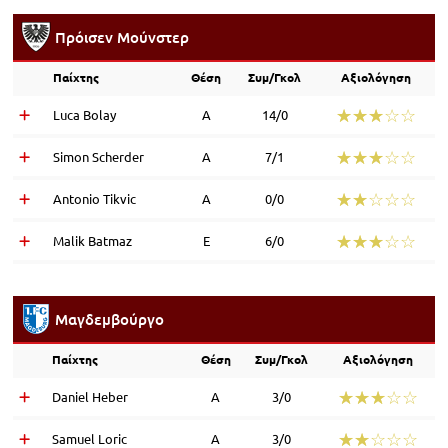
Πρόισεν Μούνστερ
Παίχτης
Θέση
Συμ/Γκολ
Αξιολόγηση
☆☆☆☆☆
★★★★★
Luca Bolay
Α
14/0
☆☆☆☆☆
★★★★★
Simon Scherder
Α
7/1
☆☆☆☆☆
★★★★★
Antonio Tikvic
Α
0/0
☆☆☆☆☆
★★★★★
Malik Batmaz
Ε
6/0
Μαγδεμβούργο
Παίχτης
Θέση
Συμ/Γκολ
Αξιολόγηση
☆☆☆☆☆
★★★★★
Daniel Heber
Α
3/0
☆☆☆☆☆
★★★★★
Samuel Loric
Α
3/0