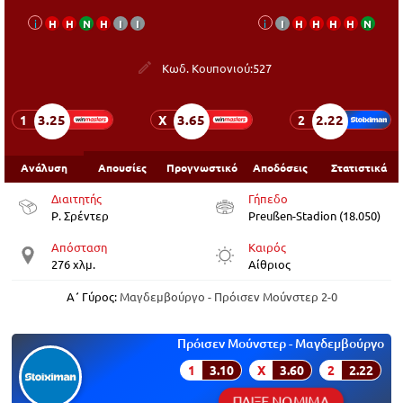
i
Η
Η
Ν
Η
Ι
Ι
i
Ι
Η
Η
Η
Η
Ν
Κωδ. Κουπονιού:
527
3.25
3.65
2.22
1
X
2
Ανάλυση
Απουσίες
Προγνωστικό
Αποδόσεις
Στατιστικά
Διαιτητής
Γήπεδο
Ρ. Σρέντερ
Preußen-Stadion (18.050)
Απόσταση
Καιρός
276 χλμ.
Αίθριος
Α΄ Γύρος:
Μαγδεμβούργο - Πρόισεν Μούνστερ 2-0
Πρόισεν Μούνστερ - Μαγδεμβούργο
1
3.10
X
3.60
2
2.22
ΠΑΙΞΕ ΝΟΜΙΜΑ