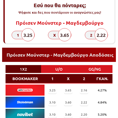
Εσύ που θα πόνταρες;
Ψήφισε και δες που ποντάρουν οι αναγνώστες μας!
Πρόισεν Μούνστερ - Μαγδεμβούργο
3.25
3.65
2.22
1
X
2
Πρόισεν Μούνστερ - Μαγδεμβούργο Αποδόσεις
1X2
U/O
GG/NG
BOOKMAKER
1
X
2
ΓΚΑΝ.
3.25
3.65
2.16
4.27%
3.10
3.60
2.22
4.84%
3.10
3.60
2.20
5.20%