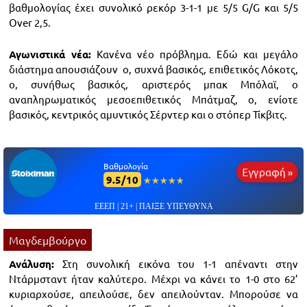
βαθμολογίας έχει συνολικό ρεκόρ 3-1-1 με 5/5 G/G και 5/5
Over 2,5.
Αγωνιστικά νέα:
Κανένα νέο πρόβλημα. Εδώ και μεγάλο
διάστημα απουσιάζουν ο, συχνά βασικός, επιθετικός Λόκοτς,
ο, συνήθως βασικός, αριστερός μπακ Μπόλαϊ, ο
αναπληρωματικός μεσοεπιθετικός Μπάτμαζ, ο, ενίοτε
βασικός, κεντρικός αμυντικός Σέρντερ και ο στόπερ Τίκβιτς.
Βαθμολογία
Εγγραφή »
9.5/10
☆☆☆☆☆
★★★★★
ΕΕΕΠ | 21+ | ΠΑΙΞΕ ΥΠΕΥΘΥΝΑ
Μαγδεμβούργο
Ανάλυση:
Στη συνολική εικόνα του 1-1 απέναντι στην
Ντάρμσταντ ήταν καλύτερο. Μέχρι να κάνει το 1-0 στο 62’
κυριαρχούσε, απειλούσε, δεν απειλούνταν. Μπορούσε να