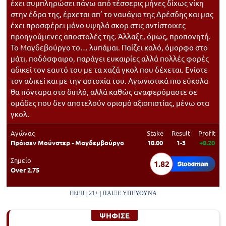
έχει συμπληρώσει πάνω από τέσσερις μήνες δίχως νίκη
στην έδρα της, έρχεται απ’ το ναυάγιο της Δρέσδης και μας
έχει προσφέρει μόνο υψηλά σκορ στις αντίστοιχες
προηγούμενες αποστολές της. Άλλαξε, όμως, προπονητή.
Το Μαγδεβούργο το… λυπάμαι. Παίζει καλό, όμορφο στο
μάτι, ποδόσφαιρο, παράγει ευκαιρίες αλλά πολλές φορές
αδικεί τον εαυτό του με τα χαζά γκολ που δέχεται. Ενίοτε
τον αδικεί και με την αστοχία του. Αγωνιστικά πιο εύκολα
θα πόνταρα στο διπλό, αλλά καθώς αναφερόμαστε σε
ομάδες που δεν αποτελούν ορισμό αξιοπιστίας, μένω στα
γκολ.
Αγώνας
Stake
Result
Profit
Πρόισεν Μούνστερ - Μαγδεμβούργο
10.00
1-3
+8.20
Σημείο
1.82
Over 2.75
ΕΕΕΠ | 21+ | ΠΑΙΞΕ ΥΠΕΥΘΥΝΑ
ΨΗΦΙΣΕ