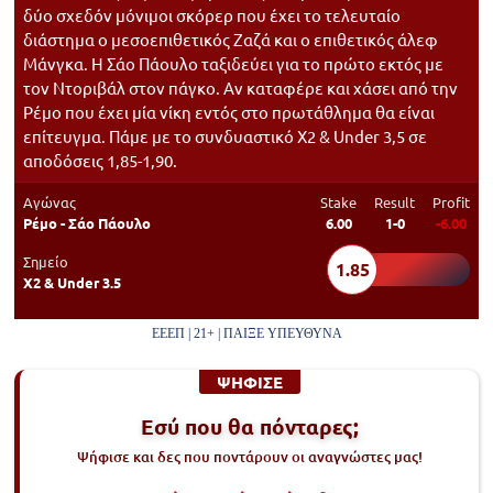
δύο σχεδόν μόνιμοι σκόρερ που έχει το τελευταίο
διάστημα ο μεσοεπιθετικός Ζαζά και ο επιθετικός άλεφ
Μάνγκα. Η Σάο Πάουλο ταξιδεύει για το πρώτο εκτός με
τον Ντοριβάλ στον πάγκο. Αν καταφέρε και χάσει από την
Ρέμο που έχει μία νίκη εντός στο πρωτάθλημα θα είναι
επίτευγμα. Πάμε με το συνδυαστικό Χ2 & Under 3,5 σε
αποδόσεις 1,85-1,90.
Αγώνας
Stake
Result
Profit
Ρέμο - Σάο Πάουλο
6.00
1-0
-6.00
Σημείο
1.85
Χ2 & Under 3.5
ΕΕΕΠ | 21+ | ΠΑΙΞΕ ΥΠΕΥΘΥΝΑ
ΨΗΦΙΣΕ
Εσύ που θα πόνταρες;
Ψήφισε και δες που ποντάρουν οι αναγνώστες μας!