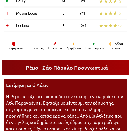
☆☆☆☆☆
★★★★★
Cauly
Μ
8/1
☆☆☆☆☆
★★★★★
Moura Lucas
Ε
7/1
☆☆☆☆☆
★★★★★
Luciano
Ε
10/4
Άλλοι
Tιμωρημένοι
Τραυματίες
Άρρωστοι
Αμφίβολοι
Επιστρέφουν
λόγοι
Ρέμο - Σάο Πάουλο
Προγνωστικά
Εκτίμηση από
Λάτιν
Η Ρέμο πέταξε στα σκουπίδια την ευκαιρία να κερδίσει την
Ατλ. Παραναένσε. Έφτιαξε μομέντουμ, τον κόσμο της,
πήγε φτιαγμένη στο παιχνίδι και σχεδόν πλήρης,
προηγήθηκε και κατάφερε να χάσει. Από μία Ατλέτικο που
δεν την λες και θηρίο στα εκτός έδρας της. Τώρα μάζεψε
και απουσίες. Έξω ο εξαιρετικός κίπερ Ρανζέλ αλλά και οι