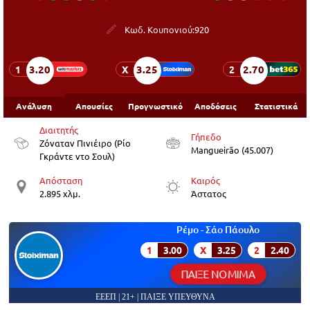
Κωδ. Κουπονιού:
920
3.20
3.25
2.70
1
X
2
Ανάλυση
Απουσίες
Προγνωστικό
Αποδόσεις
Στατιστικά
Διαιτητής
Γήπεδο
Ζόναταν Πινιέιρο (Ρίο
Mangueirão (45.007)
Γκράντε ντο Σουλ)
Απόσταση
Καιρός
2.895 χλμ.
Άστατος
Ρέμο - Σάο Πάουλο
1
3.00
X
3.25
2
2.40
ΠΑΙΞΕ ΝΟΜΙΜΑ
ΕΕΕΠ | 21+ | ΠΑΙΞΕ ΥΠΕΥΘΥΝΑ