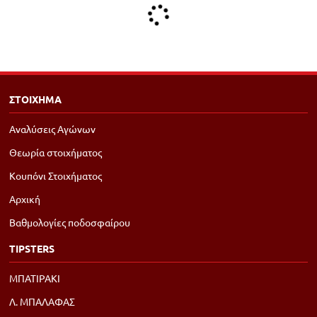
ΣΤΟΙΧΗΜΑ
Αναλύσεις Αγώνων
Θεωρία στοιχήματος
Κουπόνι Στοιχήματος
Αρχική
Βαθμολογίες ποδοσφαίρου
TIPSTERS
ΜΠΑΤΙΡΑΚΙ
Λ. ΜΠΑΛΑΦΑΣ