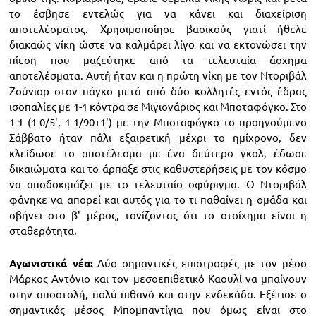
το έσβησε εντελώς για να κάνει και διαχείριση
αποτελέσματος. Χρησιμοποίησε βασικούς γιατί ήθελε
διακαώς νίκη ώστε να καλμάρει λίγο και να εκτονώσει την
πίεση που μαζεύτηκε από τα τελευταία άσχημα
αποτελέσματα. Αυτή ήταν και η πρώτη νίκη με τον Ντοριβάλ
Ζούνιορ στον πάγκο μετά από δύο κολλητές εντός έδρας
ισοπαλίες με 1-1 κόντρα σε Μιγιονάριος και Μποταφόγκο. Στο
1-1 (1-0/5', 1-1/90+1') με την Μποταφόγκο το προηγούμενο
Σάββατο ήταν πάλι εξαιρετική μέχρι το ημίχρονο, δεν
κλείδωσε το αποτέλεσμα με ένα δεύτερο γκολ, έδωσε
δικαιώματα και το άρπαξε στις καθυστερήσεις με τον κόσμο
να αποδοκιμάζει με το τελευταίο σφύριγμα. Ο Ντοριβάλ
φάνηκε να απορεί και αυτός για το τι παθαίνει η ομάδα και
σβήνει στο β' μέρος, τονίζοντας ότι το στοίχημα είναι η
σταθερότητα.
Αγωνιστικά νέα:
Δύο σημαντικές επιστροφές με τον μέσο
Μάρκος Αντόνιο και τον μεσοεπιθετικό Καουλί να μπαίνουν
στην αποστολή, πολύ πιθανό και στην ενδεκάδα. Εξέτισε ο
σημαντικός μέσος Μπομπαντίγια που όμως είναι στο