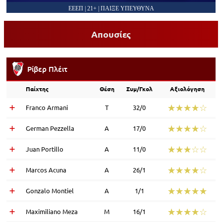
ΕΕΕΠ | 21+ | ΠΑΙΞΕ ΥΠΕΥΘΥΝΑ
Απουσίες
Ρίβερ Πλέιτ
Παίχτης
Θέση
Συμ/Γκολ
Αξιολόγηση
☆☆☆☆☆
★★★★★
Franco Armani
Τ
32/0
☆☆☆☆☆
★★★★★
German Pezzella
Α
17/0
☆☆☆☆☆
★★★★★
Juan Portillo
Α
11/0
☆☆☆☆☆
★★★★★
Marcos Acuna
Α
26/1
☆☆☆☆☆
★★★★★
Gonzalo Montiel
Α
1/1
☆☆☆☆☆
★★★★★
Maximiliano Meza
Μ
16/1