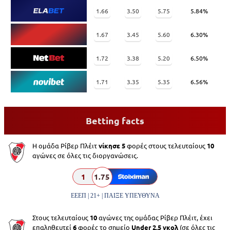
1.66
3.50
5.75
5.84%
1.67
3.45
5.60
6.30%
1.72
3.38
5.20
6.50%
1.71
3.35
5.35
6.56%
Betting facts
Η ομάδα Ρίβερ Πλέιτ
νίκησε 5
φορές στους τελευταίους
10
αγώνες σε όλες τις διοργανώσεις.
1
1.75
ΕΕΕΠ | 21+ | ΠΑΙΞΕ ΥΠΕΥΘΥΝΑ
Στους τελευταίους
10
αγώνες της ομάδας Ρίβερ Πλέιτ, έχει
επαληθευτεί
6
φορές το σημείο
Under 2.5 γκολ
(σε όλες τις