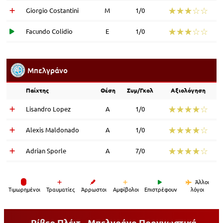
☆☆☆☆☆
★★★★★
Giorgio Costantini
Μ
1/0
☆☆☆☆☆
★★★★★
Facundo Colidio
Ε
1/0
Μπελγράνο
Παίχτης
Θέση
Συμ/Γκολ
Αξιολόγηση
☆☆☆☆☆
★★★★★
Lisandro Lopez
Α
1/0
☆☆☆☆☆
★★★★★
Alexis Maldonado
Α
1/0
☆☆☆☆☆
★★★★★
Adrian Sporle
Α
7/0
Άλλοι
Tιμωρημένοι
Τραυματίες
Άρρωστοι
Αμφίβολοι
Επιστρέφουν
λόγοι
Ρίβερ Πλέιτ - Μπελγράνο
Προγνωστικά