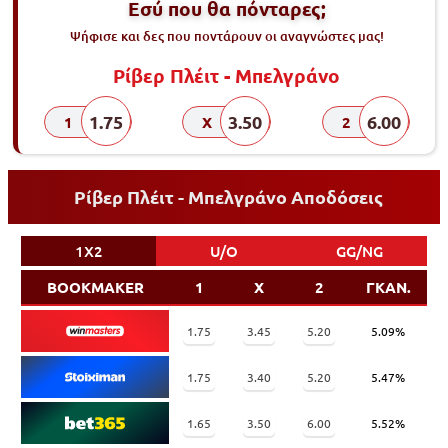
Εσύ που θα πόνταρες;
Ψήφισε και δες που ποντάρουν οι αναγνώστες μας!
Ρίβερ Πλέιτ - Μπελγράνο
1.75
3.50
6.00
1
X
2
Ρίβερ Πλέιτ - Μπελγράνο Αποδόσεις
1X2
U/O
GG/NG
BOOKMAKER
1
X
2
ΓΚΑΝ.
1.75
3.45
5.20
5.09%
1.75
3.40
5.20
5.47%
1.65
3.50
6.00
5.52%