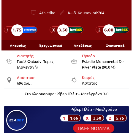
Athletiko
Κωδ. Κουπονιού:
704
1.75
3.50
6.00
1
X
2
Απουσίες
Προγνωστικό
Αποδόσεις
Στατιστικά
Διαιτητής
Γήπεδο
Γιαέλ Φαλκόν Πέρες
Estadio Monumental De
(Αργεντινή)
River Plate (90.074)
Απόσταση
Καιρός
696 χλμ.
Άστατος
Στο Κλαουσούρα: Ρίβερ Πλέιτ – Μπελγράνο 3-0
Ρίβερ Πλέιτ - Μπελγράνο
1
1.66
X
3.50
2
5.75
ΠΑΙΞΕ ΝΟΜΙΜΑ