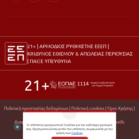
21+ | ΑΡΜΟΔΙΟΣ ΡΥΘΜΙΣΤΗΣ ΕΕΕΠ |
ΚΙΝΔΥΝΟΣ ΕΘΙΣΜΟΥ & ΑΠΩΛΕΙΑΣ ΠΕΡΙΟΥΣΙΑΣ
|
ΠΑΙΞΕ ΥΠΕΥΘΥΝΑ
21+
Πολιτική προστασίας δεδομένων |
Πολιτική cookies |
Όροι Χρήσης |
Σχετικά με εμάς |
Editorial Policy |
Διαφάνεια Εμπορικών Συνεργασιών |
Υπεύθυνο Παιχνίδι
Ο ιστότοπος χρησιμοποιεί Cookies για την καλύτερη εμπειρία
σας. Χρησιμοποιώντας αυτόν τον ιστότοπο, συμφωνείτε με την
© 2026 Matchmoney
χρήση των
Cookies
.