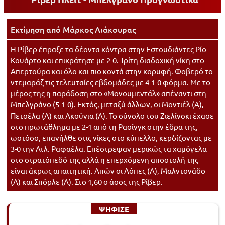
Εκτίμηση από
Μάρκος Λιάκουρας
Η Ρίβερ έπραξε τα δέοντα κόντρα στην Εστουδιάντες Ρίο
Κουάρτο και επικράτησε με 2-0. Τρίτη διαδοχική νίκη στο
Απερτούρα και όλο και πιο κοντά στην κορυφή. Φοβερό το
ντεμαράζ τις τελευταίες εβδομάδες με 4-1-0 φόρμα. Με το
μέρος της η παράδοση στο «Μονουμεντάλ» απέναντι στη
Μπελγράνο (5-1-0). Εκτός, μεταξύ άλλων, οι Μοντιέλ (Α),
Πετσέλα (Α) και Ακούνια (Α). Το σύνολο του Ζιελίνσκι έχασε
στο πρωτάθλημα με 2-1 από τη Ρασίνγκ στην έδρα της,
ωστόσο, επανήλθε στις νίκες στο κύπελλο, κερδίζοντας με
3-0 την Ατλ. Ραφαέλα. Επέστρεψαν μερικώς τα χαμόγελα
στο στρατόπεδό της αλλά η επερχόμενη αποστολή της
είναι άκρως απαιτητική. Απών οι Λόπες (Α), Μαλντονάδο
(Α) και Σπόρλε (Α). Στο 1,60 ο άσος της Ρίβερ.
ΨΗΦΙΣΕ