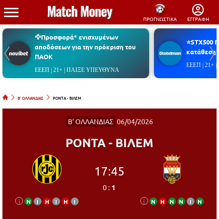
ΠΡΟΓΝΩΣΤΙΚΑ
ΕΓΓΡΑΦΗ
🦅Προσφορά* ενισχυμένων
⭐STX500 
αποδόσεων για την πρόκριση του
κατάθεση*
ΠΑΟΚ
ΕΕΕΠ | 21+
ΕΕΕΠ | 21+ | ΠΑΙΞΕ ΥΠΕΥΘΥΝΑ
Β' ΟΛΛΑΝΔΙΑΣ
ΡΟΝΤΑ - ΒΙΛΕΜ
Β' ΟΛΛΑΝΔΙΑΣ
06/04/2026
ΡΟΝΤΑ - ΒΙΛΕΜ
17:45
0
:
1
i
Ν
Ι
Η
Ι
Η
Ι
i
Ν
Η
Ν
Ν
Ι
Ν