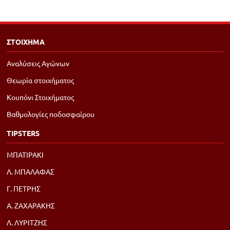
ΣΤΟΙΧΗΜΑ
Αναλύσεις Αγώνων
Θεωρία στοιχήματος
Κουπόνι Στοιχήματος
Βαθμολογίες ποδοσφαίρου
TIPSTERS
ΜΠΑΤΙΡΑΚΙ
Λ. ΜΠΑΛΑΦΑΣ
Γ. ΠΕΤΡΗΣ
Α. ΖΑΧΑΡΑΚΗΣ
Λ. ΛΥΡΙΤΖΗΣ