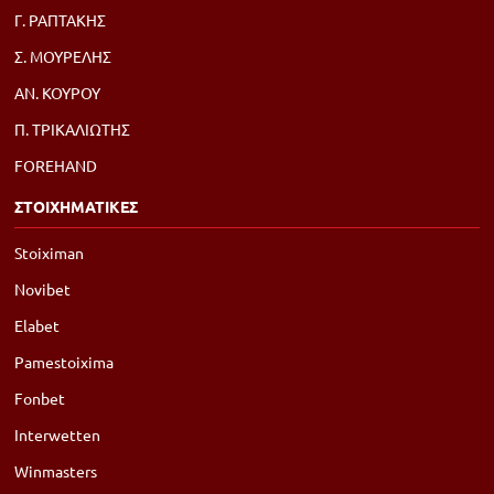
Γ. ΡΑΠΤΑΚΗΣ
Σ. ΜΟΥΡΕΛΗΣ
ΑΝ. ΚΟΥΡΟΥ
Π. ΤΡΙΚΑΛΙΩΤΗΣ
FOREHAND
ΣΤΟΙΧΗΜΑΤΙΚΕΣ
Stoiximan
Novibet
Elabet
Pamestoixima
Fonbet
Interwetten
Winmasters