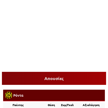
Απουσίες
Ρόντα
Παίχτης
Θέση
Συμ/Γκολ
Αξιολόγηση