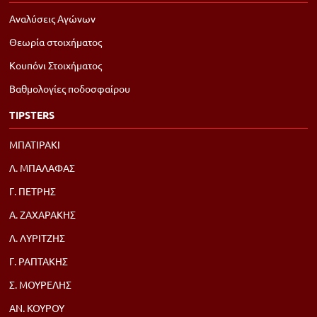
Αναλύσεις Αγώνων
Θεωρία στοιχήματος
Κουπόνι Στοιχήματος
Βαθμολογίες ποδοσφαίρου
TIPSTERS
ΜΠΑΤΙΡΑΚΙ
Λ. ΜΠΑΛΑΦΑΣ
Γ. ΠΕΤΡΗΣ
Α. ΖΑΧΑΡΑΚΗΣ
Λ. ΛΥΡΙΤΖΗΣ
Γ. ΡΑΠΤΑΚΗΣ
Σ. ΜΟΥΡΕΛΗΣ
ΑΝ. ΚΟΥΡΟΥ