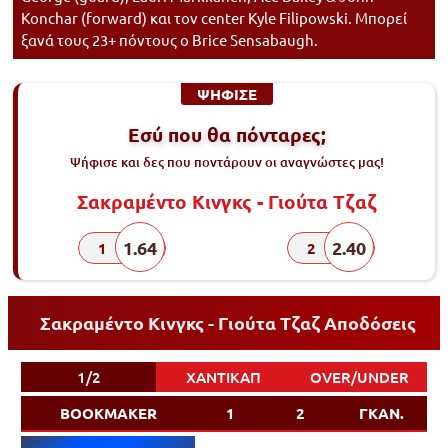
Konchar (forward) και τον center Kyle Filipowski. Μπορεί
ξανά τους 23+ πόντους ο Brice Sensabaugh.
ΨΗΦΙΣΕ
Εσύ που θα πόνταρες;
Ψήφισε και δες που ποντάρουν οι αναγνώστες μας!
Σακραμέντο Κινγκς - Γιούτα Τζαζ
1.64
2.40
1
2
Σακραμέντο Κινγκς - Γιούτα Τζαζ Αποδόσεις
1/2
ΧΑΝΤΙΚΑΠ
OVER/UNDER
BOOKMAKER
1
2
ΓΚΑΝ.