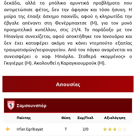
δεκάδα, αλλά τα μπόλικα αμυντικά προβλήματα που
αντιμετώπισε φέτος, δεν την άφησαν και τόσο ήσυχη. Η
μοίρα της έπαιξε άσχημο παιχνίδι, αφού η κληρωτίδα την
έβγαλε απέναντι στη Φενέρμπαχτσε (Μ), για τον μονό
προημιτελικό κυπέλλου, στις 21/4. Το παράδοξο με τον
Μπανίγια συνεχίζεται, αφού αποκτήθηκε τον Ιανουάριο και
δεν έχει καταφέρει ακόμα να κάνει ντεμπούτο εξαιτίας
τραυματισμών/χειρουργείου. Από τον πάγκο αναμένεται να
συνεισφέρει ο χαφ Μπιόρλο. Σταθερά «κομμένος» ο
Γκιγιέρμε (Μ). Ακολουθεί η Καραγκιουμρούκ (Μ).
Απουσίες
Σαμσουνσπόρ
Παίχτης
Θέση
Συμ/Γκολ
Αξιολόγηση
☆☆☆☆☆
★★★★★
Irfan Egribayat
Τ
2/0