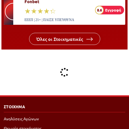
Fonbet
☆☆☆☆☆
★★★★★
8.6
Εγγραφή
ΕΕΕΠ | 21+ | ΠΑΙΞΕ ΥΠΕΥΘΥΝΑ
Όλες οι Στοιχηματικές
ΣΤΟΙΧΗΜΑ
Αναλύσεις Αγώνων
Θεωρία στοιχήματος