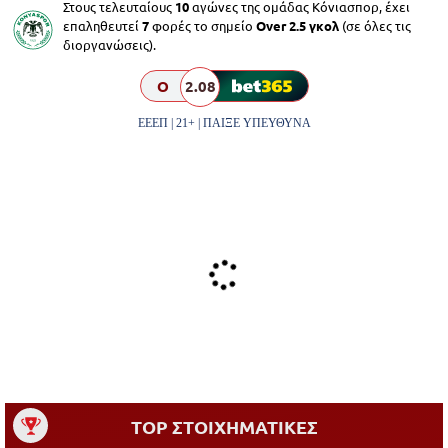
Στους τελευταίους
10
αγώνες της ομάδας Κόνιασπορ, έχει
επαληθευτεί
7
φορές το σημείο
Over 2.5 γκολ
(σε όλες τις
διοργανώσεις).
O
2.08
ΕΕΕΠ | 21+ | ΠΑΙΞΕ ΥΠΕΥΘΥΝΑ
TOP ΣΤΟΙΧΗΜΑΤΙΚΕΣ