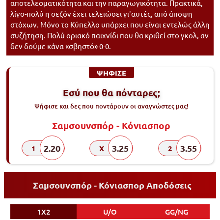
αποτελεσματικότητα και την παραγωγικότητα. Πρακτικά,
λίγο-πολύ η σεζόν έχει τελειώσει γι'αυτές, από άποψη
στόχων. Μόνο το Κύπελλο υπάρχει που είναι εντελώς άλλη
συζήτηση. Πολύ οριακό παιχνίδι που θα κριθεί στο γκολ, αν
δεν δούμε κάνα «σβηστό» 0-0.
ΨΗΦΙΣΕ
Εσύ που θα πόνταρες;
Ψήφισε και δες που ποντάρουν οι αναγνώστες μας!
Σαμσουνσπόρ - Κόνιασπορ
2.20
3.25
3.55
1
X
2
Σαμσουνσπόρ - Κόνιασπορ Αποδόσεις
1X2
U/O
GG/NG