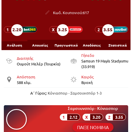
Κωδ. Κουπονιού:
617
2.20
3.25
3.55
1
X
2
Ανάλυση
Απουσίες
Προγνωστικό
Αποδόσεις
Στατιστικά
Γήπεδο
Διαιτητής
Samsun 19 Mayis Stadyumu
Ουμούτ Μελέρ (Τουρκία)
(33.919)
Απόσταση
Καιρός
588 χλμ.
Βροχή
Α΄ Γύρος:
Κόνιασπορ - Σαμσουνσπόρ 1-3
Σαμσουνσπόρ - Κόνιασπορ
1
2.12
X
3.20
2
3.55
ΠΑΙΞΕ ΝΟΜΙΜΑ