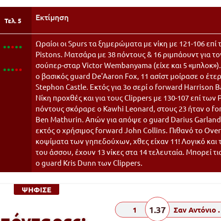
Εκτίμηση
Τελ. 5
Ωραίοι οι Spurs τα ξημερώματα με νίκη με 121-106 επί
Pistons. Ματσάρα με 38 πόντους & 16 ριμπάουντ για το
σούπερ-σταρ Victor Wembanyama (είχε και 5 «μπλοκ»).
ο βασικός guard De'Aaron Fox, 11 ασίστ μοίρασε ο έτε
Stephon Castle. Εκτός για 3ο σερί ο forward Harrison B
Νίκη προχθές και για τους Clippers με 130-107 επί των P
πόντους σκόραρε ο Kawhi Leonard, στους 23 ήταν ο f
Ben Mathurin. Απών για απόψε ο guard Darius Garland
εκτός ο χρήσιμος forward John Collins. Πιθανό το Over
κοψίματα των γηπεδούχων, χθες είχαν 11! Λογικό και τ
του άσσου, έχουν 13 νίκες στα 14 τελευταία. Μπορεί τις
ο guard Kris Dunn των Clippers.
ΨΗΦΙΣΕ
1.37
1
Σαν Αντόνιο .
 πόνταρες;