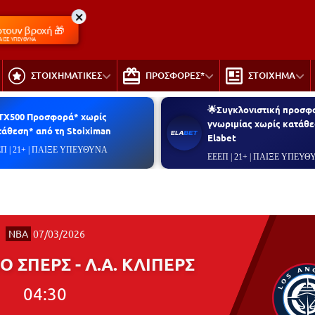
τουν βροχή 🎁
ΠΑΙΞΕ ΥΠΕΥΘΥΝΑ
ΣΤΟΙΧΗΜΑΤΙΚΕΣ
ΠΡΟΣΦΟΡΕΣ*
ΣΤΟΙΧΗΜΑ
🌟Συγκλονιστική προσφ
TX500 Προσφορά* χωρίς
γνωριμίας χωρίς κατάθε
τάθεση* από τη Stoiximan
Elabet
Π | 21+ | ΠΑΙΞΕ ΥΠΕΥΘΥΝΑ
ΕΕΕΠ | 21+ | ΠΑΙΞΕ ΥΠΕΥ
NBA
07/03/2026
 ΣΠΕΡΣ - Λ.Α. ΚΛΙΠΕΡΣ
04:30