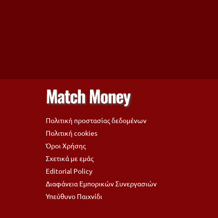
Πολιτική προστασίας δεδομένων
Πολιτική cookies
Όροι Χρήσης
Σχετικά με εμάς
Editorial Policy
Διαφάνεια Εμπορικών Συνεργασιών
Υπεύθυνο Παιχνίδι