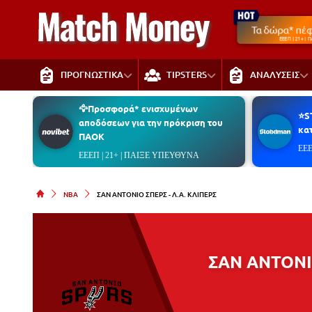
Τα δώρα* πέφ
ΕΕΕΠ | 21+ | 
ΠΡΟΓΝΩΣΤΙΚΑ
TIPSTERS
ΑΝΑΛΥΣΕΙΣ
🦅Προσφορά* ενισχυμένων
⭐S
αποδόσεων για την πρόκριση του
κα
ΠΑΟΚ
ΕΕΕ
ΕΕΕΠ | 21+ | ΠΑΙΞΕ ΥΠΕΥΘΥΝΑ
NBA
ΣΑΝ ΑΝΤΟΝΙΟ ΣΠΕΡΣ - Λ.Α. ΚΛΙΠΕΡΣ
ΣΑΝ ΑΝΤΟΝΙΟ