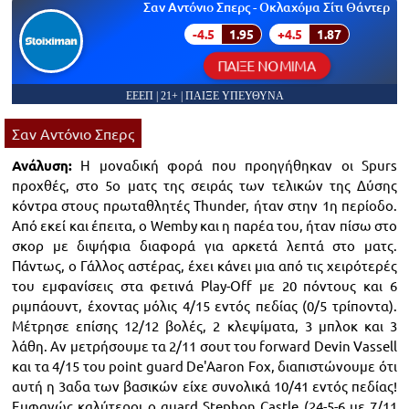
Σαν Αντόνιο Σπερς - Οκλαχόμα Σίτι Θάντερ
-4.5
1.95
+4.5
1.87
ΠΑΙΞΕ ΝΟΜΙΜΑ
ΕΕΕΠ | 21+ | ΠΑΙΞΕ ΥΠΕΥΘΥΝΑ
Σαν Αντόνιο Σπερς
Ανάλυση:
Η μοναδική φορά που προηγήθηκαν οι
Spurs
προχθές, στο 5ο ματς της σειράς των τελικών της Δύσης
κόντρα στους πρωταθλητές
Thunder,
ήταν στην 1η περίοδο.
Από εκεί και έπειτα, ο
Wemby
και η παρέα του, ήταν πίσω στο
σκορ με διψήφια διαφορά για αρκετά λεπτά στο ματς.
Πάντως, ο Γάλλος αστέρας, έχει κάνει μια από τις χειρότερές
του εμφανίσεις στα φετινά
Play-Off
με 20 πόντους και 6
ριμπάουντ, έχοντας μόλις 4/15 εντός πεδίας (0/5 τρίποντα).
Μέτρησε επίσης 12/12 βολές, 2 κλεψίματα, 3 μπλοκ και 3
λάθη. Αν μετρήσουμε τα 2/11 σουτ του
forward
Devin Vassell
και τα 4/15 του
point guard
De'Aaron Fox,
διαπιστώνουμε ότι
αυτή η 3αδα των βασικών είχε συνολικά 10/41 εντός πεδίας!
Εμφανώς καλύτεροι ο
guard
Stephon Castle
(24-5-6
με 7/11