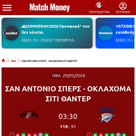
ΠΡΟΓΝΩΣΤΙΚΑ
ΕΓΓΡΑΦΗ
🌊SUMMERAKI2026 Προσφορά* που
⭐STX500 
δεν χάνεται
κατάθεση*
ΕΕΕΠ | 21+ | ΠΑΙΞΕ ΥΠΕΥΘΥΝΑ
ΕΕΕΠ | 21+
NBA
ΣΑΝ ΑΝΤΟΝΙΟ ΣΠΕΡΣ - ΟΚΛΑΧΟΜΑ ΣΙΤΙ ΘΑΝΤΕΡ
NBA
29/05/2026
ΣΑΝ ΑΝΤΟΝΙΟ ΣΠΕΡΣ - ΟΚΛΑΧΟΜΑ
ΣΙΤΙ ΘΑΝΤΕΡ
03:30
118
:
91
i
Η
Ν
Η
Η
Ι
Ν
i
Ν
Η
Ν
Ν
Ι
Ν