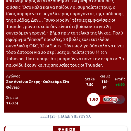
και ανήμπορος να ακολουθήσει τον ρυθμό σε κάποιες
φάσεις. Όσο καλά και να παίξουν οι συμπαίκτες τους, ο
ίδιος παραμένει ο μεγαλύτερος παράγοντας της απόδοσης
της ομάδας. Δεν… “συγχωρούν” τέτοιες εμφανίσεις οι
Thunder,
μόνο τυχαίο δεν είναι ότι βρίσκονται για 2η
συνεχόμενη χρονιά 1 βήμα πριν τα τελικά της λίγκας. Πολύ
σφύριγμα “έπεσε” προχθές, 3
8
βολές έχει εκτελέσει
συνολικά η
OKC,
32 οι
Spurs.
Πάντως λίγο δύσκολο να είναι
τόσο άστοχοι για 2ο σερί ματς οι παίκτες του
Mitch
Johnson.
Πιστεύουμε ότι μπορούν να πάνε την σειρά σε 7ο
παιχνίδι, έχουν και τις απουσίες τους οι
Thunder.
Αγώνας
Result
Stake
Profit
Σαν Αντόνιο Σπερς - Οκλαχόμα Σίτι
118-
7.50
+6.90
Θάντερ
91
Σημείο
1.92
1 (-3.5)
ΕΕΕΠ | 21+ | ΠΑΙΞΕ ΥΠΕΥΘΥΝΑ
ΨΗΦΙΣΕ