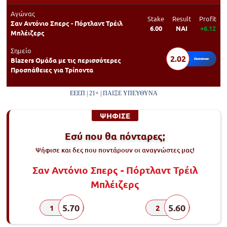
Αγώνας
Stake
Result
Profit
Σαν Αντόνιο Σπερς - Πόρτλαντ Τρέιλ
6.00
ΝΑΙ
+6.12
Μπλέιζερς
Σημείο
2.02
Blazers Ομάδα με τις περισσότερες
Προσπάθειες για Τρίποντα
ΕΕΕΠ | 21+ | ΠΑΙΞΕ ΥΠΕΥΘΥΝΑ
ΨΗΦΙΣΕ
Εσύ που θα πόνταρες;
Ψήφισε και δες που ποντάρουν οι αναγνώστες μας!
Σαν Αντόνιο Σπερς - Πόρτλαντ Τρέιλ
Μπλέιζερς
5.70
5.60
1
2