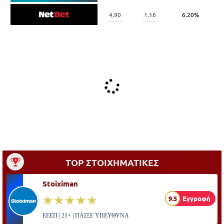
4.90
1.16
6.20%
TOP ΣΤΟΙΧΗΜΑΤΙΚΕΣ
Stoiximan
☆☆☆☆☆
★★★★★
9.5
Εγγραφή
ΕΕΕΠ | 21+ | ΠΑΙΞΕ ΥΠΕΥΘΥΝΑ