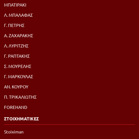
ΜΠΑΤΙΡΑΚΙ
Λ. ΜΠΑΛΑΦΑΣ
Γ. ΠΕΤΡΗΣ
Α. ΖΑΧΑΡΑΚΗΣ
Λ. ΛΥΡΙΤΖΗΣ
Γ. ΡΑΠΤΑΚΗΣ
Σ. ΜΟΥΡΕΛΗΣ
Γ. ΜΑΡΚΟΥΛΑΣ
ΑΝ. ΚΟΥΡΟΥ
Π. ΤΡΙΚΑΛΙΩΤΗΣ
FOREHAND
ΣΤΟΙΧΗΜΑΤΙΚΕΣ
Stoiximan