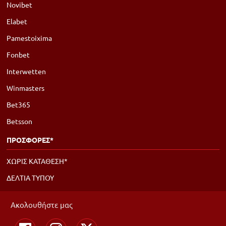
Novibet
Elabet
Pamestoixima
Fonbet
Interwetten
Winmasters
Bet365
Betsson
ΠΡΟΣΦΟΡΕΣ*
ΧΩΡΙΣ ΚΑΤΑΘΕΣΗ*
ΔΕΛΤΙΑ ΤΥΠΟΥ
Ακολουθήστε μας