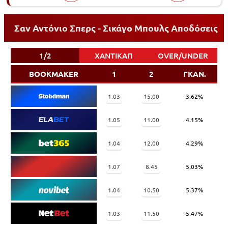
Σαν Αντόνιο Σπερς - Σικάγο Μπουλς Αποδόσεις
1/2
ΧΑΝΤΙΚΑΠ
OVER/UNDER
BOOKMAKER
1
2
ΓΚΑΝ.
1.03
15.00
3.62%
1.05
11.00
4.15%
1.04
12.00
4.29%
1.07
8.45
5.03%
1.04
10.50
5.37%
1.03
11.50
5.47%