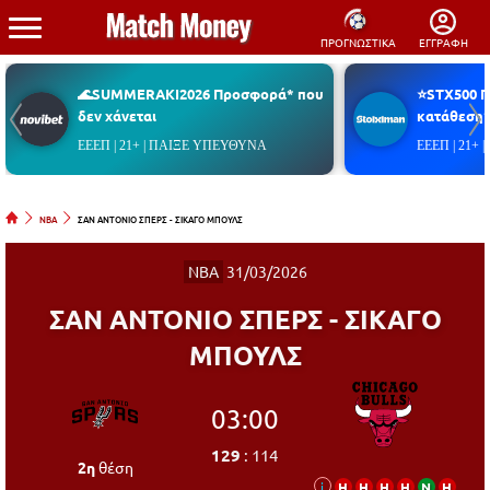
ΠΡΟΓΝΩΣΤΙΚΑ
ΕΓΓΡΑΦΗ
🌊SUMMERAKI2026 Προσφορά* που
⭐STX500 
δεν χάνεται
κατάθεση*
ΕΕΕΠ | 21+ | ΠΑΙΞΕ ΥΠΕΥΘΥΝΑ
ΕΕΕΠ | 21+
NBA
ΣΑΝ ΑΝΤΟΝΙΟ ΣΠΕΡΣ - ΣΙΚΑΓΟ ΜΠΟΥΛΣ
NBA
31/03/2026
ΣΑΝ ΑΝΤΟΝΙΟ ΣΠΕΡΣ - ΣΙΚΑΓΟ
ΜΠΟΥΛΣ
03:00
129
:
114
2η
θέση
i
Η
Η
Η
Η
Ν
Η