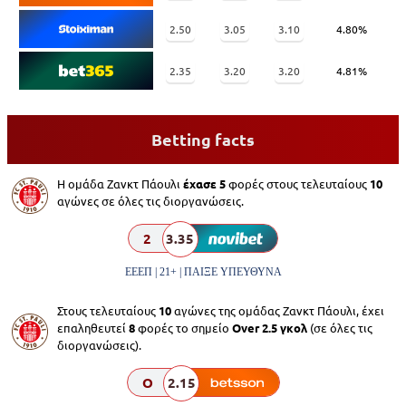
2.50
3.05
3.10
4.80%
2.35
3.20
3.20
4.81%
Betting facts
Η ομάδα Ζανκτ Πάουλι
έχασε 5
φορές στους τελευταίους
10
αγώνες σε όλες τις διοργανώσεις.
2
3.35
ΕΕΕΠ | 21+ | ΠΑΙΞΕ ΥΠΕΥΘΥΝΑ
Στους τελευταίους
10
αγώνες της ομάδας Ζανκτ Πάουλι, έχει
επαληθευτεί
8
φορές το σημείο
Over 2.5 γκολ
(σε όλες τις
διοργανώσεις).
O
2.15