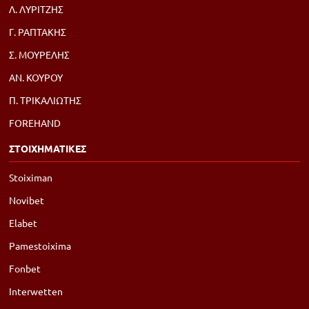
Λ. ΛΥΡΙΤΖΗΣ
Γ. ΡΑΠΤΑΚΗΣ
Σ. ΜΟΥΡΕΛΗΣ
ΑΝ. ΚΟΥΡΟΥ
Π. ΤΡΙΚΑΛΙΩΤΗΣ
FOREHAND
ΣΤΟΙΧΗΜΑΤΙΚΕΣ
Stoiximan
Novibet
Elabet
Pamestoixima
Fonbet
Interwetten