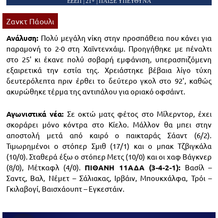
ΕΕΕΠ | 21+ | ΠΑΙΞΕ ΥΠΕΥΘΥΝΑ
Ζανκτ Πάουλι
Ανάλυση:
Πολύ μεγάλη νίκη στην προσπάθεια που κάνει για
παραμονή το 2-0 στη Χαϊντενχάιμ. Προηγήθηκε με πέναλτι
στο 25' κι έκανε πολύ σοβαρή εμφάνιση, υπερασπιζόμενη
εξαιρετικά την εστία της. Χρειάστηκε βέβαια λίγο τύχη
δευτερόλεπτα πριν έρθει το δεύτερο γκολ στο 92', καθώς
ακυρώθηκε τέρμα της αντιπάλου για οριακό οφσάιντ.
Αγωνιστικά νέα:
Σε οκτώ ματς φέτος στο Μίλερντορ, έχει
σκοράρει μόνο κόντρα στο Κίελο.
Μάλλον θα μπει στην
αποστολή μετά από καιρό ο παικταράς Σάαντ (6/2).
Τιμωρημένοι ο στόπερ Σμιθ (17/1) και ο μπακ Τζβιγκάλα
(10/0). Σταθερά έξω ο στόπερ Μετς (10/0) και οι χαφ Βάγκνερ
(8/0), Μέτκαφλ (4/0).
ΠΙΘΑΝΗ 11ΑΔΑ (3-4-2-1):
Βασίλ –
Σαντς, Βαλ, Νέμετ – Σάλιακας, Ιρβάιν, Μπουκχάλφα, Τρόι –
Γκιλαβογί, Βαισχάουπτ – Εγκεστάιν.