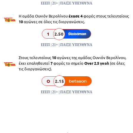
ΕΕΕΠ | 21+ | ΠΑΙΞΕ ΥΠΕΥΘΥΝΑ
Η ομάδα Ουνιόν Βερολίνου
έχασε 4
φορές στους τελευταίους
10
αγώνες σε όλες τις διοργανώσεις.
1
2.50
ΕΕΕΠ | 21+ | ΠΑΙΞΕ ΥΠΕΥΘΥΝΑ
Στους τελευταίους
10
αγώνες της ομάδας Ουνιόν Βερολίνου,
έχει επαληθευτεί
7
φορές το σημείο
Over 2.5 γκολ
(σε όλες
τις διοργανώσεις).
O
2.15
ΕΕΕΠ | 21+ | ΠΑΙΞΕ ΥΠΕΥΘΥΝΑ