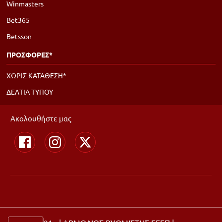
Winmasters
Bet365
Betsson
ΠΡΟΣΦΟΡΕΣ*
ΧΩΡΙΣ ΚΑΤΑΘΕΣΗ*
ΔΕΛΤΙΑ ΤΥΠΟΥ
Ακολουθήστε μας