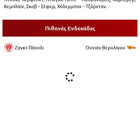
Κεμπλάιν, Σκοβ – Σέφερ, Χόλερμπαχ – Τζόρνταν.
Πιθανές Ενδεκάδες
Ζανκτ Πάουλι
Ουνιόν Βερολίνου