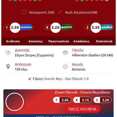
Novasports 3HD
Κωδ. Κουπονιού:
500
2.50
3.20
3.35
1
X
2
Ανάλυση
Απουσίες
Προγνωστικό
Αποδόσεις
Στατιστικά
Διαιτητής
Γήπεδο
Σόρεν Στορκς (Γερμανία)
Millerntor-Stadion (29.546)
Απόσταση
Καιρός
159 χλμ.
Άστατος
Α΄ Γύρος:
Ουνιόν Βερ. - Σαν Πάουλι 1-0
Ζανκτ Πάουλι - Ουνιόν Βερολίνου
1
2.45
X
3.15
2
3.20
ΠΑΙΞΕ ΝΟΜΙΜΑ