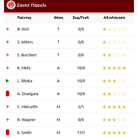
Ζανκτ Πάουλι
Παίχτης
Θέση
Συμ/Γκολ
Αξιολόγηση
☆☆☆☆☆
★★★★★
B. Voll
Τ
0/0
☆☆☆☆☆
★★★★★
S. Ahlers
Τ
0/0
☆☆☆☆☆
★★★★★
S. Burchert
Τ
0/0
☆☆☆☆☆
★★★★★
K. Mets
Α
10/0
☆☆☆☆☆
★★★★★
L. Ritzka
Α
10/0
☆☆☆☆☆
★★★★★
A. Dźwigała
Α
10/0
☆☆☆☆☆
★★★★★
C. Metcalfe
Μ
2/1
☆☆☆☆☆
★★★★★
R. Wagner
Μ
0/0
☆☆☆☆☆
★★★★★
E. Smith
Μ
17/1