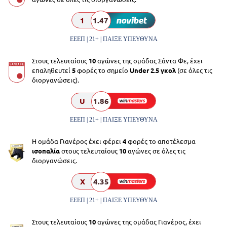
1
1.47
ΕΕΕΠ | 21+ | ΠΑΙΞΕ ΥΠΕΥΘΥΝΑ
Στους τελευταίους
10
αγώνες της ομάδας Σάντα Φε, έχει
επαληθευτεί
5
φορές το σημείο
Under 2.5 γκολ
(σε όλες τις
διοργανώσεις).
U
1.86
ΕΕΕΠ | 21+ | ΠΑΙΞΕ ΥΠΕΥΘΥΝΑ
Η ομάδα Γιανέρος έχει φέρει
4
φορές το αποτέλεσμα
ισοπαλία
στους τελευταίους
10
αγώνες σε όλες τις
διοργανώσεις.
X
4.35
ΕΕΕΠ | 21+ | ΠΑΙΞΕ ΥΠΕΥΘΥΝΑ
Στους τελευταίους
10
αγώνες της ομάδας Γιανέρος, έχει