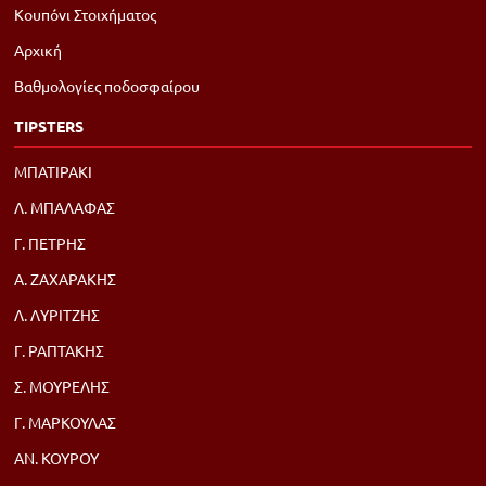
Κουπόνι Στοιχήματος
Αρχική
Βαθμολογίες ποδοσφαίρου
TIPSTERS
ΜΠΑΤΙΡΑΚΙ
Λ. ΜΠΑΛΑΦΑΣ
Γ. ΠΕΤΡΗΣ
Α. ΖΑΧΑΡΑΚΗΣ
Λ. ΛΥΡΙΤΖΗΣ
Γ. ΡΑΠΤΑΚΗΣ
Σ. ΜΟΥΡΕΛΗΣ
Γ. ΜΑΡΚΟΥΛΑΣ
ΑΝ. ΚΟΥΡΟΥ