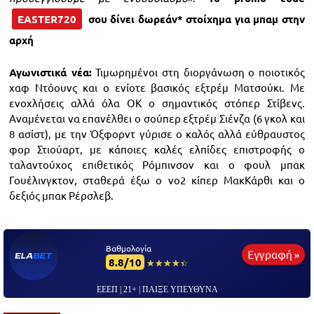
EASTER720
σου δίνει δωρεάν* στοίχημα για μπαμ στην
αρχή
Αγωνιστικά νέα:
Τιμωρημένοι στη διοργάνωση ο ποιοτικός
χαφ Ντόουνς και ο ενίοτε βασικός εξτρέμ Ματσούκι. Με
ενοχλήσεις αλλά όλα ΟΚ ο σημαντικός στόπερ Στίβενς.
Αναμένεται να επανέλθει ο σούπερ εξτρέμ Σιένζα (6 γκολ και
8 ασίστ), με την Όξφορντ γύρισε ο καλός αλλά εύθραυστος
φορ Στιούαρτ, με κάποιες καλές ελπίδες επιστροφής ο
ταλαντούχος επιθετικός Ρόμπινσον και ο φουλ μπακ
Γουέλινγκτον, σταθερά έξω ο νο2 κίπερ ΜακΚάρθι και ο
δεξιός μπακ Ρέρσλεβ.
Βαθμολογία
Εγγραφή »
8.8/10
☆☆☆☆☆
★★★★★
ΕΕΕΠ | 21+ | ΠΑΙΞΕ ΥΠΕΥΘΥΝΑ