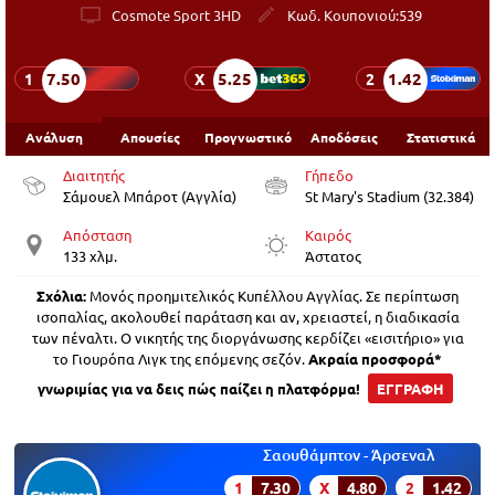
Cosmote Sport 3HD
Κωδ. Κουπονιού:
539
7.50
5.25
1.42
1
X
2
Ανάλυση
Απουσίες
Προγνωστικό
Αποδόσεις
Στατιστικά
Διαιτητής
Γήπεδο
Σάμουελ Μπάροτ (Αγγλία)
St Mary's Stadium (32.384)
Απόσταση
Καιρός
133 χλμ.
Άστατος
Σχόλια:
Μονός προημιτελικός Κυπέλλου Αγγλίας. Σε περίπτωση
ισοπαλίας, ακολουθεί παράταση και αν, χρειαστεί, η διαδικασία
των πέναλτι. Ο νικητής της διοργάνωσης κερδίζει «εισιτήριο» για
το Γιουρόπα Λιγκ της επόμενης σεζόν.
Ακραία προσφορά*
γνωριμίας για να δεις πώς παίζει η πλατφόρμα!
ΕΓΓΡΑΦΗ
Σαουθάμπτον - Άρσεναλ
1
7.30
X
4.80
2
1.42