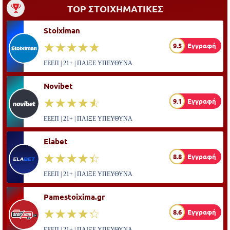
TOP ΣΤΟΙΧΗΜΑΤΙΚΕΣ
Stoiximan
☆☆☆☆☆
★★★★★
9.5
Εγγραφή
ΕΕΕΠ | 21+ | ΠΑΙΞΕ ΥΠΕΥΘΥΝΑ
Novibet
☆☆☆☆☆
★★★★★
9.1
Εγγραφή
ΕΕΕΠ | 21+ | ΠΑΙΞΕ ΥΠΕΥΘΥΝΑ
Elabet
☆☆☆☆☆
★★★★★
8.8
Εγγραφή
ΕΕΕΠ | 21+ | ΠΑΙΞΕ ΥΠΕΥΘΥΝΑ
Pamestoixima.gr
☆☆☆☆☆
★★★★★
8.6
Εγγραφή
ΕΕΕΠ | 21+ | ΠΑΙΞΕ ΥΠΕΥΘΥΝΑ