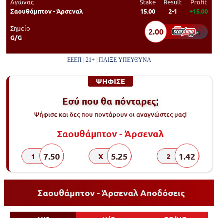
Αγώνας
Stake
Result
Profit
Σαουθάμπτον - Άρσεναλ
15.00
2-1
+15.00
Σημείο
2.00
G/G
ΕΕΕΠ | 21+ | ΠΑΙΞΕ ΥΠΕΥΘΥΝΑ
ΨΗΦΙΣΕ
Εσύ που θα πόνταρες;
Ψήφισε και δες που ποντάρουν οι αναγνώστες μας!
Σαουθάμπτον - Άρσεναλ
7.50
5.25
1.42
1
X
2
Σαουθάμπτον - Άρσεναλ Αποδόσεις