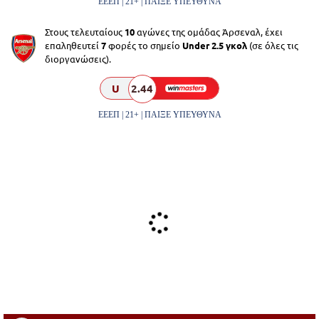
ΕΕΕΠ | 21+ | ΠΑΙΞΕ ΥΠΕΥΘΥΝΑ
Στους τελευταίους
10
αγώνες της ομάδας Άρσεναλ, έχει
επαληθευτεί
7
φορές το σημείο
Under 2.5 γκολ
(σε όλες τις
διοργανώσεις).
U
2.44
ΕΕΕΠ | 21+ | ΠΑΙΞΕ ΥΠΕΥΘΥΝΑ