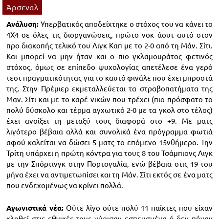
Άρσεναλ
Ανάλυση:
Υπερβατικός αποδείχτηκε ο στόχος του να κάνει το
4Χ4 σε όλες τις διοργανώσεις, πρώτο νοκ άουτ αυτό στον
προ διακοπής τελικό του Λιγκ Καπ με το 2-0 από τη Μάν. Σίτι.
Και μπορεί να μην ήταν και ο πιο γκλαμουράτος φετινός
στόχος, όμως σε επίπεδο ψυχολογίας απετέλεσε ένα γερό
τεστ πραγματικότητας για το καυτό φινάλε που έχει μπροστά
της. Στην Πρέμιερ εκμεταλλεύεται τα στραβοπατήματα της
Μαν. Σίτι και με το καρέ νικών που τρέχει (πιο πρόσφατο το
πολύ δύσκολο και τέρμα αγχωτικό 2-0 με τα γκολ στο τέλος)
έχει ανοίξει τη μεταξύ τους διαφορά στο +9. Με ματς
λιγότερο βέβαια αλλά και συνολικά ένα πρόγραμμα φωτιά
αφού καλείται να δώσει 5 ματς το επόμενο 15νθήμερο. Την
Τρίτη υπάρχει η πρώτη κόντρα για τους 8 του Τσάμπιονς Λιγκ
με την Σπόρτινγκ στην Πορτογαλία, ενώ βέβαια στις 19 του
μήνα έχει να αντιμετωπίσει και τη Μάν. Σίτι εκτός σε ένα ματς
που ενδεχομένως να κρίνει πολλά.
Αγωνιστικά νέα:
Ούτε λίγο ούτε πολύ 11 παίκτες που είχαν
κληθεί στις εθνικές τους γύρισαν εσπευσμένα ή δεν πήγαν