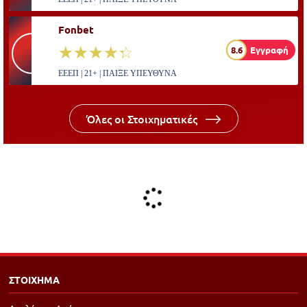
Fonbet
☆☆☆☆☆
★★★★★
8.6
Εγγραφή
ΕΕΕΠ | 21+ | ΠΑΙΞΕ ΥΠΕΥΘΥΝΑ
Όλες οι Στοιχηματικές
ΣΤΟΙΧΗΜΑ