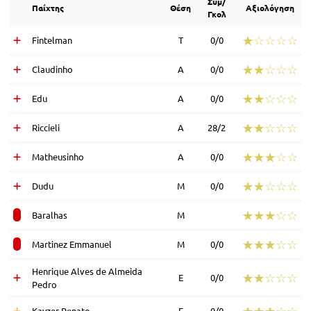
Συμ/
Παίχτης
Θέση
Αξιολόγηση
Γκολ
☆☆☆☆☆
★★★★★
Fintelman
Τ
0/0
☆☆☆☆☆
★★★★★
Claudinho
Α
0/0
☆☆☆☆☆
★★★★★
Edu
Α
0/0
☆☆☆☆☆
★★★★★
Riccieli
Α
28/2
☆☆☆☆☆
★★★★★
Matheusinho
Α
0/0
☆☆☆☆☆
★★★★★
Dudu
Μ
0/0
☆☆☆☆☆
★★★★★
Baralhas
Μ
☆☆☆☆☆
★★★★★
Martinez Emmanuel
Μ
0/0
Henrique Alves de Almeida
☆☆☆☆☆
★★★★★
Ε
0/0
Pedro
☆☆☆☆☆
★★★★★
Kayzer Renato
Ε
0/0