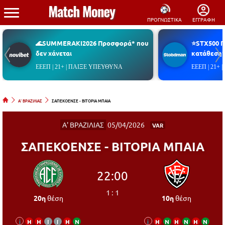
ΠΡΟΓΝΩΣΤΙΚΑ
ΕΓΓΡΑΦΗ
🌊SUMMERAKI2026 Προσφορά* που
⭐STX500 
δεν χάνεται
κατάθεση*
ΕΕΕΠ | 21+ | ΠΑΙΞΕ ΥΠΕΥΘΥΝΑ
ΕΕΕΠ | 21+
Α' ΒΡΑΖΙΛΙΑΣ
ΣΑΠΕΚΟΕΝΣΕ - ΒΙΤΟΡΙΑ ΜΠΑΙΑ
Α' ΒΡΑΖΙΛΙΑΣ
05/04/2026
VAR
ΣΑΠΕΚΟΕΝΣΕ - ΒΙΤΟΡΙΑ ΜΠΑΙΑ
22:00
1
:
1
20η
θέση
10η
θέση
i
Η
Η
Ι
Ι
Η
Ν
i
Η
Ν
Η
Ν
Η
Ν