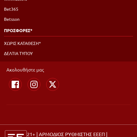
Bet365
Betsson
ΠΡΟΣΦΟΡΕΣ*
ΧΩΡΙΣ ΚΑΤΑΘΕΣΗ*
ΔΕΛΤΙΑ ΤΥΠΟΥ
Ακολουθήστε μας
21+ | ΑΡΜΟΔΙΟΣ ΡΥΘΜΙΣΤΗΣ ΕΕΕΠ |