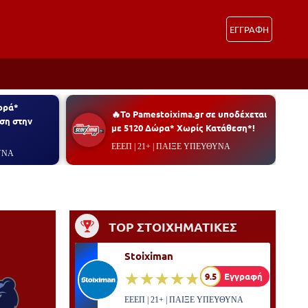
ΕΓΓΡΑΦΗ
ορά*
🔥Το Pamestoixima.gr σε υποδέχεται
ση στην
με 5120 Δώρα* Χωρίς Κατάθεση*!
ΕΕΕΠ | 21+ | ΠΑΙΞΕ ΥΠΕΥΘΥΝΑ
ΘΥΝΑ
TOP ΣΤΟΙΧΗΜΑΤΙΚΕΣ
Stoiximan
☆☆☆☆☆
★★★★★
9.5
Εγγραφή
ΕΕΕΠ | 21+ | ΠΑΙΞΕ ΥΠΕΥΘΥΝΑ