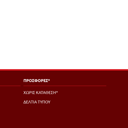
ΠΡΟΣΦΟΡΕΣ*
ΧΩΡΙΣ ΚΑΤΑΘΕΣΗ*
ΔΕΛΤΙΑ ΤΥΠΟΥ