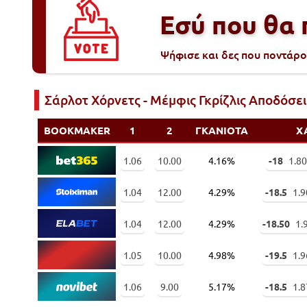
Εσύ που θα 
Ψήφισε και δες που ποντάρο
Σάρλοτ Χόρνετς - Μέμφις Γκρίζλις Αποδόσει
BOOKMAKER
1
2
ΓΚΑΝΙΟΤΑ
Χ
1.06
10.00
4.16%
-18
1.80
1.04
12.00
4.29%
-18.5
1.9
1.04
12.00
4.29%
-18.50
1.
1.05
10.00
4.98%
-19.5
1.9
1.06
9.00
5.17%
-18.5
1.8