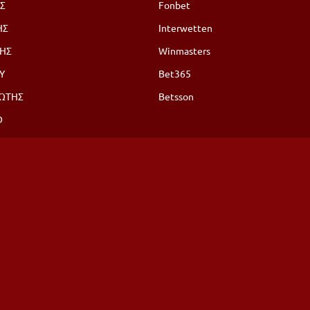
ΗΣ
Fonbet
ΗΣ
Interwetten
ΛΗΣ
Winmasters
Υ
Bet365
ΙΩΤΗΣ
Betsson
D