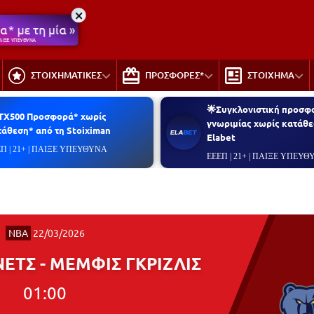
* με τη μία »
 ΠΑΙΞΕ ΥΠΕΥΘΥΝΑ
ΣΤΟΙΧΗΜΑΤΙΚΕΣ
ΠΡΟΣΦΟΡΕΣ*
ΣΤΟΙΧΗΜΑ
🌟Συγκλονιστική προσφ
TX500 Προσφορά* χωρίς
γνωριμίας χωρίς κατάθε
τάθεση* από τη Stoiximan
Elabet
Π | 21+ | ΠΑΙΞΕ ΥΠΕΥΘΥΝΑ
ΕΕΕΠ | 21+ | ΠΑΙΞΕ ΥΠΕΥ
NBA
22/03/2026
ΕΤΣ - ΜΕΜΦΙΣ ΓΚΡΙΖΛΙΣ
01:00