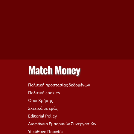
Πολιτική προστασίας δεδομένων
Πολιτική cookies
Όροι Χρήσης
Σχετικά με εμάς
Editorial Policy
Διαφάνεια Εμπορικών Συνεργασιών
Υπεύθυνο Παιχνίδι