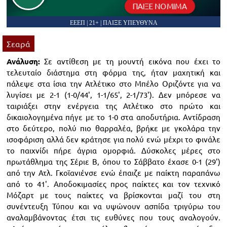
ΠΑΙΞΕ ΝΟΜΙΜΑ
ΕΕΕΠ | 21+ | ΠΑΙΞΕ ΥΠΕΥΘΥΝΑ
Σεαρά
Ανάλυση:
Σε αντίθεση με τη μουντή εικόνα που έχει το
τελευταίο διάστημα στη φόρμα της, ήταν μαχητική και
πάλεψε στα ίσια την Ατλέτικο στο Μπέλο Οριζόντε για να
λυγίσει με 2-1 (1-0/44', 1-1/65', 2-1/73'). Δεν μπόρεσε να
ταιριάξει στην ενέργεια της Ατλέτικο στο πρώτο και
δικαιολογημένα πήγε με το 1-0 στα αποδυτήρια. Αντίδραση
στο δεύτερο, πολύ πιο θαρραλέα, βρήκε με γκολάρα την
ισοφάριση αλλά δεν κράτησε για πολύ ενώ μέχρι το φινάλε
το παιχνίδι πήρε άγρια ομορφιά. Δύσκολες μέρες στο
πρωτάθλημα της Σέριε Β, όπου το Σάββατο έχασε 0-1 (29')
από την Ατλ. Γκοϊανιένσε ενώ έπαιζε με παίκτη παραπάνω
από το 41'. Αποδοκιμασίες προς παίκτες και τον τεχνικό
Μόζαρτ με τους παίκτες να βρίσκονται μαζί του στη
συνέντευξη Τύπου και να υψώνουν ασπίδα τριγύρω του
αναλαμβάνοντας έτσι τις ευθύνες που τους αναλογούν.