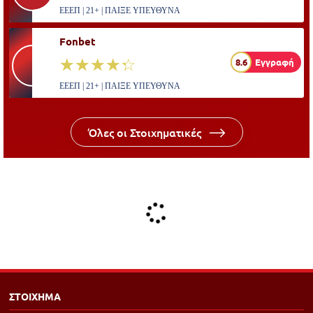
ΕΕΕΠ | 21+ | ΠΑΙΞΕ ΥΠΕΥΘΥΝΑ
Fonbet
☆☆☆☆☆
★★★★★
8.6
Εγγραφή
ΕΕΕΠ | 21+ | ΠΑΙΞΕ ΥΠΕΥΘΥΝΑ
Όλες οι Στοιχηματικές
ΣΤΟΙΧΗΜΑ