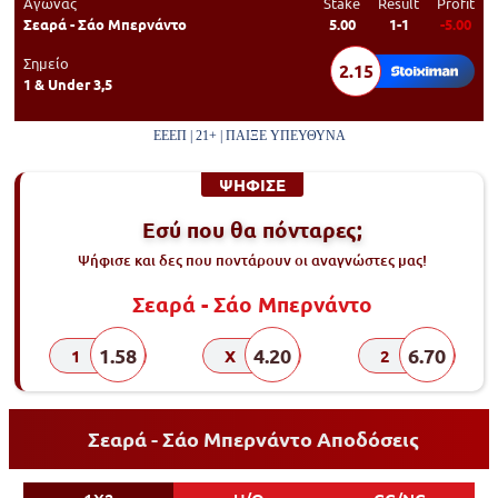
Αγώνας
Stake
Result
Profit
Σεαρά - Σάο Μπερνάντο
5.00
1-1
-5.00
Σημείο
2.15
1 & Under 3,5
ΕΕΕΠ | 21+ | ΠΑΙΞΕ ΥΠΕΥΘΥΝΑ
ΨΗΦΙΣΕ
Εσύ που θα πόνταρες;
Ψήφισε και δες που ποντάρουν οι αναγνώστες μας!
Σεαρά - Σάο Μπερνάντο
1.58
4.20
6.70
1
X
2
Σεαρά - Σάο Μπερνάντο Αποδόσεις