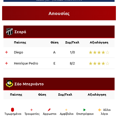
Απουσίες
Σεαρά
Παίχτης
Θέση
Συμ/Γκολ
Αξιολόγηση
☆☆☆☆☆
★★★★★
Diego
Α
1/0
☆☆☆☆☆
★★★★★
Henrique Pedro
Ε
8/2
Σάο Μπερνάντο
Παίχτης
Θέση
Συμ/Γκολ
Αξιολόγηση
Άλλοι
Tιμωρημένοι
Τραυματίες
Άρρωστοι
Αμφίβολοι
Επιστρέφουν
λόγοι