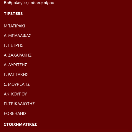
Βαθμολογίες ποδοσφαίρου
TIPSTERS
ΜΠΑΤΙΡΑΚΙ
Λ. ΜΠΑΛΑΦΑΣ
Γ. ΠΕΤΡΗΣ
Α. ΖΑΧΑΡΑΚΗΣ
Λ. ΛΥΡΙΤΖΗΣ
Γ. ΡΑΠΤΑΚΗΣ
Σ. ΜΟΥΡΕΛΗΣ
ΑΝ. ΚΟΥΡΟΥ
Π. ΤΡΙΚΑΛΙΩΤΗΣ
FOREHAND
ΣΤΟΙΧΗΜΑΤΙΚΕΣ