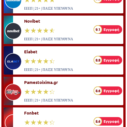
ΕΕΕΠ | 21+ | ΠΑΙΞΕ ΥΠΕΥΘΥΝΑ
Novibet
☆☆☆☆☆
★★★★★
9.1
Εγγραφή
ΕΕΕΠ | 21+ | ΠΑΙΞΕ ΥΠΕΥΘΥΝΑ
Elabet
☆☆☆☆☆
★★★★★
8.8
Εγγραφή
ΕΕΕΠ | 21+ | ΠΑΙΞΕ ΥΠΕΥΘΥΝΑ
Pamestoixima.gr
☆☆☆☆☆
★★★★★
8.6
Εγγραφή
ΕΕΕΠ | 21+ | ΠΑΙΞΕ ΥΠΕΥΘΥΝΑ
Fonbet
☆☆☆☆☆
★★★★★
8.6
Εγγραφή