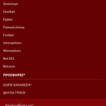
Stoiximan
Novibet
Elabet
Pamestoixima
Fonbet
Interwetten
Winmasters
Bet365
Betsson
ΠΡΟΣΦΟΡΕΣ*
ΧΩΡΙΣ ΚΑΤΑΘΕΣΗ*
ΔΕΛΤΙΑ ΤΥΠΟΥ
Ακολουθήστε μας