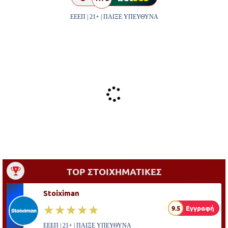
ΕΕΕΠ | 21+ | ΠΑΙΞΕ ΥΠΕΥΘΥΝΑ
TOP ΣΤΟΙΧΗΜΑΤΙΚΕΣ
Stoiximan
☆☆☆☆☆
★★★★★
9.5
Εγγραφή
ΕΕΕΠ | 21+ | ΠΑΙΞΕ ΥΠΕΥΘΥΝΑ