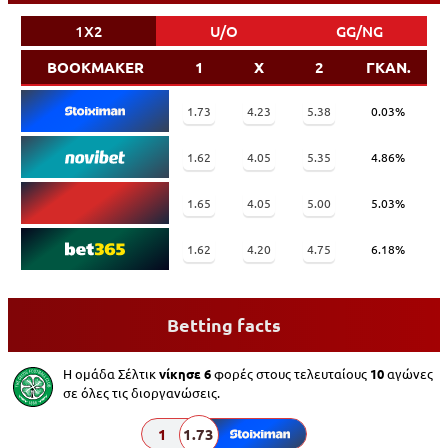
1X2
U/O
GG/NG
BOOKMAKER
1
X
2
ΓΚΑΝ.
1.73
4.23
5.38
0.03%
1.62
4.05
5.35
4.86%
1.65
4.05
5.00
5.03%
1.62
4.20
4.75
6.18%
Betting facts
Η ομάδα Σέλτικ
νίκησε 6
φορές στους τελευταίους
10
αγώνες
σε όλες τις διοργανώσεις.
1
1.73