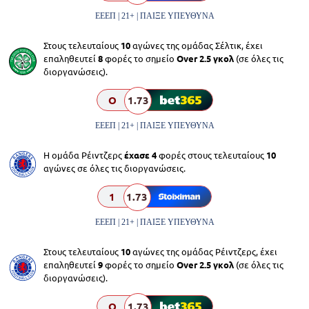
ΕΕΕΠ | 21+ | ΠΑΙΞΕ ΥΠΕΥΘΥΝΑ
Στους τελευταίους
10
αγώνες της ομάδας Σέλτικ, έχει
επαληθευτεί
8
φορές το σημείο
Over 2.5 γκολ
(σε όλες τις
διοργανώσεις).
O
1.73
ΕΕΕΠ | 21+ | ΠΑΙΞΕ ΥΠΕΥΘΥΝΑ
Η ομάδα Ρέιντζερς
έχασε 4
φορές στους τελευταίους
10
αγώνες σε όλες τις διοργανώσεις.
1
1.73
ΕΕΕΠ | 21+ | ΠΑΙΞΕ ΥΠΕΥΘΥΝΑ
Στους τελευταίους
10
αγώνες της ομάδας Ρέιντζερς, έχει
επαληθευτεί
9
φορές το σημείο
Over 2.5 γκολ
(σε όλες τις
διοργανώσεις).
O
1.73