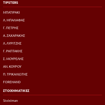
TIPSTERS
ΜΠΑΤΙΡΑΚΙ
Λ. ΜΠΑΛΑΦΑΣ
Γ. ΠΕΤΡΗΣ
Α. ΖΑΧΑΡΑΚΗΣ
Λ. ΛΥΡΙΤΖΗΣ
Γ. ΡΑΠΤΑΚΗΣ
Σ. ΜΟΥΡΕΛΗΣ
ΑΝ. ΚΟΥΡΟΥ
Π. ΤΡΙΚΑΛΙΩΤΗΣ
FOREHAND
ΣΤΟΙΧΗΜΑΤΙΚΕΣ
Stoiximan