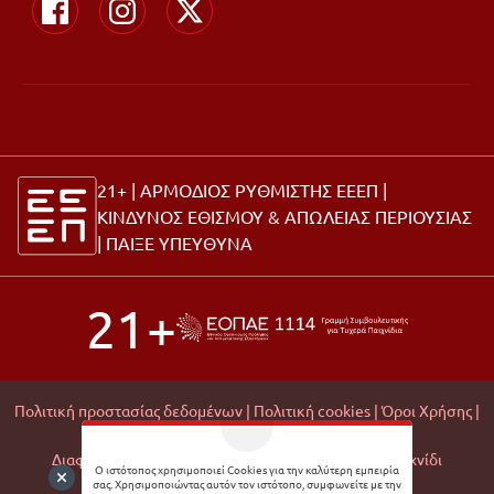
21+ | ΑΡΜΟΔΙΟΣ ΡΥΘΜΙΣΤΗΣ ΕΕΕΠ |
ΚΙΝΔΥΝΟΣ ΕΘΙΣΜΟΥ & ΑΠΩΛΕΙΑΣ ΠΕΡΙΟΥΣΙΑΣ
|
ΠΑΙΞΕ ΥΠΕΥΘΥΝΑ
21+
Πολιτική προστασίας δεδομένων |
Πολιτική cookies |
Όροι Χρήσης |
Σχετικά με εμάς |
Editorial Policy |
Διαφάνεια Εμπορικών Συνεργασιών |
Υπεύθυνο Παιχνίδι
Ο ιστότοπος χρησιμοποιεί Cookies για την καλύτερη εμπειρία
σας. Χρησιμοποιώντας αυτόν τον ιστότοπο, συμφωνείτε με την