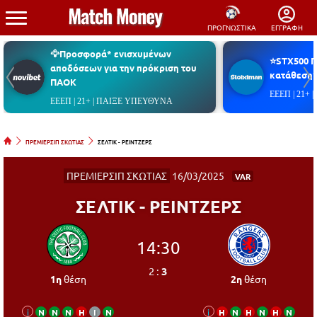
ΠΡΟΓΝΩΣΤΙΚΑ
ΕΓΓΡΑΦΗ
🦅Προσφορά* ενισχυμένων
⭐STX500 
αποδόσεων για την πρόκριση του
κατάθεση*
ΠΑΟΚ
ΕΕΕΠ | 21+
ΕΕΕΠ | 21+ | ΠΑΙΞΕ ΥΠΕΥΘΥΝΑ
ΠΡΕΜΙΕΡΣΙΠ ΣΚΩΤΙΑΣ
ΣΕΛΤΙΚ - ΡΕΙΝΤΖΕΡΣ
ΠΡΕΜΙΕΡΣΙΠ ΣΚΩΤΙΑΣ
16/03/2025
VAR
ΣΕΛΤΙΚ - ΡΕΙΝΤΖΕΡΣ
14:30
2
:
3
1η
θέση
2η
θέση
i
Ν
Ν
Ν
Η
Ι
Ν
i
Η
Ν
Η
Ν
Η
Ν