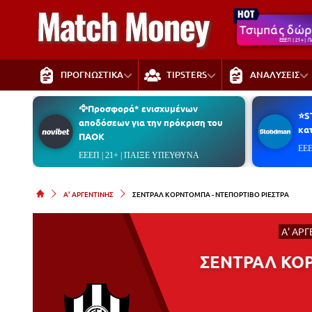
Τσιμπάς δώρα
ΕΕΕΠ | 21+ |
ΠΡΟΓΝΩΣΤΙΚΑ
TIPSTERS
ΑΝΑΛΥΣΕΙΣ
🦅Προσφορά* ενισχυμένων
⭐S
αποδόσεων για την πρόκριση του
κα
ΠΑΟΚ
ΕΕΕ
ΕΕΕΠ | 21+ | ΠΑΙΞΕ ΥΠΕΥΘΥΝΑ
Α' ΑΡΓΕΝΤΙΝΗΣ
ΣΕΝΤΡΑΛ ΚΟΡΝΤΟΜΠΑ - ΝΤΕΠΟΡΤΙΒΟ ΡΙΕΣΤΡΑ
Α' ΑΡ
ΣΕΝΤΡΑΛ ΚΟ