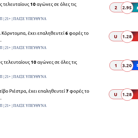
ς τελευταίους
10
αγώνες σε όλες τις
2
2.95
Π | 21+ | ΠΑΙΞΕ ΥΠΕΥΘΥΝΑ
 Κόρντομπα, έχει επαληθευτεί
6
φορές το
U
1.28
.
Π | 21+ | ΠΑΙΞΕ ΥΠΕΥΘΥΝΑ
ς τελευταίους
10
αγώνες σε όλες τις
1
3.20
Π | 21+ | ΠΑΙΞΕ ΥΠΕΥΘΥΝΑ
ίβο Ριέστρα, έχει επαληθευτεί
7
φορές το
U
1.28
.
Π | 21+ | ΠΑΙΞΕ ΥΠΕΥΘΥΝΑ