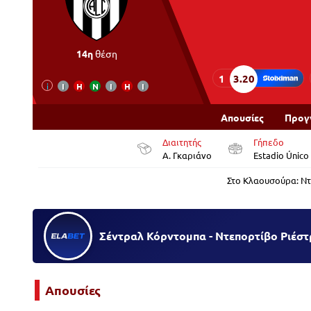
14η
θέση
1
3.20
i
Ι
Η
Ν
Ι
Η
Ι
Απουσίες
Προγ
Διαιτητής
Γήπεδο
Α. Γκαριάνο
Estadio Único
Στο Κλαουσούρα: Ντ
Σέντραλ Κόρντομπα - Ντεπορτίβο Ριέστ
Απουσίες