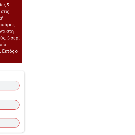
ίες 5
 στις
κή
Χουάρες
ντι στη
ύς. 5 σερί
αία
. Εκτός ο