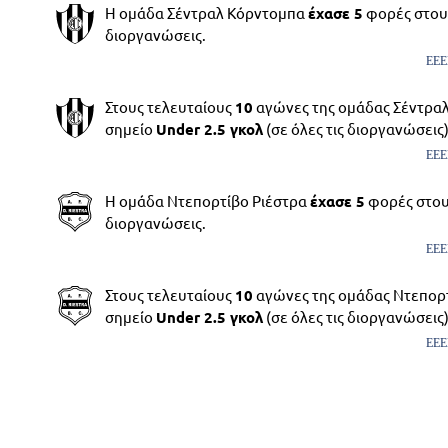
Η ομάδα Σέντραλ Κόρντομπα
έχασε 5
φορές στου
διοργανώσεις.
ΕΕΕ
Στους τελευταίους
10
αγώνες της ομάδας Σέντραλ
σημείο
Under 2.5 γκολ
(σε όλες τις διοργανώσεις)
ΕΕΕ
Η ομάδα Ντεπορτίβο Ριέστρα
έχασε 5
φορές στου
διοργανώσεις.
ΕΕΕ
Στους τελευταίους
10
αγώνες της ομάδας Ντεπορτ
σημείο
Under 2.5 γκολ
(σε όλες τις διοργανώσεις)
ΕΕΕ