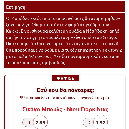
Εκτίμηση
Οι 2 ομάδες εκτός από το αποψινό ματς θα αναμετρηθούν
ξανά σε λίγα 24ωρα, αυτήν την φορά στην έδρα των
Knicks. Είναι σίγουρα καλύτερη ομάδα η Νέα Υόρκη, απλά
αυτήν την στιγμή το «μομέντουμ» είναι υπέρ του Σικάγο.
Πιστεύουμε ότι θα είναι αρκετά ανταγωνιστικό το παιχνίδι,
θα μπορούσαμε να δούμε μια τυχόν επικράτηση 1 εκ των 2
με το πολύ 6-7 πόντους. Δεν θα ποντάρουμε κάτι, κοιτάμε
τα υπόλοιπα ματς της βραδιάς.
ΨΗΦΙΣΕ
Εσύ που θα πόνταρες;
Ψήφισε και δες που ποντάρουν οι αναγνώστες μας!
Σικάγο Μπουλς - Νιου Γιορκ Νικς
2.85
1.52
1
2