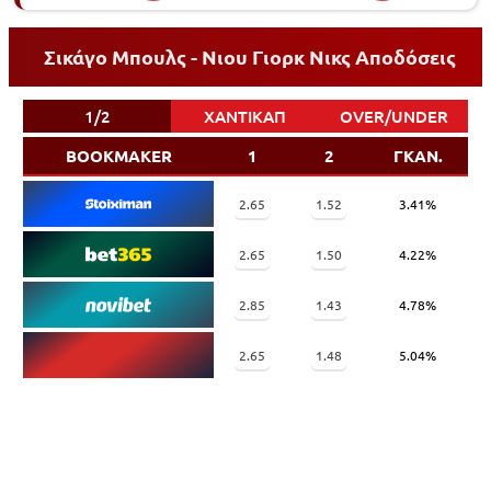
Σικάγο Μπουλς - Νιου Γιορκ Νικς Αποδόσεις
1/2
ΧΑΝΤΙΚΑΠ
OVER/UNDER
BOOKMAKER
1
2
ΓΚΑΝ.
2.65
1.52
3.41%
2.65
1.50
4.22%
2.85
1.43
4.78%
2.65
1.48
5.04%