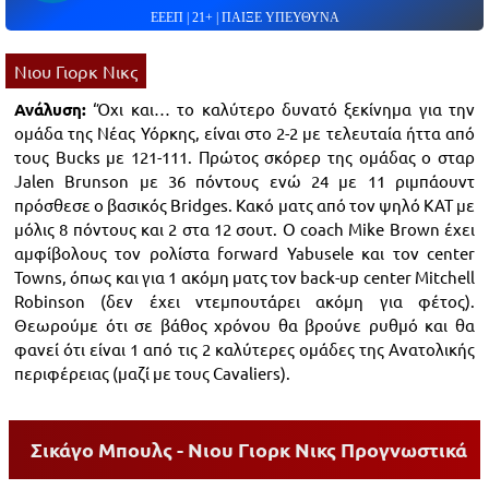
ΕΕΕΠ | 21+ | ΠΑΙΞΕ ΥΠΕΥΘΥΝΑ
Νιου Γιορκ Νικς
Ανάλυση:
‘Όχι και… το καλύτερο δυνατό ξεκίνημα για την
ομάδα της Νέας Υόρκης, είναι στο 2-2 με τελευταία ήττα από
τους Bucks με 121-111. Πρώτος σκόρερ της ομάδας ο σταρ
Jalen Brunson με 36 πόντους ενώ 24 με 11 ριμπάουντ
πρόσθεσε ο βασικός Bridges. Κακό ματς από τον ψηλό ΚΑΤ με
μόλις 8 πόντους και 2 στα 12 σουτ. Ο coach Mike Brown έχει
αμφίβολους τον ρολίστα forward Yabusele και τον center
Towns, όπως και για 1 ακόμη ματς τον back-up center Mitchell
Robinson (δεν έχει ντεμπουτάρει ακόμη για φέτος).
Θεωρούμε ότι σε βάθος χρόνου θα βρούνε ρυθμό και θα
φανεί ότι είναι 1 από τις 2 καλύτερες ομάδες της Ανατολικής
περιφέρειας (μαζί με τους Cavaliers).
Σικάγο Μπουλς - Νιου Γιορκ Νικς
Προγνωστικά