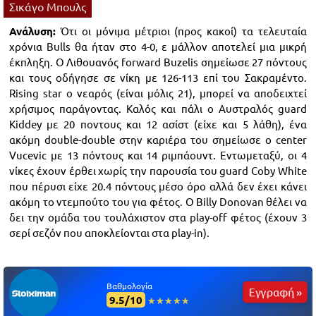
Σικάγο Μπουλς
Ανάλυση:
Ότι οι μόνιμα μέτριοι (προς κακοί) τα τελευταία
χρόνια Bulls θα ήταν στο 4-0, ε μάλλον αποτελεί μια μικρή
έκπληξη. Ο Λιθουανός forward Buzelis σημείωσε 27 πόντους
και τους οδήγησε σε νίκη με 126-113 επί του Σακραμέντο.
Rising star ο νεαρός (είναι μόλις 21), μπορεί να αποδειχτεί
χρήσιμος παράγοντας. Καλός και πάλι ο Αυστραλός guard
Kiddey με 20 ποντους και 12 ασίστ (είχε και 5 λάθη), ένα
ακόμη double-double στην καριέρα του σημείωσε ο center
Vucevic με 13 πόντους και 14 ριμπάουντ. Εντωμεταξύ, οι 4
νίκες έχουν έρθει χωρίς την παρουσία του guard Coby White
που πέρυσι είχε 20.4 πόντους μέσο όρο αλλά δεν έχει κάνει
ακόμη το ντεμπούτο του για φέτος. Ο Billy Donovan θέλει να
δει την ομάδα του τουλάχιστον στα play-off φέτος (έχουν 3
σερί σεζόν που αποκλείονται στα play-in).
Βαθμολογία
Εγγραφή »
9.5/10
☆☆☆☆☆
★★★★★