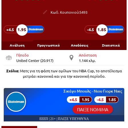
Κωδ. Κουπονιού:
5493
1.95
1.85
+4.5
-4.5
Ανάλυση
Προγνωστικό
Αποδόσεις
Στατιστικά
Γήπεδο
Απόσταση
United Center (20.917)
1.144 χλμ.
Σχόλια:
Ματς για τη φάση των ομίλων του NBA Cup, το αποτέλεσμα
μετράει κανονικά και για την κανονική περίοδο.
Σικάγο Μπουλς - Νιου Γιορκ Νικς
+4.5
1.95
-4.5
1.85
ΠΑΙΞΕ ΝΟΜΙΜΑ
ΕΕΕΠ | 21+ | ΠΑΙΞΕ ΥΠΕΥΘΥΝΑ