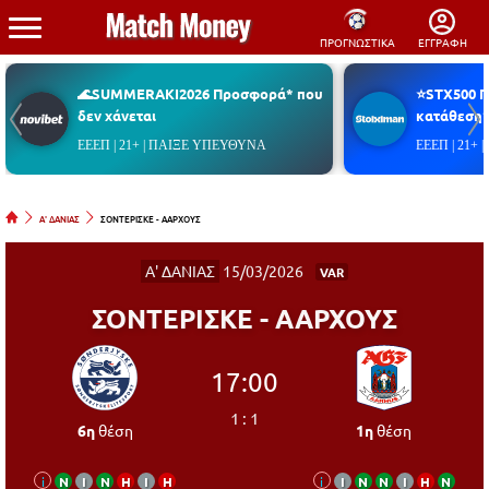
ΠΡΟΓΝΩΣΤΙΚΑ
ΕΓΓΡΑΦΗ
🌊SUMMERAKI2026 Προσφορά* που
⭐STX500 
δεν χάνεται
κατάθεση*
ΕΕΕΠ | 21+ | ΠΑΙΞΕ ΥΠΕΥΘΥΝΑ
ΕΕΕΠ | 21+
Α' ΔΑΝΙΑΣ
ΣΟΝΤΕΡΙΣΚΕ - ΑΑΡΧΟΥΣ
Α' ΔΑΝΙΑΣ
15/03/2026
VAR
ΣΟΝΤΕΡΙΣΚΕ - ΑΑΡΧΟΥΣ
17:00
1
:
1
6η
θέση
1η
θέση
i
Ν
Ι
Ν
Η
Ι
Η
i
Ι
Ν
Ν
Ι
Η
Ν