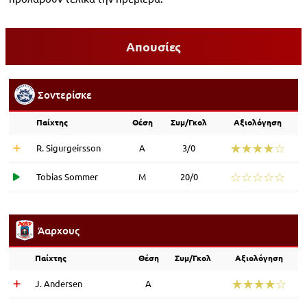
Απουσίες
Σοντερίσκε
Παίχτης
Θέση
Συμ/Γκολ
Αξιολόγηση
☆☆☆☆☆
★★★★★
R. Sigurgeirsson
Α
3/0
☆☆☆☆☆
★★★★★
Tobias Sommer
Μ
20/0
Άαρχους
Παίχτης
Θέση
Συμ/Γκολ
Αξιολόγηση
☆☆☆☆☆
★★★★★
J. Andersen
Α