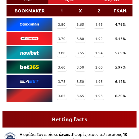
BOOKMAKER
1
X
2
ΓΚΑΝ.
3.80
3.65
1.95
4.76%
3.70
3.80
1.92
5.15%
3.80
3.55
1.94
5.69%
3.60
3.50
2.00
5.97%
3.75
3.50
1.95
6.12%
3.65
3.65
1.93
6.20%
Betting facts
Η ομάδα Σοντερίσκε
έχασε 5
φορές στους τελευταίους
10