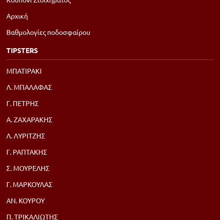
Αρχική
Βαθμολογίες ποδοσφαίρου
TIPSTERS
ΜΠΑΤΙΡΑΚΙ
Λ. ΜΠΑΛΑΦΑΣ
Γ. ΠΕΤΡΗΣ
Α. ΖΑΧΑΡΑΚΗΣ
Λ. ΛΥΡΙΤΖΗΣ
Γ. ΡΑΠΤΑΚΗΣ
Σ. ΜΟΥΡΕΛΗΣ
Γ. ΜΑΡΚΟΥΛΑΣ
ΑΝ. ΚΟΥΡΟΥ
Π. ΤΡΙΚΑΛΙΩΤΗΣ