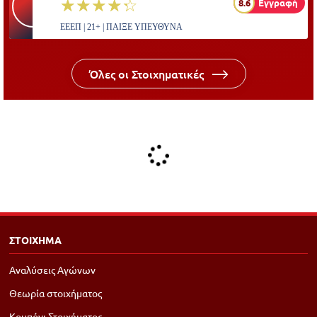
☆☆☆☆☆
★★★★★
8.6
Εγγραφή
ΕΕΕΠ | 21+ | ΠΑΙΞΕ ΥΠΕΥΘΥΝΑ
Όλες οι Στοιχηματικές
ΣΤΟΙΧΗΜΑ
Αναλύσεις Αγώνων
Θεωρία στοιχήματος
Κουπόνι Στοιχήματος