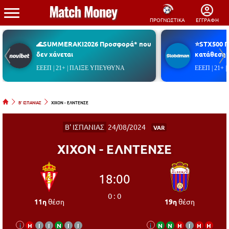
ΠΡΟΓΝΩΣΤΙΚΑ
ΕΓΓΡΑΦΗ
🌊SUMMERAKI2026 Προσφορά* που
⭐STX500 
δεν χάνεται
κατάθεση*
ΕΕΕΠ | 21+ | ΠΑΙΞΕ ΥΠΕΥΘΥΝΑ
ΕΕΕΠ | 21+
Β' ΙΣΠΑΝΙΑΣ
ΧΙΧΟΝ - ΕΛΝΤΕΝΣΕ
Β' ΙΣΠΑΝΙΑΣ
24/08/2024
VAR
ΧΙΧΟΝ - ΕΛΝΤΕΝΣΕ
18:00
0
:
0
11η
θέση
19η
θέση
i
Η
Ι
Ι
Ν
Ι
Ι
i
Ν
Ν
Η
Ι
Η
Η