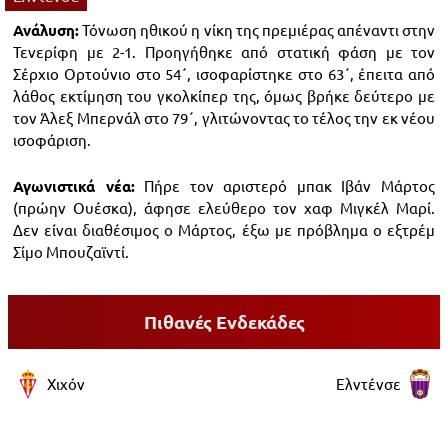
Ανάλυση:
Τόνωση ηθικού η νίκη της πρεμιέρας απέναντι στην
Τενερίφη με 2-1. Προηγήθηκε από στατική φάση με τον
Σέρχιο Ορτούνιο στο 54΄, ισοφαρίστηκε στο 63΄, έπειτα από
λάθος εκτίμηση του γκολκίπερ της, όμως βρήκε δεύτερο με
τον Άλεξ Μπερνάλ στο 79΄, γλιτώνοντας το τέλος την εκ νέου
ισοφάριση.
Αγωνιστικά νέα:
Πήρε τον αριστερό μπακ Ιβάν Μάρτος
(πρώην Ουέσκα), άφησε ελεύθερο τον χαφ Μιγκέλ Μαρί.
Δεν είναι διαθέσιμος ο Μάρτος, έξω με πρόβλημα ο εξτρέμ
Σίμο Μπουζαϊντί.
Πιθανές Ενδεκάδες
Χιχόν
Ελντένσε