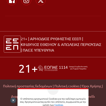
21+ | ΑΡΜΟΔΙΟΣ ΡΥΘΜΙΣΤΗΣ ΕΕΕΠ |
ΚΙΝΔΥΝΟΣ ΕΘΙΣΜΟΥ & ΑΠΩΛΕΙΑΣ ΠΕΡΙΟΥΣΙΑΣ
|
ΠΑΙΞΕ ΥΠΕΥΘΥΝΑ
21+
Πολιτική προστασίας δεδομένων |
Πολιτική cookies |
Όροι Χρήσης |
Σχετικά με εμάς |
Editorial Policy |
Διαφάνεια Εμπορικών Συνεργασιών |
Υπεύθυνο Παιχνίδι
Ο ιστότοπος χρησιμοποιεί Cookies για την καλύτερη εμπειρία
σας. Χρησιμοποιώντας αυτόν τον ιστότοπο, συμφωνείτε με την
© 2026 Matchmoney
χρήση των
Cookies
.