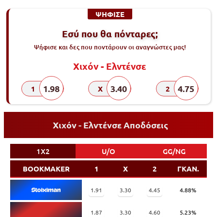
ΨΗΦΙΣΕ
Εσύ που θα πόνταρες;
Ψήφισε και δες που ποντάρουν οι αναγνώστες μας!
Χιχόν - Ελντένσε
1.98
3.40
4.75
1
X
2
Χιχόν - Ελντένσε Αποδόσεις
1X2
U/O
GG/NG
BOOKMAKER
1
X
2
ΓΚΑΝ.
1.91
3.30
4.45
4.88%
1.87
3.30
4.60
5.23%