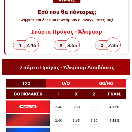
Εσύ που θα πόνταρες;
Ψήφισε και δες που ποντάρουν οι αναγνώστες μας!
Σπάρτα Πράγας - Άλκμααρ
2.46
3.65
2.85
1
X
2
Σπάρτα Πράγας - Άλκμααρ Αποδόσεις
1X2
U/O
GG/NG
BOOKMAKER
1
X
2
ΓΚΑΝ.
2.46
3.50
2.85
4.13%
2.40
3.65
2.80
4.56%