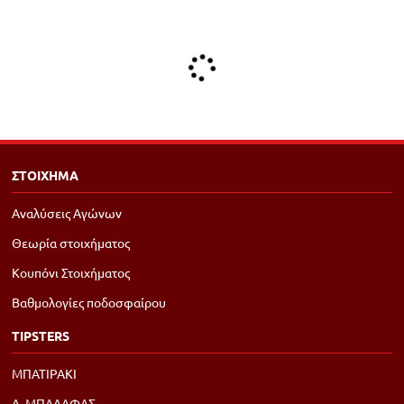
ΣΤΟΙΧΗΜΑ
Αναλύσεις Αγώνων
Θεωρία στοιχήματος
Κουπόνι Στοιχήματος
Βαθμολογίες ποδοσφαίρου
TIPSTERS
ΜΠΑΤΙΡΑΚΙ
Λ. ΜΠΑΛΑΦΑΣ