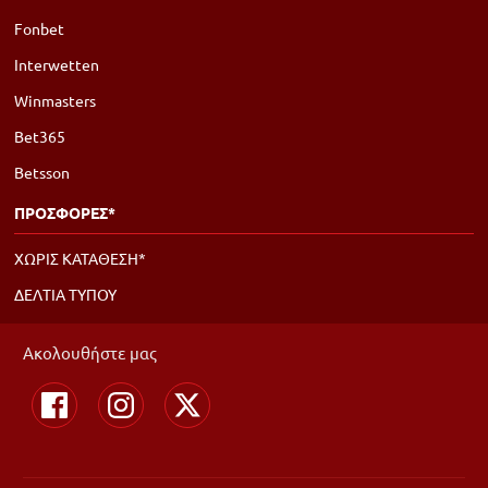
Fonbet
Interwetten
Winmasters
Bet365
Betsson
ΠΡΟΣΦΟΡΕΣ*
ΧΩΡΙΣ ΚΑΤΑΘΕΣΗ*
ΔΕΛΤΙΑ ΤΥΠΟΥ
Ακολουθήστε μας