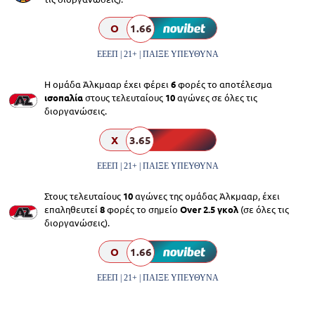
O
1.66
ΕΕΕΠ | 21+ | ΠΑΙΞΕ ΥΠΕΥΘΥΝΑ
Η ομάδα Άλκμααρ έχει φέρει
6
φορές το αποτέλεσμα
ισοπαλία
στους τελευταίους
10
αγώνες σε όλες τις
διοργανώσεις.
X
3.65
ΕΕΕΠ | 21+ | ΠΑΙΞΕ ΥΠΕΥΘΥΝΑ
Στους τελευταίους
10
αγώνες της ομάδας Άλκμααρ, έχει
επαληθευτεί
8
φορές το σημείο
Over 2.5 γκολ
(σε όλες τις
διοργανώσεις).
O
1.66
ΕΕΕΠ | 21+ | ΠΑΙΞΕ ΥΠΕΥΘΥΝΑ