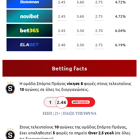
2.45
3.60
2.75
4.72%
2.45
3.60
2.75
4.72%
2.45
3.50
2.70
6.04%
2.40
3.50
2.75
6.19%
Betting facts
Η ομάδα Σπάρτα Πράγας
νίκησε 8
φορές στους τελευταίους
10
αγώνες σε όλες τις διοργανώσεις.
1
2.46
ΕΕΕΠ | 21+ | ΠΑΙΞΕ ΥΠΕΥΘΥΝΑ
Στους τελευταίους
10
αγώνες της ομάδας Σπάρτα Πράγας,
έχει επαληθευτεί
5
φορές το σημείο
Over 2.5 γκολ
(σε όλες
τις διοργανώσεις).