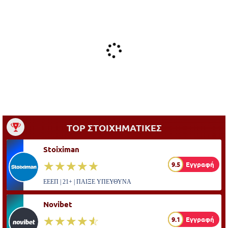
TOP ΣΤΟΙΧΗΜΑΤΙΚΕΣ
Stoiximan
☆☆☆☆☆
★★★★★
9.5
Εγγραφή
ΕΕΕΠ | 21+ | ΠΑΙΞΕ ΥΠΕΥΘΥΝΑ
Novibet
☆☆☆☆☆
★★★★★
9.1
Εγγραφή