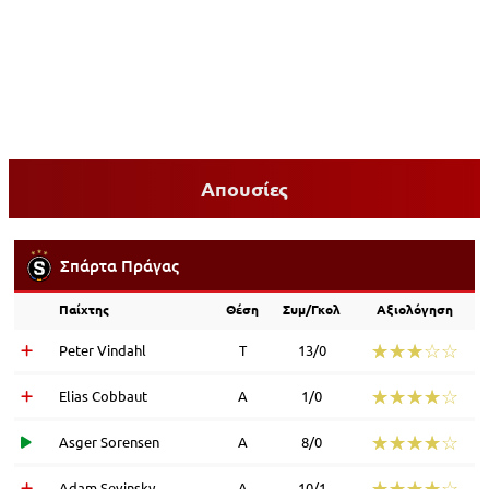
Απουσίες
Σπάρτα Πράγας
Παίχτης
Θέση
Συμ/Γκολ
Αξιολόγηση
☆☆☆☆☆
★★★★★
Peter Vindahl
Τ
13/0
☆☆☆☆☆
★★★★★
Elias Cobbaut
Α
1/0
☆☆☆☆☆
★★★★★
Asger Sorensen
Α
8/0
☆☆☆☆☆
★★★★★
Adam Sevinsky
Α
10/1