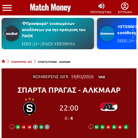
ΠΡΟΓΝΩΣΤΙΚΑ
ΕΓΓΡΑΦΗ
🦅Προσφορά* ενισχυμένων
⭐STX500 
αποδόσεων για την πρόκριση του
κατάθεση*
ΠΑΟΚ
ΕΕΕΠ | 21+
ΕΕΕΠ | 21+ | ΠΑΙΞΕ ΥΠΕΥΘΥΝΑ
ΚΟΝΦΕΡΕΝΣ ΛΙΓΚ
ΣΠΑΡΤΑ ΠΡΑΓΑΣ - ΑΛΚΜΑΑΡ
ΚΟΝΦΕΡΕΝΣ ΛΙΓΚ
19/03/2026
VAR
ΣΠΑΡΤΑ ΠΡΑΓΑΣ - ΑΛΚΜΑΑΡ
22:00
0
:
4
i
Ν
Η
Η
Ι
Ν
Ι
i
Ν
Ν
Η
Ν
Η
Ν