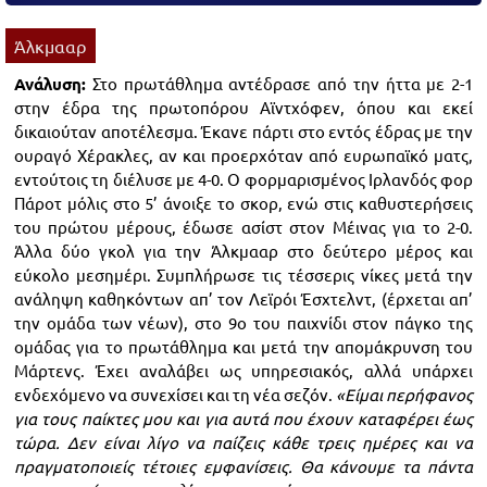
Άλκμααρ
Ανάλυση:
Στο πρωτάθλημα αντέδρασε από την ήττα με 2-1
στην έδρα της πρωτοπόρου Αϊντχόφεν, όπου και εκεί
δικαιούταν αποτέλεσμα. Έκανε πάρτι στο εντός έδρας με την
ουραγό Χέρακλες, αν και προερχόταν από ευρωπαϊκό ματς,
εντούτοις τη διέλυσε με 4-0. Ο φορμαρισμένος Ιρλανδός φορ
Πάροτ μόλις στο 5’ άνοιξε το σκορ, ενώ στις καθυστερήσεις
του πρώτου μέρους, έδωσε ασίστ στον Μέινας για το 2-0.
Άλλα δύο γκολ για την Άλκμααρ στο δεύτερο μέρος και
εύκολο μεσημέρι. Συμπλήρωσε τις τέσσερις νίκες μετά την
ανάληψη καθηκόντων απ’ τον Λεϊρόι Έσχτελντ, (έρχεται απ’
την ομάδα των νέων), στο 9ο του παιχνίδι στον πάγκο της
ομάδας για το πρωτάθλημα και μετά την απομάκρυνση του
Μάρτενς. Έχει αναλάβει ως υπηρεσιακός, αλλά υπάρχει
ενδεχόμενο να συνεχίσει και τη νέα σεζόν.
«Είμαι περήφανος
για τους παίκτες μου και για αυτά που έχουν καταφέρει έως
τώρα. Δεν είναι λίγο να παίζεις κάθε τρεις ημέρες και να
πραγματοποιείς τέτοιες εμφανίσεις. Θα κάνουμε τα πάντα