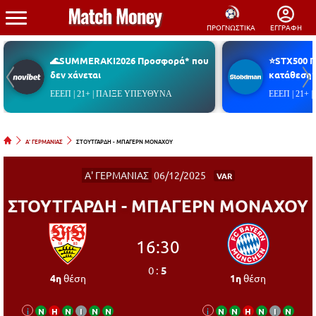
ΠΡΟΓΝΩΣΤΙΚΑ
ΕΓΓΡΑΦΗ
🌊SUMMERAKI2026 Προσφορά* που
⭐STX500 
δεν χάνεται
κατάθεση*
ΕΕΕΠ | 21+ | ΠΑΙΞΕ ΥΠΕΥΘΥΝΑ
ΕΕΕΠ | 21+
Α' ΓΕΡΜΑΝΙΑΣ
ΣΤΟΥΤΓΑΡΔΗ - ΜΠΑΓΕΡΝ ΜΟΝΑΧΟΥ
Α' ΓΕΡΜΑΝΙΑΣ
06/12/2025
VAR
ΣΤΟΥΤΓΑΡΔΗ - ΜΠΑΓΕΡΝ ΜΟΝΑΧΟΥ
16:30
0
:
5
4η
θέση
1η
θέση
i
Ν
Η
Ν
Ι
Ν
Ν
i
Ν
Ν
Η
Ν
Ι
Ν