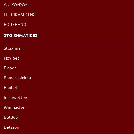
ΑΝ. ΚΟΥΡΟΥ
Π. ΤΡΙΚΑΛΙΩΤΗΣ
FOREHAND
ΣΤΟΙΧΗΜΑΤΙΚΕΣ
Stoiximan
Novibet
Elabet
Pamestoixima
Fonbet
Interwetten
Winmasters
Bet365
Betsson