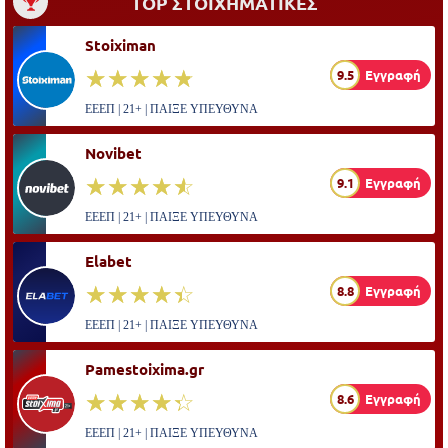
TOP ΣΤΟΙΧΗΜΑΤΙΚΕΣ
Stoiximan
☆☆☆☆☆
★★★★★
9.5
Εγγραφή
ΕΕΕΠ | 21+ | ΠΑΙΞΕ ΥΠΕΥΘΥΝΑ
Novibet
☆☆☆☆☆
★★★★★
9.1
Εγγραφή
ΕΕΕΠ | 21+ | ΠΑΙΞΕ ΥΠΕΥΘΥΝΑ
Elabet
☆☆☆☆☆
★★★★★
8.8
Εγγραφή
ΕΕΕΠ | 21+ | ΠΑΙΞΕ ΥΠΕΥΘΥΝΑ
Pamestoixima.gr
☆☆☆☆☆
★★★★★
8.6
Εγγραφή
ΕΕΕΠ | 21+ | ΠΑΙΞΕ ΥΠΕΥΘΥΝΑ