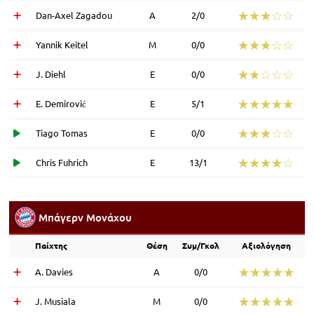
☆☆☆☆☆
★★★★★
Dan-Axel Zagadou
Α
2/0
☆☆☆☆☆
★★★★★
Yannik Keitel
Μ
0/0
☆☆☆☆☆
★★★★★
J. Diehl
Ε
0/0
☆☆☆☆☆
★★★★★
E. Demirović
Ε
5/1
☆☆☆☆☆
★★★★★
Tiago Tomas
Ε
0/0
☆☆☆☆☆
★★★★★
Chris Fuhrich
Ε
13/1
Μπάγερν Μονάχου
Παίχτης
Θέση
Συμ/Γκολ
Αξιολόγηση
☆☆☆☆☆
★★★★★
A. Davies
Α
0/0
☆☆☆☆☆
★★★★★
J. Musiala
Μ
0/0