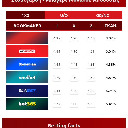
1X2
U/O
GG/NG
BOOKMAKER
1
X
2
ΓΚΑΝ.
4.95
4.90
1.60
3.02%
4.85
4.90
1.61
3.04%
4.65
4.45
1.65
4.38%
4.70
4.70
1.60
4.81%
5.33
4.50
1.55
5.21%
5.25
5.00
1.50
5.41%
Betting facts