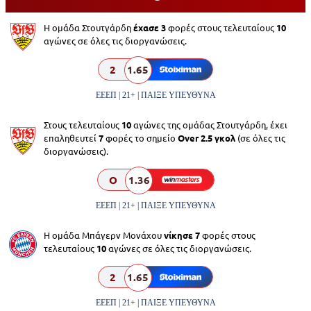
Η ομάδα Στουτγάρδη
έχασε 3
φορές στους τελευταίους
10
αγώνες σε όλες τις διοργανώσεις.
2
1.65
ΕΕΕΠ | 21+ | ΠΑΙΞΕ ΥΠΕΥΘΥΝΑ
Στους τελευταίους
10
αγώνες της ομάδας Στουτγάρδη, έχει
επαληθευτεί
7
φορές το σημείο
Over 2.5 γκολ
(σε όλες τις
διοργανώσεις).
O
1.36
ΕΕΕΠ | 21+ | ΠΑΙΞΕ ΥΠΕΥΘΥΝΑ
Η ομάδα Μπάγερν Μονάχου
νίκησε 7
φορές στους
τελευταίους
10
αγώνες σε όλες τις διοργανώσεις.
2
1.65
ΕΕΕΠ | 21+ | ΠΑΙΞΕ ΥΠΕΥΘΥΝΑ