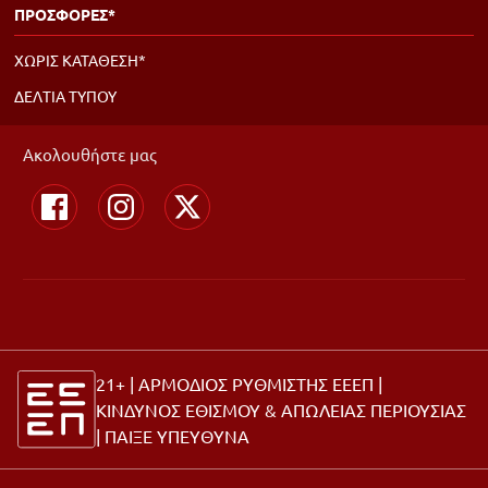
ΠΡΟΣΦΟΡΕΣ*
ΧΩΡΙΣ ΚΑΤΑΘΕΣΗ*
ΔΕΛΤΙΑ ΤΥΠΟΥ
Ακολουθήστε μας
21+ | ΑΡΜΟΔΙΟΣ ΡΥΘΜΙΣΤΗΣ ΕΕΕΠ |
ΚΙΝΔΥΝΟΣ ΕΘΙΣΜΟΥ & ΑΠΩΛΕΙΑΣ ΠΕΡΙΟΥΣΙΑΣ
|
ΠΑΙΞΕ ΥΠΕΥΘΥΝΑ