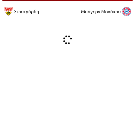
Στουτγάρδη
Μπάγερν Μονάχου