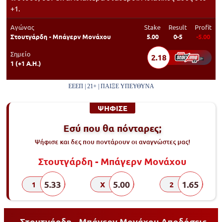
+1.
Αγώνας
Stake
Result
Profit
Στουτγάρδη - Μπάγερν Μονάχου
5.00
0-5
-5.00
Σημείο
2.18
1 (+1 Α.Η.)
ΕΕΕΠ | 21+ | ΠΑΙΞΕ ΥΠΕΥΘΥΝΑ
ΨΗΦΙΣΕ
Εσύ που θα πόνταρες;
Ψήφισε και δες που ποντάρουν οι αναγνώστες μας!
Στουτγάρδη - Μπάγερν Μονάχου
5.33
5.00
1.65
1
X
2
Στουτγάρδη - Μπάγερν Μονάχου Αποδόσεις