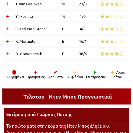
☆☆☆☆☆
★★★★★
T. van Leeuwen
Μ
23/3
☆☆☆☆☆
★★★★★
Y. Ikeshita
Μ
1/0
☆☆☆☆☆
★★★★★
S. Karlsson Grach
Ε
4/2
☆☆☆☆☆
★★★★★
K. Monzialo
Ε
16/1
☆☆☆☆☆
★★★★★
D. Gravenberch
Ε
36/6
Άλλοι
Tιμωρημένοι
Τραυματίες
Άρρωστοι
Αμφίβολοι
Επιστρέφουν
λόγοι
Τέλσταρ - Ντεν Μπος
Προγνωστικά
Εκτίμηση από
Γιώργος Πετρής
Το πρώτο ματς στην έδρα της Ντεν Μπος έληξε 0-0.
Δικαιούταν κάτι παραπάνω η Ντεν Μπος. Μπήκε στην αρχή