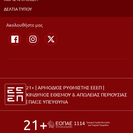
ΔΕΛΤΙΑ ΤΥΠΟΥ
Ακολουθήστε μας
21+ | ΑΡΜΟΔΙΟΣ ΡΥΘΜΙΣΤΗΣ ΕΕΕΠ |
ΚΙΝΔΥΝΟΣ ΕΘΙΣΜΟΥ & ΑΠΩΛΕΙΑΣ ΠΕΡΙΟΥΣΙΑΣ
|
ΠΑΙΞΕ ΥΠΕΥΘΥΝΑ
21+