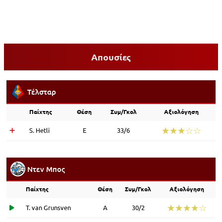
Απουσίες
Τέλσταρ
Παίχτης
Θέση
Συμ/Γκολ
Αξιολόγηση
☆☆☆☆☆
★★★★★
S. Hetli
Ε
33/6
Ντεν Μπος
Παίχτης
Θέση
Συμ/Γκολ
Αξιολόγηση
☆☆☆☆☆
★★★★★
T. van Grunsven
Α
30/2