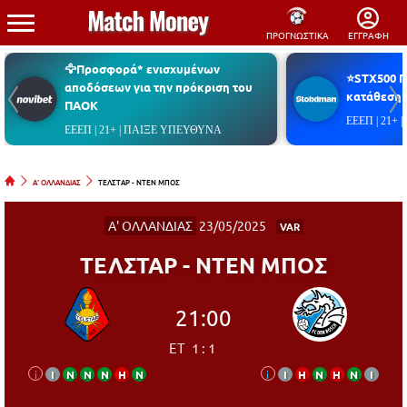
ΠΡΟΓΝΩΣΤΙΚΑ
ΕΓΓΡΑΦΗ
🦅Προσφορά* ενισχυμένων
⭐STX500 
αποδόσεων για την πρόκριση του
κατάθεση*
ΠΑΟΚ
ΕΕΕΠ | 21+
ΕΕΕΠ | 21+ | ΠΑΙΞΕ ΥΠΕΥΘΥΝΑ
Α' ΟΛΛΑΝΔΙΑΣ
ΤΕΛΣΤΑΡ - ΝΤΕΝ ΜΠΟΣ
Α' ΟΛΛΑΝΔΙΑΣ
23/05/2025
VAR
ΤΕΛΣΤΑΡ - ΝΤΕΝ ΜΠΟΣ
21:00
ET
1
:
1
i
Ι
Ν
Ν
Ν
Η
Ν
i
Ι
Η
Ν
Η
Ν
Ι