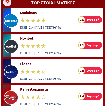
TOP ΣΤΟΙΧΗΜΑΤΙΚΕΣ
Stoiximan
☆☆☆☆☆
★★★★★
9.5
Εγγραφή
ΕΕΕΠ | 21+ | ΠΑΙΞΕ ΥΠΕΥΘΥΝΑ
Novibet
☆☆☆☆☆
★★★★★
9.1
Εγγραφή
ΕΕΕΠ | 21+ | ΠΑΙΞΕ ΥΠΕΥΘΥΝΑ
Elabet
☆☆☆☆☆
★★★★★
8.8
Εγγραφή
ΕΕΕΠ | 21+ | ΠΑΙΞΕ ΥΠΕΥΘΥΝΑ
Pamestoixima.gr
☆☆☆☆☆
★★★★★
8.6
Εγγραφή
ΕΕΕΠ | 21+ | ΠΑΙΞΕ ΥΠΕΥΘΥΝΑ