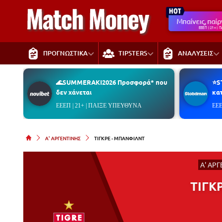
Μπαίνεις, παίρ
ΕΕΕΠ | 21+ |
ΠΡΟΓΝΩΣΤΙΚΑ
TIPSTERS
ΑΝΑΛΥΣΕΙΣ
🌊SUMMERAKI2026 Προσφορά* που
⭐S
δεν χάνεται
κα
ΕΕΕΠ | 21+ | ΠΑΙΞΕ ΥΠΕΥΘΥΝΑ
ΕΕΕ
Α' ΑΡΓΕΝΤΙΝΗΣ
ΤΙΓΚΡΕ - ΜΠΑΝΦΙΛΝΤ
Α' ΑΡ
ΤΙΓΚ