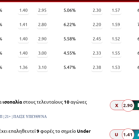
%
1.40
2.95
5.06%
2.30
1.57
%
1.41
2.80
6.22%
2.20
1.59
%
1.40
2.90
5.58%
2.45
1.52
%
1.40
3.00
4.55%
2.33
1.55
%
1.36
3.10
5.47%
2.38
1.53
α
ισοπαλία
στους τελευταίους
10
αγώνες
X
2.90
Π | 21+ | ΠΑΙΞΕ ΥΠΕΥΘΥΝΑ
έχει επαληθευτεί
9
φορές το σημείο
Under
U
1.41