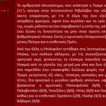
Το αριθμητικό πλεονέκτημα, που απέκτησε η Τιγκρε 
(12΄), κόντρα στην Ιντεπεντιέντε Ριβαδάβια την ο
άνετη επικράτηση, με 1-4. Η έδρα της έχει εξελ
απόρθητο φρούριο, αφού έχει κερδίσει και τα τρία 
της, χωρίς μάλιστα να έχει παραβιαστεί η εστία της, κά
έχει δώσει τη δυνατότητα να μπει στην πρώτη οχ
βαθμολογικού πίνακα. Εκτός ο αμυντικός Μπαριονουέβο
μέσος Πίνέιρο και ο επιθετικός Πρότι.
Από την άλλη η Μπάνφιλντ ηττήθηκε στις λεπτομέρει
Μπόκα, των πολλών αλλαγών, με 1-0, συνεχίζοντα
αρνητικό σερί, φτάνοντας τα τέσσερα παιχνίδια χω
Μακριά από το γήπεδο της μετρά μια νίκη και δυο ή
στο παρελθόν έχει επισκεφθεί δώδεκα φορές την 
Τίγκρε μετρώντας έξι νίκες, τέσσερις ισοπαλίες και 
ήττες. Στα αρνητικά ο μεγάλος αριθμός απόντων, α
βρίσκονται ο αμυντικός Μπονιφάτσιο (0/0), 
Παλαβετσίνο (0/0), Γκονζάλες (0/0), Ντίας (0/0) και Γκο
καθώς και οι επιθετικοί Ομπάντο (2/0), Νασίφ (4/3) κ
Άλβαρες (0/0).