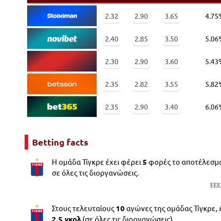
2.32
2.90
3.65
4.75
2.40
2.85
3.50
5.06
2.30
2.90
3.60
5.43
2.35
2.82
3.55
5.82
2.35
2.90
3.40
6.06
Betting facts
Η ομάδα Τίγκρε έχει φέρει
5
φορές το αποτέλεσμ
σε όλες τις διοργανώσεις.
ΕΕΕ
Στους τελευταίους
10
αγώνες της ομάδας Τίγκρε, 
2.5 γκολ
(σε όλες τις διοργανώσεις).