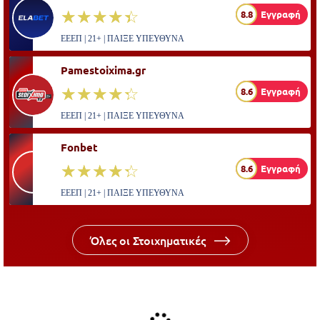
☆☆☆☆☆
★★★★★
8.8
Εγγραφή
ΕΕΕΠ | 21+ | ΠΑΙΞΕ ΥΠΕΥΘΥΝΑ
Pamestoixima.gr
☆☆☆☆☆
★★★★★
8.6
Εγγραφή
ΕΕΕΠ | 21+ | ΠΑΙΞΕ ΥΠΕΥΘΥΝΑ
Fonbet
☆☆☆☆☆
★★★★★
8.6
Εγγραφή
ΕΕΕΠ | 21+ | ΠΑΙΞΕ ΥΠΕΥΘΥΝΑ
Όλες οι Στοιχηματικές