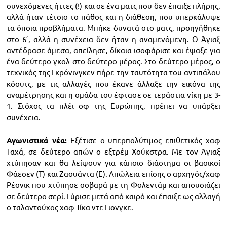
συνεχόμενες ήττες (!) και σε ένα ματς που δεν έπαιξε πλήρης,
αλλά ήταν τέτοιο το πάθος και η διάθεση, που υπερκάλυψε
τα όποια προβλήματα. Μπήκε δυνατά στο ματς, προηγήθηκε
στο 6’, αλλά η συνέχεια δεν ήταν η αναμενόμενη. Ο Άγιαξ
αντέδρασε άμεσα, απείλησε, δίκαια ισοφάρισε και έψαξε για
ένα δεύτερο γκολ στο δεύτερο μέρος. Στο δεύτερο μέρος, ο
τεχνικός της Γκρόνινγκεν πήρε την ταυτότητα του αντιπάλου
κόουτς, με τις αλλαγές που έκανε άλλαξε την εικόνα της
αναμέτρησης και η ομάδα του έφτασε σε τεράστια νίκη με 3-
1. Στόχος τα πλέι οφ της Ευρώπης, πρέπει να υπάρξει
συνέχεια.
Αγωνιστικά νέα:
Εξέτισε ο υπερπολύτιμος επιθετικός χαφ
Ταχά, σε δεύτερο απών ο εξτρέμ Χούκστρα. Με τον Άγιαξ
χτύπησαν και θα λείψουν για κάποιο διάστημα οι βασικοί
Φάεσεν (Τ) και Ζαουάντα (Ε). Απώλεια επίσης ο αρχηγός/χαφ
Ρέσνικ που χτύπησε σοβαρά με τη Φολεντάμ και απουσιάζει
σε δεύτερο σερί. Γύρισε μετά από καιρό και έπαιξε ως αλλαγή
ο ταλαντούχος χαφ Τίκα ντε Γιονγκε.