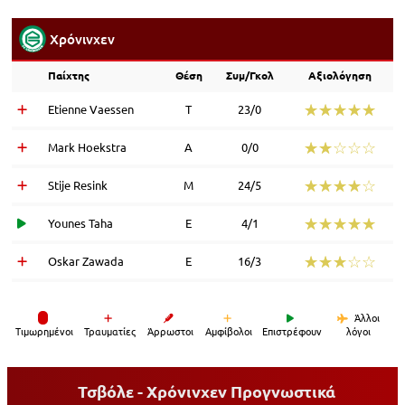
Χρόνινχεν
Παίχτης
Θέση
Συμ/Γκολ
Αξιολόγηση
☆☆☆☆☆
★★★★★
Etienne Vaessen
Τ
23/0
☆☆☆☆☆
★★★★★
Mark Hoekstra
Α
0/0
☆☆☆☆☆
★★★★★
Stije Resink
Μ
24/5
☆☆☆☆☆
★★★★★
Younes Taha
Ε
4/1
☆☆☆☆☆
★★★★★
Oskar Zawada
Ε
16/3
Άλλοι
Tιμωρημένοι
Τραυματίες
Άρρωστοι
Αμφίβολοι
Επιστρέφουν
λόγοι
Τσβόλε - Χρόνινχεν
Προγνωστικά