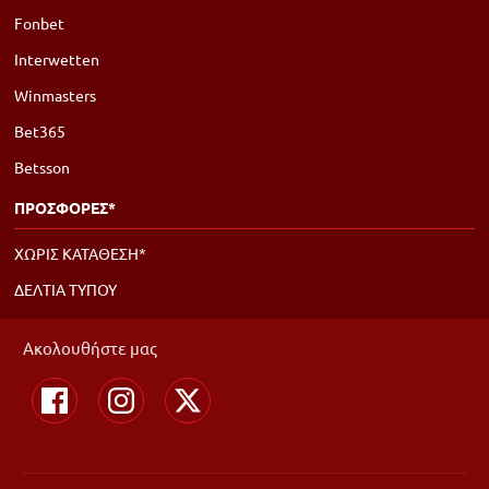
Fonbet
Interwetten
Winmasters
Bet365
Betsson
ΠΡΟΣΦΟΡΕΣ*
ΧΩΡΙΣ ΚΑΤΑΘΕΣΗ*
ΔΕΛΤΙΑ ΤΥΠΟΥ
Ακολουθήστε μας