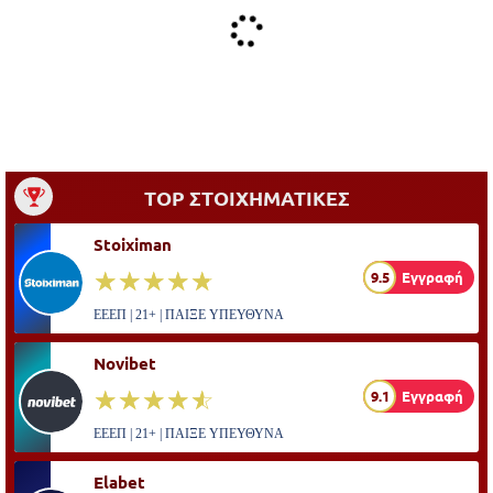
TOP ΣΤΟΙΧΗΜΑΤΙΚΕΣ
Stoiximan
☆☆☆☆☆
★★★★★
9.5
Εγγραφή
ΕΕΕΠ | 21+ | ΠΑΙΞΕ ΥΠΕΥΘΥΝΑ
Novibet
☆☆☆☆☆
★★★★★
9.1
Εγγραφή
ΕΕΕΠ | 21+ | ΠΑΙΞΕ ΥΠΕΥΘΥΝΑ
Elabet