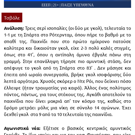
ΕΕΕΠ | 21+ | ΠΑΙΞΕ ΥΠΕΥΘΥΝΑ
Τσβόλε
Ανάλυση:
Τρεις σερί ισοπαλίες (οι δύο με γκολ), τελευταία το
1-1 με τη Σπάρτα στο Ρότερνταμ, όπου πήρε το βαθμό με το
σπαθί της. Παιχνίδι που στο πρώτο ημίχρονο πατούσε
καλύτερα και δικαιούταν γκολ, είχε 2-3 πολύ καλές στιγμές,
όπως στο 41’, όπου η αντίπαλη άμυνα έβγαλε πάνω στη
γραμμή. Στην επανάληψη τήρησε πιο αμυντική στάση, δεν
απέφυγε το γκολ από τη Σπάρτα στο 83’ . Δεν μάσησε και
έπειτα από ωραία συνεργασία, βρήκε γκολ ισοφάρισης δύο
λεπτά αργότερα. Χρυσός σκόρερ ο Ντε Ρόι, που δείχνει πόσο
έλλειψε (ήταν τραυματίας για καιρό). Άλλος ένας πολύτιμος
πόντος, πάντως, για τους στόχους της. Αγκάθι αποτελούν τα
παιχνίδια που δίνει μακριά απ’ τον κόσμο της, καθώς στο
δρόμο μετράει μόλις μια νίκη σε σύνολο 14 αγώνων. Έχει
δεχθεί γκολ στα 9 από τα 10 τελευταία της παιχνίδια.
Αγωνιστικά νέα:
Εξέτισε ο βασικός κεντρικός αμυντικός
Γκρέιβς. Το ίδιο ισχύει και για τον χαφ Φαμπέρσκι, που είχε