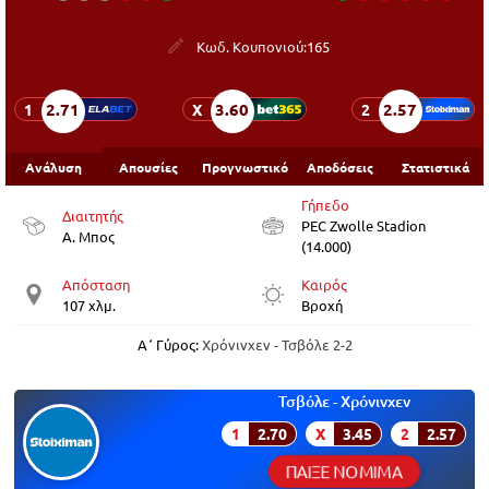
Κωδ. Κουπονιού:
165
2.71
3.60
2.57
1
X
2
Ανάλυση
Απουσίες
Προγνωστικό
Αποδόσεις
Στατιστικά
Γήπεδο
Διαιτητής
PEC Zwolle Stadion
A. Μπος
(14.000)
Απόσταση
Καιρός
107 χλμ.
Βροχή
Α΄ Γύρος:
Χρόνινχεν - Τσβόλε 2-2
Τσβόλε - Χρόνινχεν
1
2.70
X
3.45
2
2.57
ΠΑΙΞΕ ΝΟΜΙΜΑ