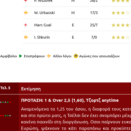
☆☆☆☆
★★★★
P. Wszołek
Μ
26/2
☆☆☆☆
★★★★
W. Urbański
Μ
17/3
☆☆☆☆
★★★★
Marc Gual
Ε
25/7
☆☆☆☆
★★★★
I. Shkurin
Ε
7/0
Αμφίβολοι
Επιστρέφουν
Άλλοι λόγοι
Αγώνες που απουσιάζουν
Τελ. 5
Εκτίμηση
ΠΡΟΤΑΣΗ: 1 &
Over
2,5 (1,60), Τζορτζ
anytime
Αναμενόμενα τα 1,25 του άσου, η διαφορά τους κατ
και στο πρώτο ματς, η Τσέλσι δεν έχει σνομπάρει μέχρ
κανένα παιχνίδι στη διοργάνωση. Οσοι παίρνουν ευκα
Ευρώπη, ψάχνουν το κάτι παραπάνω και προκύπτει