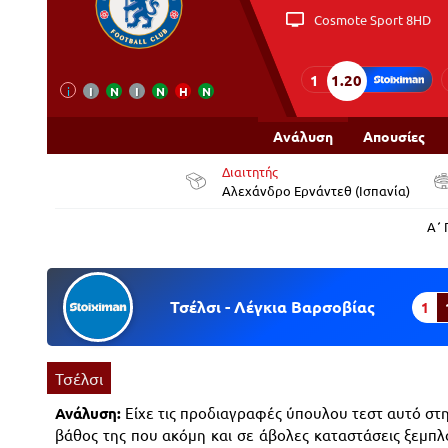
Cosmote Sport 8HD
1
1.20
i
Ι
Ν
Ι
Ν
Η
Ν
Ανάλυση
Απουσίες
Διαιτητής
Αλεχάνδρο Ερνάντεθ (Ισπανία)
Α΄ 
Τσέλσι - Λέγκια Βαρσοβίας
1
Τσέλσι
Ανάλυση:
Είχε τις προδιαγραφές ύπουλου τεστ αυτό στη 
βάθος της που ακόμη και σε άβολες καταστάσεις ξεμπλο