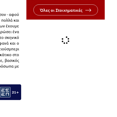
Όλες οι Στοιχηματικές
σον - αφού
 πολλά και
όσων έχουμε
αρώσει ένα
το σκηνικό
φανά και ο
τιούσμπερι
κάτικο στο
ε, βασικός
πρόσωπα με