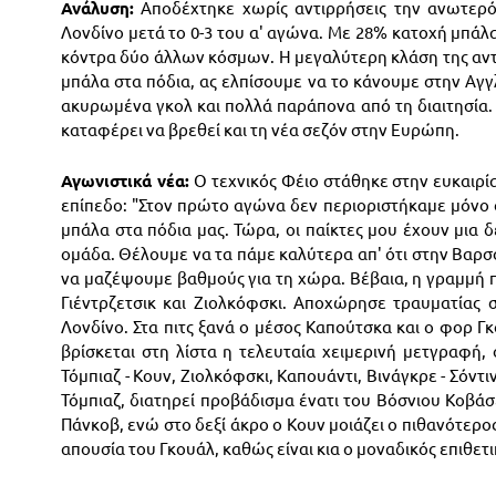
Ανάλυση:
Αποδέχτηκε χωρίς αντιρρήσεις την ανωτερότ
Λονδίνο μετά το 0-3 του α' αγώνα. Με 28% κατοχή μπάλας
κόντρα δύο άλλων κόσμων. Η μεγαλύτερη κλάση της αντ
μπάλα στα πόδια, ας ελπίσουμε να το κάνουμε στην Αγγλ
ακυρωμένα γκολ και πολλά παράπονα από τη διαιτησία. 
καταφέρει να βρεθεί και τη νέα σεζόν στην Ευρώπη.
Αγωνιστικά νέα:
Ο τεχνικός Φέιο στάθηκε στην ευκαιρία
επίπεδο: "Στον πρώτο αγώνα δεν περιοριστήκαμε μόνο 
μπάλα στα πόδια μας. Τώρα, οι παίκτες μου έχουν μια δ
ομάδα. Θέλουμε να τα πάμε καλύτερα απ' ότι στην Βαρσ
να μαζέψουμε βαθμούς για τη χώρα. Βέβαια, η γραμμή πο
Γιέντρζετσικ και Ζιολκόφσκι. Αποχώρησε τραυματίας 
Λονδίνο. Στα πιτς ξανά ο μέσος Καπούτσκα και ο φορ Γ
βρίσκεται στη λίστα η τελευταία χειμερινή μετγραφή,
Τόμπιαζ - Κουν, Ζιολκόφσκι, Καπουάντι, Βινάγκρε - Σόντι
Τόμπιαζ, διατηρεί προβάδισμα ένατι του Βόσνιου Κοβάσ
Πάνκοβ, ενώ στο δεξί άκρο ο Κουν μοιάζει ο πιθανότερ
απουσία του Γκουάλ, καθώς είναι κια ο μοναδικός επιθετ