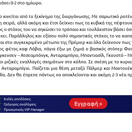
άνει 0-2 στο ημίωρο.
 κινείται από το ξεκίνημα της διοργάνωσης. Με σαρωτικό ροτέι
η σειρά, αλλά ακόμη και έτσι δείχνει πως τα κυβικά της πέφτουν
ρος ο στόχος του να σηκώσει το τρόπαιο και τουλάχιστον βάσει 
χει. Παράλληλος και εξίσου πολύ σημαντικός στόχος το να καπ
εται στο συγκεκριμένο μέτωπο της Πρέμιερ και όλα δείχνουν πως 
χος φέτος χαφ Λάβια, πάγια έξω με ζημιά ο βασικός στόπερ Φο
ργκενσεν – Ατσεαμπόνγκ, Ανταραμπίγιο, Μπαντιασίλ, Γκουστό – Ν
 οι ριζικές εναλλαγές σχημάτων στο κόλπο. Σε σχέση με το κυρια
Ανταραμπίγιο. Παίζεται μια θέση μεταξύ Πάλμερ και Μαντουέκ
α. Δεν θα έπρεπε πάντως να αποκλείονται και ακόμη 2-3 νέα 
Καλές αποδόσεις
Εγγραφή »
Γρήγορες αναλήψεις
Προσωπικός VIP Manager