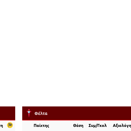
Θέλτα
ση
Παίχτης
Θέση
Συμ/Γκολ
Αξιολόγ