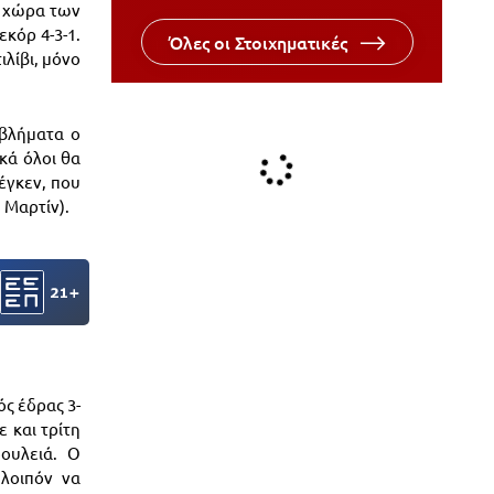
τη χώρα των
κόρ 4-3-1.
Όλες οι Στοιχηματικές
ιλίβι, μόνο
οβλήματα ο
κά όλοι θα
έγκεν, που
, Μαρτίν).
ς έδρας 3-
ε και τρίτη
δουλειά. Ο
 λοιπόν να