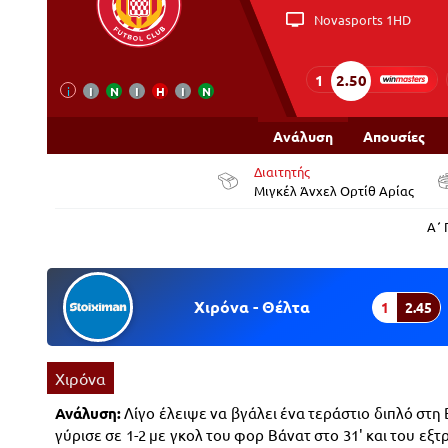
Novasports 1HD
1
2.50
i
Ι
Ν
Ι
Η
Ι
Ν
Ανάλυση
Απουσίες
Διαιτητής
Μιγκέλ Άνχελ Ορτίθ Αρίας
Α΄ 
Xιρόνα - Θέλτα
1
2.45
Xιρόνα
Ανάλυση:
Λίγο έλειψε να βγάλει ένα τεράστιο διπλό στη 
γύρισε σε 1-2 με γκολ του φορ Βάνατ στο 31' και του εξτ