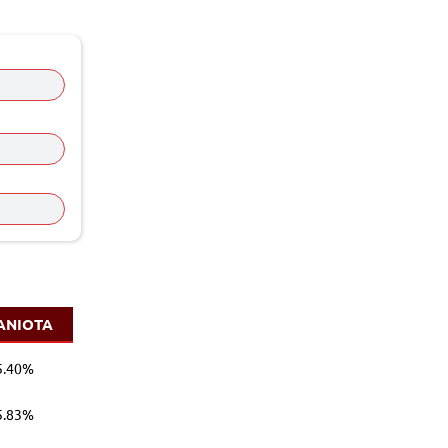
ΑΝΙΟΤΑ
5.40%
5.83%