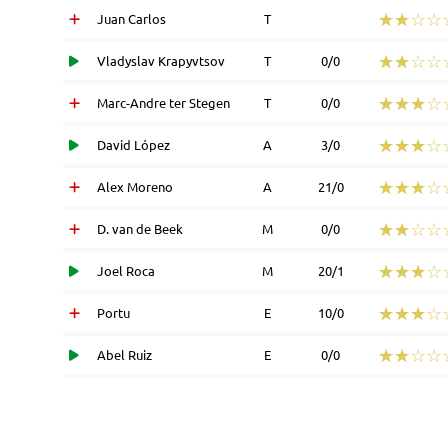
☆☆☆☆
★★★★
Juan Carlos
Τ
☆☆☆☆
★★★★
Vladyslav Krapyvtsov
Τ
0/0
☆☆☆☆
★★★★
Marc-Andre ter Stegen
Τ
0/0
☆☆☆☆
★★★★
David López
Α
3/0
☆☆☆☆
★★★★
Alex Moreno
Α
21/0
☆☆☆☆
★★★★
D. van de Beek
Μ
0/0
☆☆☆☆
★★★★
Joel Roca
Μ
20/1
☆☆☆☆
★★★★
Portu
Ε
10/0
☆☆☆☆
★★★★
Abel Ruiz
Ε
0/0