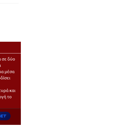
α σε δύο
α
λα μέσα
ρδίσει
υρά και
ογή το