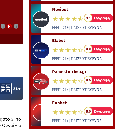
Novibet
☆☆☆☆☆
★★★★★
9.1
Εγγραφή
Ι
Η
Ι
ΕΕΕΠ | 21+ | ΠΑΙΞΕ ΥΠΕΥΘΥΝΑ
Elabet
☆☆☆☆☆
★★★★★
8.8
Εγγραφή
ΕΕΕΠ | 21+ | ΠΑΙΞΕ ΥΠΕΥΘΥΝΑ
Pamestoixima.gr
☆☆☆☆☆
★★★★★
8.6
Εγγραφή
ΕΕΕΠ | 21+ | ΠΑΙΞΕ ΥΠΕΥΘΥΝΑ
Fonbet
☆☆☆☆☆
★★★★★
8.6
Εγγραφή
 στο 5', το
ΕΕΕΠ | 21+ | ΠΑΙΞΕ ΥΠΕΥΘΥΝΑ
ν Ουναΐ για