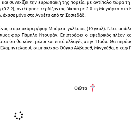
και συνεχίζει την ευρωπαϊκή της πορεία, με αντίπαλο τώρα τη
0-2-2), αντέδρασε κερδίζοντας δίκαια με 2-0 τη Μαγιόρκα στο Β
ga, έχασε μόνο στο Ανοέτα από τη Σοσιεδάδ.
νος ο αρχισκόρερ/φορ Μπόρχα Ιγκλέσιας (10 γκολ). Νέες απώλε
ήσιμος φορ Πάμπλο Ντουράν. Επιστρέφει ο εφεδρικός πλέον χ
ται ότι θα κάνει μέχρι και επτά αλλαγές στην 11αδα. Θα περάσ
, Ελαμπντελαουί, οι μπακ/χαφ Ούγκο Αλβαρεθ, Μινγκέθα, ο χαφ Ρ
Θέλτα