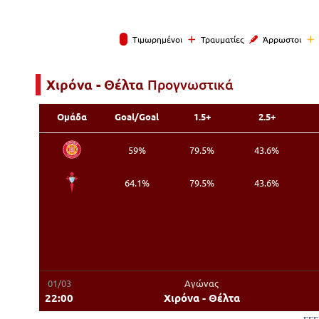
Tιμωρημένοι
Τραυματίες
Άρρωστοι
Xιρόνα - Θέλτα
Προγνωστικά
Ομάδα
Goal/Goal
1.5+
2.5+
59%
79.5%
43.6%
64.1%
79.5%
43.6%
01/03
Αγώνας
22:00
Xιρόνα - Θέλτα