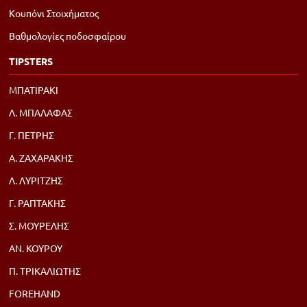
Κουπόνι Στοιχήματος
Βαθμολογίες ποδοσφαίρου
TIPSTERS
ΜΠΑΤΙΡΑΚΙ
Λ. ΜΠΑΛΑΦΑΣ
Γ. ΠΕΤΡΗΣ
Α. ΖΑΧΑΡΑΚΗΣ
Λ. ΛΥΡΙΤΖΗΣ
Γ. ΡΑΠΤΑΚΗΣ
Σ. ΜΟΥΡΕΛΗΣ
ΑΝ. ΚΟΥΡΟΥ
Π. ΤΡΙΚΑΛΙΩΤΗΣ
FOREHAND