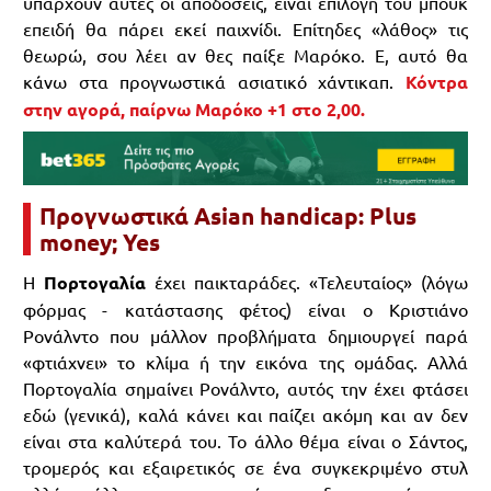
υπάρχουν αυτές οι αποδόσεις, είναι επιλογή του μπουκ
επειδή θα πάρει εκεί παιχνίδι. Επίτηδες «λάθος» τις
θεωρώ, σου λέει αν θες παίξε Μαρόκο. Ε, αυτό θα
κάνω στα προγνωστικά ασιατικό χάντικαπ.
Κόντρα
στην αγορά, παίρνω Μαρόκο +1 στο 2,00.
Προγνωστικά
Asian handicap: Plus
money; Yes
Η
Πορτογαλία
έχει παικταράδες. «Τελευταίος» (λόγω
φόρμας - κατάστασης φέτος) είναι ο Κριστιάνο
Ρονάλντο που μάλλον προβλήματα δημιουργεί παρά
«φτιάχνει» το κλίμα ή την εικόνα της ομάδας. Αλλά
Πορτογαλία σημαίνει Ρονάλντο, αυτός την έχει φτάσει
εδώ (γενικά), καλά κάνει και παίζει ακόμη και αν δεν
είναι στα καλύτερά του. Το άλλο θέμα είναι ο Σάντος,
τρομερός και εξαιρετικός σε ένα συγκεκριμένο στυλ