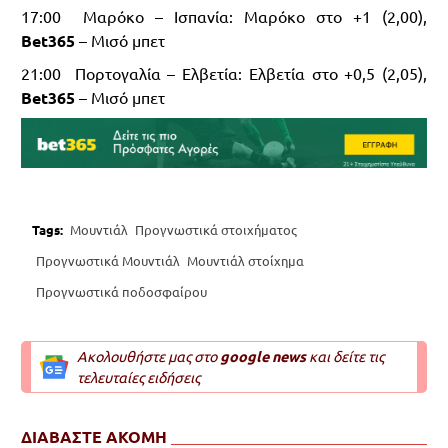
17:00 Μαρόκο – Ισπανία: Μαρόκο στο +1 (2,00),
Bet365
– Μισό μπετ
21:00 Πορτογαλία – Ελβετία: Ελβετία στο +0,5 (2,05),
Bet365
– Μισό μπετ
Tags:
Μουντιάλ
Προγνωστικά στοιχήματος
Προγνωστικά Μουντιάλ
Μουντιάλ στοίχημα
Προγνωστικά ποδοσφαίρου
Ακολουθήστε μας στο
google news
και δείτε τις
τελευταίες ειδήσεις
ΔΙΑΒΑΣΤΕ ΑΚΟΜΗ