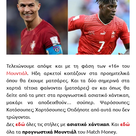
Τελειώνουμε απόψε και με τη φάση των «16» του
Μουντιάλ
. Ηδη αρκετοί κοιτάζουν στα προημιτελικά
όπου θα έχουμε ματσάρες. Και τα δύο σημερινά στα
χαρτιά τέτοια φαίνονται (ματσάρες) αν και όπως θα
δείτε από τα μπετ στα προγνωστικά ασιατικό χάντικαπ,
μακάρι να αποδειχθούν… σούπερ. Ψαρόσουπες;
Κοτόσουπες; Χορτόσουπες; Οτιδήποτε από αυτά που δεν
τρώγονται.
Δες
εδώ
όλες τις στήλες με
ασιατικό χάντικαπ
. Και
εδώ
όλα τα
προγνωστικά Μουντιάλ
του Match Money.