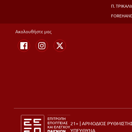
Π. ΤΡΙΚΑΛ
FOREHAN
Ακολουθήστε μας
21+ | ΑΡΜΟΔΙΟΣ ΡΥΘΜΙΣΤΗΣ
ΥΠΕΥΘΥΝΑ