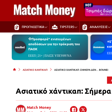
Τσιμπάς δώρα
ΕΕΕΠ | 21+ |
ΠΡΟΓΝΩΣΤΙΚΑ
TIPSTERS
ΑΝΑΛΥΣΕΙΣ
🦅Προσφορά* ενισχυμένων
⭐S
αποδόσεων για την πρόκριση του
κα
ΠΑΟΚ
ΕΕΕ
ΕΕΕΠ | 21+ | ΠΑΙΞΕ ΥΠΕΥΘΥΝΑ
ΑΣΙΑΤΙΚΟ ΧΑΝΤΙΚΑΠ
ΑΣΙΑΤΙΚΟ ΧΑΝΤΙΚΑΠ: ΣΗΜΕΡΑ ΔΕΝ… ΒΓΑΙΝΕΙ
Ασιατικό χάντικαπ: Σήμερα
Match Money