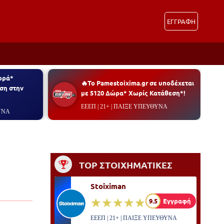
ΕΓΓΡΑΦΗ
ορά*
🔥Το Pamestoixima.gr σε υποδέχεται
ση στην
με 5120 Δώρα* Χωρίς Κατάθεση*!
ΕΕΕΠ | 21+ | ΠΑΙΞΕ ΥΠΕΥΘΥΝΑ
ΘΥΝΑ
TOP ΣΤΟΙΧΗΜΑΤΙΚΕΣ
Stoiximan
☆☆☆☆☆
★★★★★
9.5
Εγγραφή
ΕΕΕΠ | 21+ | ΠΑΙΞΕ ΥΠΕΥΘΥΝΑ