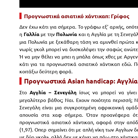
Προγνωστικά ασιατικό χάντικαπ: Γρίφος
Δεν έχω κάτι για σήμερα. Το γράφω εξ’ αρχής, οπότε
η
Γαλλία
με την
Πολωνία
και η Αγγλία με τη Σενεγά
μια Πολωνία με ξεκάθαρη τάση να αμυνθεί πρώτα και
νωρίς γκολ μπορεί να δυσκολέψει την σαφώς ανώτερ
Ή να μην θέλει να μπει η μπάλα όπως χθες με Αργεν
κάτι για τα προγνωστικά ασιατικό χάντικαπ εδώ. Π
κοιτάξω δεύτερη φορά.
Προγνωστικά
Asian
handicap: Αγγλία
Στο
Αγγλία – Σενεγάλη
ίσως να μπορεί να γίνει
μεγαλύτερο βάθος; Ναι. Εχουν ποιότητα περισσή; Ν
Σενεγάλη είναι μια συγκροτημένη αφρικανική ομάδα
απουσία στα χαφ σήμερα. Όταν προανέφερα ότι
προγνωστικά ασιατικό χάντικαπ, αφορά στην απόδοσ
(1,97). Οπερ σημαίνει ότι με απλή νίκη των Αγγλων 
με δύο γκολ», αλλά δεν με κάνει να πάω στο χάντικ