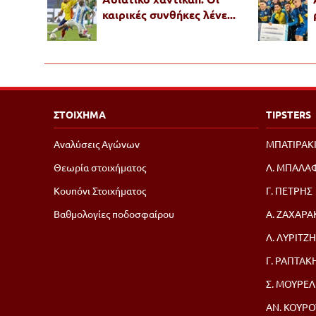
καιρικές συνθήκες λένε...
ΣΤΟΙΧΗΜΑ
TIPSTERS
Αναλύσεις Αγώνων
ΜΠΑΤΙΡΑΚ
Θεωρία στοιχήματος
Λ. ΜΠΑΛΑ
Κουπόνι Στοιχήματος
Γ. ΠΕΤΡΗΣ
Βαθμολογίες ποδοσφαίρου
Α. ΖΑΧΑΡΑ
Λ. ΛΥΡΙΤΖ
Γ. ΡΑΠΤΑΚ
Σ. ΜΟΥΡΕ
ΑΝ. ΚΟΥΡΟ