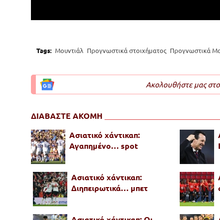
Tags:
Μουντιάλ
Προγνωστικά στοιχήματος
Προγνωστικά Μο
Ακολουθήστε μας στ
ΔΙΑΒΑΣΤΕ ΑΚΟΜΗ
Ασιατικό χάντικαπ:
Αγαπημένο… spot
Ασιατικό χάντικαπ:
Διηπειρωτικά… μπετ
Ασιατικό χάντικαπ: Οι