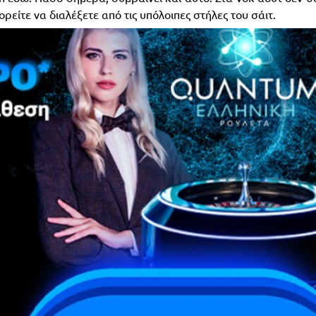
ορείτε να διαλέξετε από τις υπόλοιπες στήλες του σάιτ.