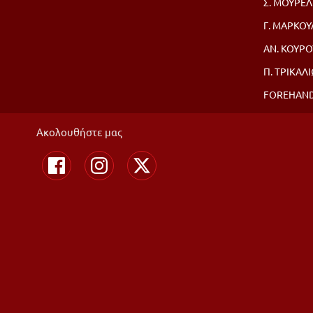
Σ. ΜΟΥΡΕ
Γ. ΜΑΡΚΟΥ
ΑΝ. ΚΟΥΡΟ
Π. ΤΡΙΚΑΛ
FOREHAN
Ακολουθήστε μας