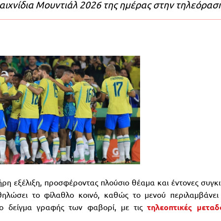
παιχνίδια Μουντιάλ 2026 της ημέρας στην τηλεόρασ
ρη εξέλιξη, προσφέροντας πλούσιο θέαμα και έντονες συγκι
ηλώσει το φίλαθλο κοινό, καθώς το μενού περιλαμβάνει 
μο δείγμα γραφής των φαβορί, με τις
τηλεοπτικές μεταδ