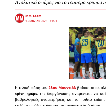
Αναλυτικά οι ώρες για τα τέσσερα κρίσιμα 
MM Team
13 Ιουνίου 2026 - 11:21
Η τελική φάση του
23ου Μουντιάλ
βρίσκεται σε πλή
τρίτη ημέρα
της διοργάνωσης αναμένεται να καθ
βαθμολογικές αναμετρήσεις και το πρώτο επίση
καλύπτουν όλο το φάσμα της αγωνιστικής δράσης.