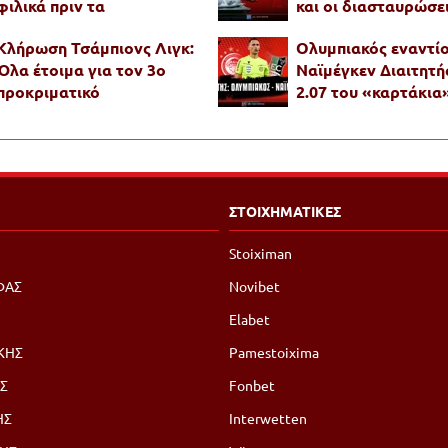
φιλικά πριν τα
και οι διασταυρώσε
προκριματικά του
playoffs
Κλήρωση Τσάμπιονς Λιγκ:
Ολυμπιακός εναντί
Παγκοσμίου Κυπέλλου!
Όλα έτοιμα για τον 3ο
Ναϊμέγκεν Διαιτητή
προκριματικό
2.07 του «καρτάκια
Μαρτίνεθ!
ΣΤΟΙΧΗΜΑΤΙΚΕΣ
Ι
Stoiximan
ΦΑΣ
Novibet
Elabet
ΚΗΣ
Pamestoixima
ΗΣ
Fonbet
ΗΣ
Interwetten