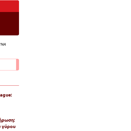
ΥΝΑ
ague:
ήρωση:
υ γύρου