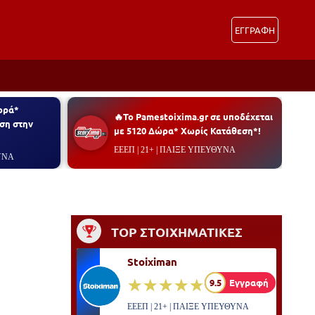
ΕΓΓΡΑΦΗ
ορά*
🔥Το Pamestoixima.gr σε υποδέχεται
ση στην
με 5120 Δώρα* Χωρίς Κατάθεση*!
ΕΕΕΠ | 21+ | ΠΑΙΞΕ ΥΠΕΥΘΥΝΑ
ΘΥΝΑ
TOP ΣΤΟΙΧΗΜΑΤΙΚΕΣ
Stoiximan
☆☆☆☆☆
★★★★★
9.5
Εγγραφή
ΕΕΕΠ | 21+ | ΠΑΙΞΕ ΥΠΕΥΘΥΝΑ