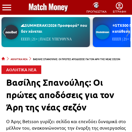
ΠΡΟΓΝΩΣΤΙΚΑ
ΕΓΓΡΑΦΗ
🌊SUMMERAKI2026 Προσφορά* που
⭐STX500 
δεν χάνεται
κατάθεση*
ΕΕΕΠ | 21+ | ΠΑΙΞΕ ΥΠΕΥΘΥΝΑ
ΕΕΕΠ | 21+
ΑΘΛΗΤΙΚΑ ΝΕΑ
ΒΑΣΙΛΗΣ ΣΠΑΝΟΥΛΗΣ: ΟΙ ΠΡΩΤΕΣ ΑΠΟΔΟΣΕΙΣ ΓΙΑ ΤΟΝ ΑΡΗ ΤΗΣ ΝΕΑΣ ΣΕΖΟΝ
ΑΘΛΗΤΙΚΑ ΝΕΑ
Βασίλης Σπανούλης: Οι
πρώτες αποδόσεις για τον
Άρη της νέας σεζόν
Ο Άρης Betsson γυρίζει σελίδα και επενδύει δυναμικά στο
μέλλον του, ανακοινώνοντας την έναρξη της συνεργασίας