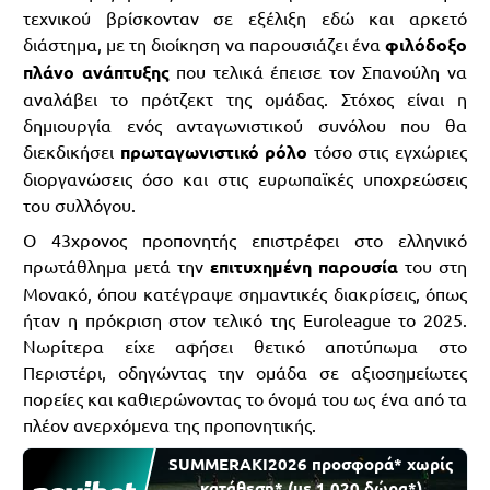
τεχνικού βρίσκονταν σε εξέλιξη εδώ και αρκετό
διάστημα, με τη διοίκηση να παρουσιάζει ένα
φιλόδοξο
πλάνο ανάπτυξης
που τελικά έπεισε τον Σπανούλη να
αναλάβει το πρότζεκτ της ομάδας. Στόχος είναι η
δημιουργία ενός ανταγωνιστικού συνόλου που θα
διεκδικήσει
πρωταγωνιστικό ρόλο
τόσο στις εγχώριες
διοργανώσεις όσο και στις ευρωπαϊκές υποχρεώσεις
του συλλόγου.
Ο 43χρονος προπονητής επιστρέφει στο ελληνικό
πρωτάθλημα μετά την
επιτυχημένη παρουσία
του στη
Μονακό, όπου κατέγραψε σημαντικές διακρίσεις, όπως
ήταν η πρόκριση στον τελικό της Euroleague το 2025.
Νωρίτερα είχε αφήσει θετικό αποτύπωμα στο
Περιστέρι, οδηγώντας την ομάδα σε αξιοσημείωτες
πορείες και καθιερώνοντας το όνομά του ως ένα από τα
πλέον ανερχόμενα της προπονητικής.
SUMMERAKI2026 προσφορά* χωρίς
κατάθεση* (με 1.020 δώρα*)