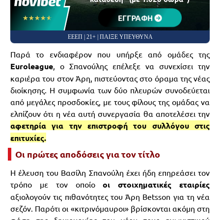
ΕΓΓΡΑΦΗ
☆☆☆☆☆
★★★★★
ΕΕΕΠ | 21+ | ΠΑΙΞΕ ΥΠΕΥΘΥΝΑ
Παρά το ενδιαφέρον που υπήρξε από ομάδες της
Euroleague
, ο Σπανούλης επέλεξε να συνεχίσει την
καριέρα του στον Άρη, πιστεύοντας στο όραμα της νέας
διοίκησης. Η συμφωνία των δύο πλευρών συνοδεύεται
από μεγάλες προσδοκίες, με τους φίλους της ομάδας να
ελπίζουν ότι η νέα αυτή συνεργασία θα αποτελέσει την
αφετηρία για την επιστροφή του συλλόγου στις
επιτυχίες.
Οι πρώτες αποδόσεις για τον τίτλο
Η έλευση του Βασίλη Σπανούλη έχει ήδη επηρεάσει τον
τρόπο με τον οποίο
οι στοιχηματικές εταιρίες
αξιολογούν τις πιθανότητες του Άρη Betsson για τη νέα
σεζόν. Παρότι οι «κιτρινόμαυροι» βρίσκονται ακόμη στη