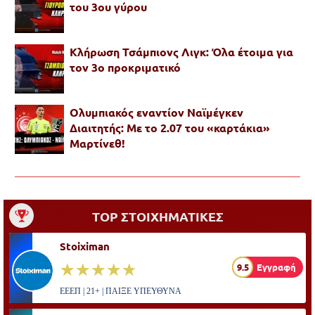
του 3ου γύρου
Κλήρωση Τσάμπιονς Λιγκ: Όλα έτοιμα για
τον 3ο προκριματικό
Ολυμπιακός εναντίον Ναϊμέγκεν
Διαιτητής: Με το 2.07 του «καρτάκια»
Μαρτίνεθ!
TOP ΣΤΟΙΧΗΜΑΤΙΚΕΣ
Stoiximan
☆☆☆☆☆
★★★★★
9.5
Εγγραφή
ΕΕΕΠ | 21+ | ΠΑΙΞΕ ΥΠΕΥΘΥΝΑ