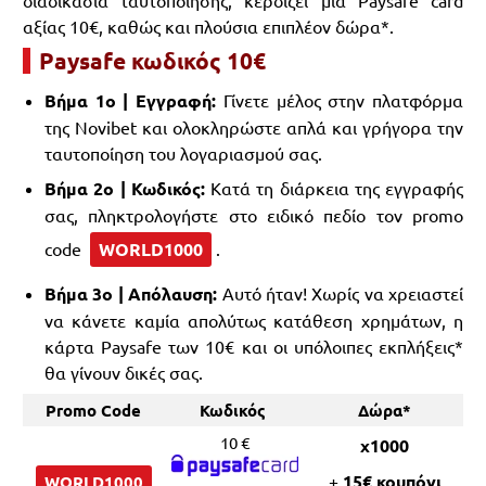
διαδικασία ταυτοποίησης, κερδίζει μια Paysafe card
αξίας 10€, καθώς και πλούσια επιπλέον δώρα*.
Paysafe κωδικός 10€
Βήμα 1ο | Εγγραφή:
Γίνετε μέλος στην πλατφόρμα
της Novibet και ολοκληρώστε απλά και γρήγορα την
ταυτοποίηση του λογαριασμού σας.
Βήμα 2ο | Κωδικός:
Κατά τη διάρκεια της εγγραφής
σας, πληκτρολογήστε στο ειδικό πεδίο τον promo
code
WORLD1000
.
Βήμα 3ο | Απόλαυση:
Αυτό ήταν! Χωρίς να χρειαστεί
να κάνετε καμία απολύτως κατάθεση χρημάτων, η
κάρτα Paysafe των 10€ και οι υπόλοιπες εκπλήξεις*
θα γίνουν δικές σας.
Promo Code
Κωδικός
Δώρα*
10 €
x1000
+
15€ κουπόνι
WORLD1000