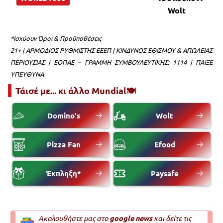
Wolt
*Ισχύουν Όροι & Προϋποθέσεις
21+ | ΑΡΜΟΔΙΟΣ ΡΥΘΜΙΣΤΗΣ ΕΕΕΠ | ΚΙΝΔΥΝΟΣ ΕΘΙΣΜΟΥ & ΑΠΩΛΕΙΑΣ
ΠΕΡΙΟΥΣΙΑΣ | ΕΟΠΑΕ – ΓΡΑΜΜΗ ΣΥΜΒΟΥΛΕΥΤΙΚΗΣ: 1114 | ΠΑΙΞΕ
ΥΠΕΥΘΥΝΑ
Τάισέ με... κι άλλο Mundial🍽️
Domino's
Wolt
Pizza Fan
Efood
Έκπληξη*
Paysafe
Ακολουθήστε μας στο
google news
και δείτε τις