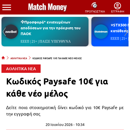
ΠΡΟΓΝΩΣΤΙΚΑ
ΕΓΓΡΑΦΗ
🦅Προσφορά* ενισχυμένων
⭐STX500 
αποδόσεων για την πρόκριση του
κατάθεση*
ΠΑΟΚ
ΕΕΕΠ | 21+
ΕΕΕΠ | 21+ | ΠΑΙΞΕ ΥΠΕΥΘΥΝΑ
ΑΘΛΗΤΙΚΑ ΝΕΑ
ΚΩΔΙΚΟΣ PAYSAFE 10€ ΓΙΑ ΚΑΘΕ ΝΕΟ ΜΕΛΟΣ
ΑΘΛΗΤΙΚΑ ΝΕΑ
Κωδικός Paysafe 10€ για
κάθε νέο μέλος
Δείτε ποια στοιχηματική δίνει κωδικό για 10€ Paysafe με
την εγγραφή σας
20 Ιουνίου 2026 - 10:34