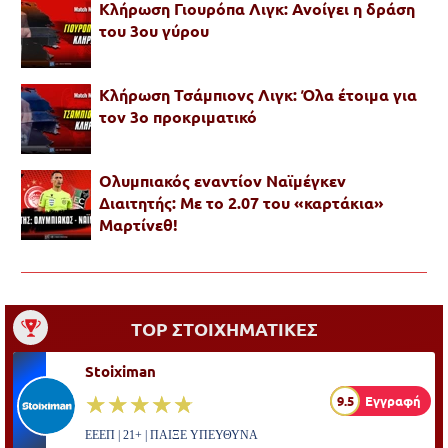
Κλήρωση Γιουρόπα Λιγκ: Ανοίγει η δράση
του 3ου γύρου
Κλήρωση Τσάμπιονς Λιγκ: Όλα έτοιμα για
τον 3ο προκριματικό
Ολυμπιακός εναντίον Ναϊμέγκεν
Διαιτητής: Με το 2.07 του «καρτάκια»
Μαρτίνεθ!
TOP ΣΤΟΙΧΗΜΑΤΙΚΕΣ
Stoiximan
☆☆☆☆☆
★★★★★
9.5
Εγγραφή
ΕΕΕΠ | 21+ | ΠΑΙΞΕ ΥΠΕΥΘΥΝΑ