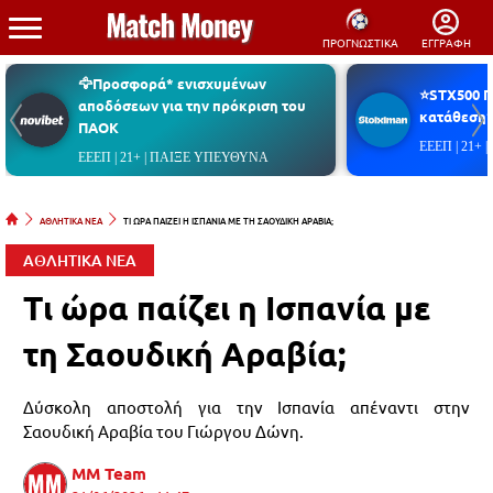
ΠΡΟΓΝΩΣΤΙΚΑ
ΕΓΓΡΑΦΗ
🦅Προσφορά* ενισχυμένων
⭐STX500 
αποδόσεων για την πρόκριση του
κατάθεση*
ΠΑΟΚ
ΕΕΕΠ | 21+
ΕΕΕΠ | 21+ | ΠΑΙΞΕ ΥΠΕΥΘΥΝΑ
ΑΘΛΗΤΙΚΑ ΝΕΑ
ΤΙ ΩΡΑ ΠΑΙΖΕΙ Η ΙΣΠΑΝΙΑ ΜΕ ΤΗ ΣΑΟΥΔΙΚΗ ΑΡΑΒΙΑ;
ΑΘΛΗΤΙΚΑ ΝΕΑ
Τι ώρα παίζει η Ισπανία με
τη Σαουδική Αραβία;
Δύσκολη αποστολή για την Ισπανία απέναντι στην
Σαουδική Αραβία του Γιώργου Δώνη.
MM Team