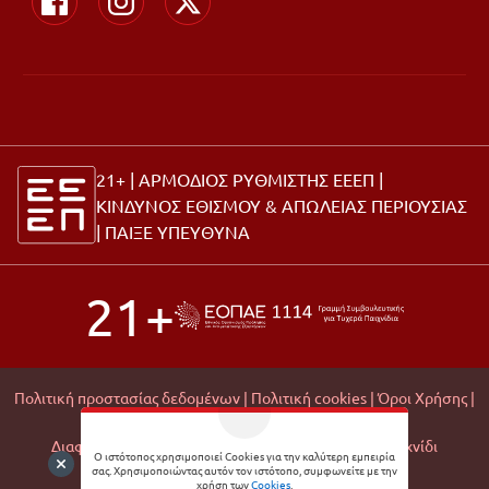
21+ | ΑΡΜΟΔΙΟΣ ΡΥΘΜΙΣΤΗΣ ΕΕΕΠ |
ΚΙΝΔΥΝΟΣ ΕΘΙΣΜΟΥ & ΑΠΩΛΕΙΑΣ ΠΕΡΙΟΥΣΙΑΣ
|
ΠΑΙΞΕ ΥΠΕΥΘΥΝΑ
21+
Πολιτική προστασίας δεδομένων |
Πολιτική cookies |
Όροι Χρήσης |
Σχετικά με εμάς |
Editorial Policy |
Διαφάνεια Εμπορικών Συνεργασιών |
Υπεύθυνο Παιχνίδι
Ο ιστότοπος χρησιμοποιεί Cookies για την καλύτερη εμπειρία
σας. Χρησιμοποιώντας αυτόν τον ιστότοπο, συμφωνείτε με την
© 2026 Matchmoney
χρήση των
Cookies
.