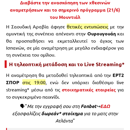
Διαβάστε την ανασκόπηση των χθεσινών
αναμετρήσεων και το σημερινό πρόγραμμα (21/6)
του Μουντιάλ
Η Σαουδική Αραβία άφησε
θετικές εντυπώσεις
με την
αμυντική της συνέπεια απέναντι στην
Ουρουγουάη
και
θα προσπαθήσει να εκμεταλλευτεί το άγχος των
Ισπανών, σε μία αναμέτρηση με μεγάλο ενδιαφέρον για
τη συνέχεια του ομίλου.
Η τηλεοπτική μετάδοση και το Live Streaming*
Η αναμέτρηση θα μεταδοθεί τηλεοπτικά από την
ΕΡΤ2
ΣΠΟΡ
στις 19:00
, ενώ δεν υπάρχει διαθέσιμο live
streaming* μέσω από τις
στοιχηματικές εταιρείες
για
το συγκεκριμένο παιχνίδι.
🗣"
Με την εγγραφή σου στη
Fonbet
↪️
ΕΔΩ
εξασφαλίζεις
δωρεάν* στοίχημα
για το ματς στην
Ατλάντα
"