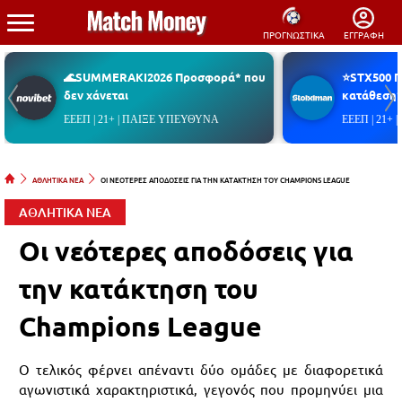
ΠΡΟΓΝΩΣΤΙΚΑ
ΕΓΓΡΑΦΗ
🌊SUMMERAKI2026 Προσφορά* που
⭐STX500 
δεν χάνεται
κατάθεση*
ΕΕΕΠ | 21+ | ΠΑΙΞΕ ΥΠΕΥΘΥΝΑ
ΕΕΕΠ | 21+
ΑΘΛΗΤΙΚΑ ΝΕΑ
ΟΙ ΝΕΟΤΕΡΕΣ ΑΠΟΔΟΣΕΙΣ ΓΙΑ ΤΗΝ ΚΑΤΑΚΤΗΣΗ ΤΟΥ CHAMPIONS LEAGUE
ΑΘΛΗΤΙΚΑ ΝΕΑ
Οι νεότερες αποδόσεις για
την κατάκτηση του
Champions League
Ο τελικός φέρνει απέναντι δύο ομάδες με διαφορετικά
αγωνιστικά χαρακτηριστικά, γεγονός που προμηνύει μια