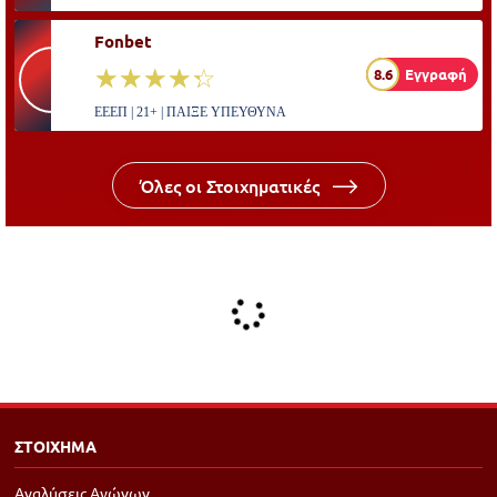
Fonbet
☆☆☆☆☆
★★★★★
8.6
Εγγραφή
ΕΕΕΠ | 21+ | ΠΑΙΞΕ ΥΠΕΥΘΥΝΑ
Όλες οι Στοιχηματικές
ΣΤΟΙΧΗΜΑ
Αναλύσεις Αγώνων