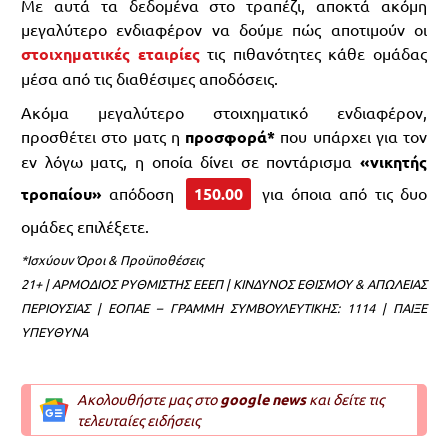
Με αυτά τα δεδομένα στο τραπέζι, αποκτά ακόμη
μεγαλύτερο ενδιαφέρον να δούμε πώς αποτιμούν οι
στοιχηματικές εταιρίες
τις πιθανότητες κάθε ομάδας
μέσα από τις διαθέσιμες αποδόσεις.
Ακόμα μεγαλύτερο στοιχηματικό ενδιαφέρον,
προσθέτει στο ματς η
προσφορά*
που υπάρχει για τον
εν λόγω ματς, η οποία δίνει σε ποντάρισμα
«νικητής
τροπαίου»
απόδοση
150.00
για όποια από τις δυο
ομάδες επιλέξετε.
*Ισχύουν Όροι & Προϋποθέσεις
21+ | ΑΡΜΟΔΙΟΣ ΡΥΘΜΙΣΤΗΣ ΕΕΕΠ | ΚΙΝΔΥΝΟΣ ΕΘΙΣΜΟΥ & ΑΠΩΛΕΙΑΣ
ΠΕΡΙΟΥΣΙΑΣ | ΕΟΠΑΕ – ΓΡΑΜΜΗ ΣΥΜΒΟΥΛΕΥΤΙΚΗΣ: 1114 | ΠΑΙΞΕ
ΥΠΕΥΘΥΝΑ
Ακολουθήστε μας στο
google news
και δείτε τις
τελευταίες ειδήσεις