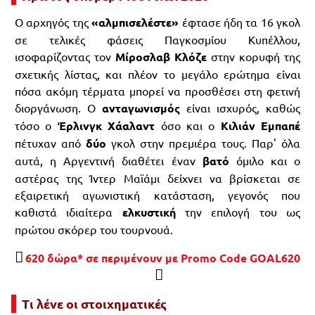
Ο αρχηγός της
«αλμπισελέστε»
έφτασε ήδη τα 16 γκολ
σε τελικές φάσεις Παγκοσμίου Κυπέλλου,
ισοφαρίζοντας τον
Μίροσλαβ Κλόζε
στην κορυφή της
σχετικής λίστας, και πλέον το μεγάλο ερώτημα είναι
πόσα ακόμη τέρματα μπορεί να προσθέσει στη φετινή
διοργάνωση. Ο
ανταγωνισμός
είναι ισχυρός, καθώς
τόσο ο
Έρλινγκ Χάαλαντ
όσο και ο
Κιλιάν Εμπαπέ
πέτυχαν από
δύο
γκολ στην πρεμιέρα τους. Παρ' όλα
αυτά, η Αργεντινή διαθέτει έναν
βατό
όμιλο και ο
αστέρας της Ίντερ Μαϊάμι δείχνει να βρίσκεται σε
εξαιρετική αγωνιστική κατάσταση, γεγονός που
καθιστά ιδιαίτερα
ελκυστική
την επιλογή του ως
πρώτου σκόρερ του τουρνουά.
620 δώρα* σε περιμένουν με Promo Code GOAL620
Τι λένε οι στοιχηματικές