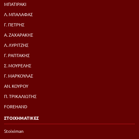
ΜΠΑΤΙΡΑΚΙ
Λ. ΜΠΑΛΑΦΑΣ
Γ. ΠΕΤΡΗΣ
Α. ΖΑΧΑΡΑΚΗΣ
Λ. ΛΥΡΙΤΖΗΣ
Γ. ΡΑΠΤΑΚΗΣ
Σ. ΜΟΥΡΕΛΗΣ
Γ. ΜΑΡΚΟΥΛΑΣ
ΑΝ. ΚΟΥΡΟΥ
Π. ΤΡΙΚΑΛΙΩΤΗΣ
FOREHAND
ΣΤΟΙΧΗΜΑΤΙΚΕΣ
Stoiximan