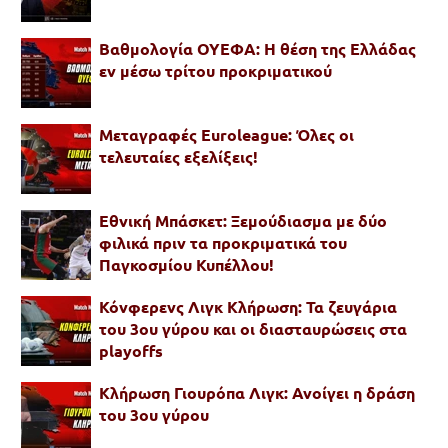
Βαθμολογία ΟΥΕΦΑ: Η θέση της Ελλάδας
εν μέσω τρίτου προκριματικού
Μεταγραφές Euroleague: Όλες οι
τελευταίες εξελίξεις!
Εθνική Μπάσκετ: Ξεμούδιασμα με δύο
φιλικά πριν τα προκριματικά του
Παγκοσμίου Κυπέλλου!
Κόνφερενς Λιγκ Κλήρωση: Τα ζευγάρια
του 3ου γύρου και οι διασταυρώσεις στα
playoffs
Κλήρωση Γιουρόπα Λιγκ: Ανοίγει η δράση
του 3ου γύρου