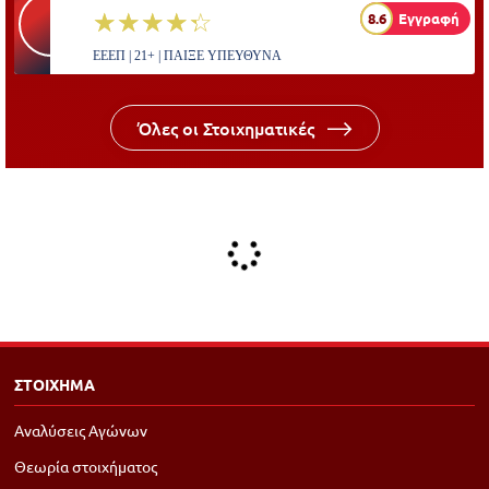
☆☆☆☆☆
★★★★★
8.6
Εγγραφή
ΕΕΕΠ | 21+ | ΠΑΙΞΕ ΥΠΕΥΘΥΝΑ
Όλες οι Στοιχηματικές
ΣΤΟΙΧΗΜΑ
Αναλύσεις Αγώνων
Θεωρία στοιχήματος