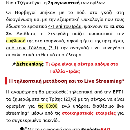
Νιου Τζέρσεϊ για τη
2η αγωνιστική
των ομίλων.
Οι Νορβηγοί μπήκαν με το πόδι στο γκάζι στη
διοργάνωση και με την εξαιρετική ψυχολογία που τους
έδωσε το εμφατικό
4-1 επί του Ιράκ
, ψάχνουν το «
2 στα
2
». Αντίθετα, η Σενεγάλη παίζει ουσιαστικά την
επιβίωσή
της στο τουρνουά, αφού η
ήττα της πρεμιέρας
από τους Γάλλους (3-1)
την αναγκάζει να κυνηγήσει
αποκλειστικά το θετικό αποτέλεσμα.
📌
Δείτε επίσης
:
Τι ώρα είναι η σέντρα απόψε στο
Γαλλία - Ιράκ;
Η τηλεοπτική μετάδοση και το Live Streaming*
Η αναμέτρηση θα μεταδοθεί τηλεοπτικά από την
ΕΡΤ1
τα ξημερώματα της Τρίτης (23/6) με τη σέντρα να είναι
ορισμένη για
τις 03:00
, ενώ υπάρχει διαθέσιμο live
streaming* μέσω από τις
στοιχηματικές εταιρείες
για
το συγκεκριμένο παιχνίδι.
🗣"
Με την εγγραφή σου στη
Fonbet
↪️
ΕΔΩ