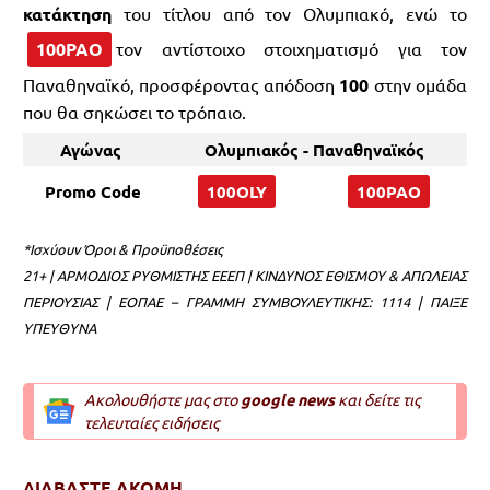
κατάκτηση
του τίτλου από τον Ολυμπιακό, ενώ το
100PAO
τον αντίστοιχο στοιχηματισμό για τον
Παναθηναϊκό, προσφέροντας απόδοση
100
στην ομάδα
που θα σηκώσει το τρόπαιο.
Αγώνας
Ολυμπιακός - Παναθηναϊκός
Promo Code
100OLY
100PAO
*Ισχύουν Όροι & Προϋποθέσεις
21+ | ΑΡΜΟΔΙΟΣ ΡΥΘΜΙΣΤΗΣ ΕΕΕΠ | ΚΙΝΔΥΝΟΣ ΕΘΙΣΜΟΥ & ΑΠΩΛΕΙΑΣ
ΠΕΡΙΟΥΣΙΑΣ | ΕΟΠΑΕ – ΓΡΑΜΜΗ ΣΥΜΒΟΥΛΕΥΤΙΚΗΣ: 1114 | ΠΑΙΞΕ
ΥΠΕΥΘΥΝΑ
Ακολουθήστε μας στο
google news
και δείτε τις
τελευταίες ειδήσεις
ΔΙΑΒΑΣΤΕ ΑΚΟΜΗ