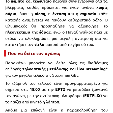
Το
πέμπτο
και
τελευταίο
παιχνίδι συγκεντρώνει όλα τα
βλέμματα, καθώς πρόκειται για έναν αγώνα
χωρίς
αύριο
, όπου η
πίεση
, η
ένταση
και η
σημασία
κάθε
κατοχής αναμένεται να παίξουν καθοριστικό ρόλο. Ο
Ολυμπιακός θα προσπαθήσει να αξιοποιήσει το
πλεονέκτημα
της
έδρας
, ενώ ο Παναθηναϊκός πάει με
στόχο να ολοκληρώσει μια μεγάλη ανατροπή και να
κατακτήσει τον
τίτλο
μακριά από το γήπεδό του.
Που να δείτε τον αγώνα;
Παρακάτω μπορείτε να δείτε όλες τις διαθέσιμες
επιλογές
τηλεοπτικής μετάδοσης
και
live streaming*
για τον μεγάλο τελικό της Stoiximan GBL.
Το τζάμπολ του τελικού είναι προγραμματισμένο για
σήμερα στις
18:00
με την
ΕΡΤ2
να μεταδίδει ζωντανά
τον αγώνα, με την αντίστοιχη πλατφόρμα (
ERTFLIX
) να
το παίζει από κινητό ή λάπτοπ.
Ακόμα μια επιλογή είναι η παρακολούθηση του