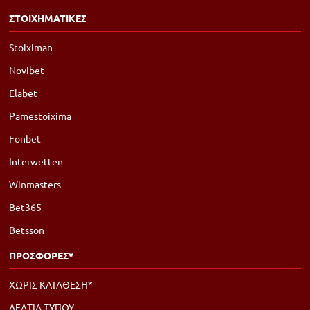
ΣΤΟΙΧΗΜΑΤΙΚΕΣ
Stoiximan
Novibet
Elabet
Pamestoixima
Fonbet
Interwetten
Winmasters
Bet365
Betsson
ΠΡΟΣΦΟΡΕΣ*
ΧΩΡΙΣ ΚΑΤΑΘΕΣΗ*
ΔΕΛΤΙΑ ΤΥΠΟΥ