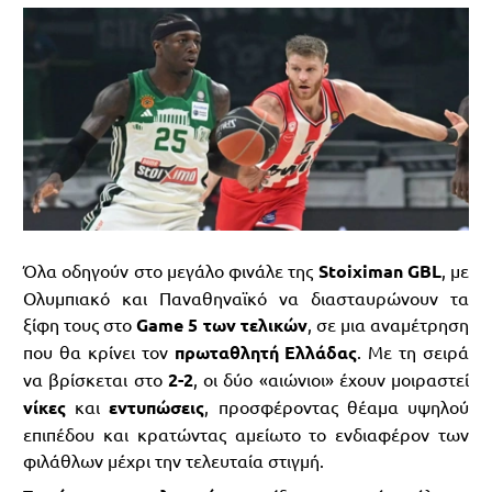
Όλα οδηγούν στο μεγάλο φινάλε της
Stoiximan GBL
, με
Ολυμπιακό και Παναθηναϊκό να διασταυρώνουν τα
ξίφη τους στο
Game 5 των τελικών
, σε μια αναμέτρηση
που θα κρίνει τον
πρωταθλητή Ελλάδας
. Με τη σειρά
να βρίσκεται στο
2-2
, οι δύο «αιώνιοι» έχουν μοιραστεί
νίκες
και
εντυπώσεις
, προσφέροντας θέαμα υψηλού
επιπέδου και κρατώντας αμείωτο το ενδιαφέρον των
φιλάθλων μέχρι την τελευταία στιγμή.