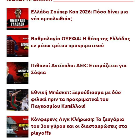
Ελλάδα Σούπερ Καπ 2026: Πόσο δίνει μια
νέα «μπαλωθιά»;
Βαθμολογία ΟΥΕΦΑ: Η θέση της Ελλάδας
εν μέσω τρίτου προκριματικού
Πιθανοί Αντίπαλοι ΑΕΚ: Ετοιμάζεται για
Σόφια
Εθνική Μπάσκετ: Ξεμούδιασμα με δύο
φιλικά πριν τα προκριματικά του
Παγκοσμίου Κυπέλλου!
Κόνφερενς Λιγκ Κλήρωση: Τα ζευγάρια
του 3ου γύρου και οι διασταυρώσεις στα
playoffs