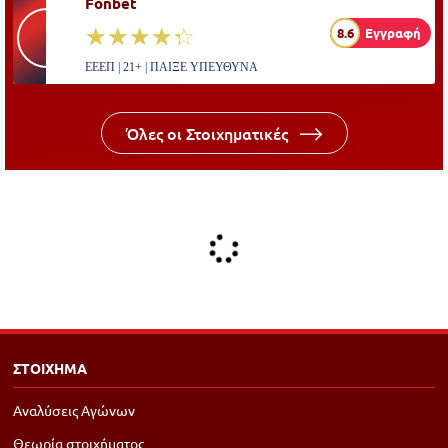
Fonbet
☆☆☆☆☆
★★★★★
8.6
Εγγραφή
ΕΕΕΠ | 21+ | ΠΑΙΞΕ ΥΠΕΥΘΥΝΑ
Όλες οι Στοιχηματικές
ΣΤΟΙΧΗΜΑ
Αναλύσεις Αγώνων
Θεωρία στοιχήματος