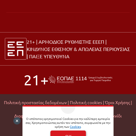
21+ | ΑΡΜΟΔΙΟΣ ΡΥΘΜΙΣΤΗΣ ΕΕΕΠ |
ΚΙΝΔΥΝΟΣ ΕΘΙΣΜΟΥ & ΑΠΩΛΕΙΑΣ ΠΕΡΙΟΥΣΙΑΣ
|
ΠΑΙΞΕ ΥΠΕΥΘΥΝΑ
21+
Πολιτική προστασίας δεδομένων |
Πολιτική cookies |
Όροι Χρήσης |
Σχετικά με εμάς |
Editorial Policy |
Διαφάνεια Εμπορικών Συνεργασιών |
Υπεύθυνο Παιχνίδι
Ο ιστότοπος χρησιμοποιεί Cookies για την καλύτερη εμπειρία
σας. Χρησιμοποιώντας αυτόν τον ιστότοπο, συμφωνείτε με την
© 2026 Matchmoney
χρήση των
Cookies
.
Developed by
Digital Winners