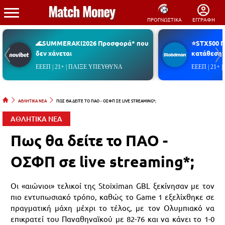
ΠΡΟΓΝΩΣΤΙΚΑ
ΕΓΓΡΑΦΗ
🌊SUMMERAKI2026 Προσφορά* που
⭐STX500 
δεν χάνεται
κατάθεση*
ΕΕΕΠ | 21+ | ΠΑΙΞΕ ΥΠΕΥΘΥΝΑ
ΕΕΕΠ | 21+
ΑΘΛΗΤΙΚΑ ΝΕΑ
ΠΩΣ ΘΑ ΔΕΙΤΕ ΤΟ ΠΑΟ - ΟΣΦΠ ΣΕ LIVE STREAMING*;
ΑΘΛΗΤΙΚΑ ΝΕΑ
Πως θα δείτε το ΠΑΟ -
ΟΣΦΠ σε live streaming*;
Οι «αιώνιοι» τελικοί της Stoiximan GBL ξεκίνησαν με τον
πιο εντυπωσιακό τρόπο, καθώς το Game 1 εξελίχθηκε σε
πραγματική μάχη μέχρι το τέλος, με τον Ολυμπιακό να
επικρατεί του Παναθηναϊκού με 82-76 και να κάνει το 1-0