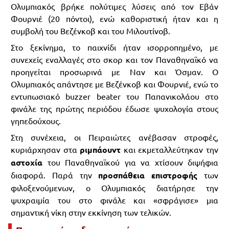
Ολυμπιακός βρήκε πολύτιμες λύσεις από τον Εβάν
Φουρνιέ (20 πόντοι), ενώ καθοριστική ήταν και η
συμβολή του Βεζένκοβ και του Μιλουτίνοβ.
Στο ξεκίνημα, το παιχνίδι ήταν ισορροπημένο, με
συνεχείς εναλλαγές στο σκορ και τον Παναθηναϊκό να
προηγείται προσωρινά με Ναν και Όσμαν. Ο
Ολυμπιακός απάντησε με Βεζένκοβ και Φουρνιέ, ενώ το
εντυπωσιακό buzzer beater του Παπανικολάου στο
φινάλε της πρώτης περιόδου έδωσε ψυχολογία στους
γηπεδούχους.
Στη συνέχεια, οι Πειραιώτες ανέβασαν στροφές,
κυριάρχησαν στα
ριμπάουντ
και εκμεταλλεύτηκαν την
αστοχία
του Παναθηναϊκού για να χτίσουν διψήφια
διαφορά. Παρά την
προσπάθεια επιστροφής
των
φιλοξενούμενων, ο Ολυμπιακός διατήρησε την
ψυχραιμία του στο φινάλε και «σφράγισε» μια
σημαντική νίκη στην εκκίνηση των τελικών.