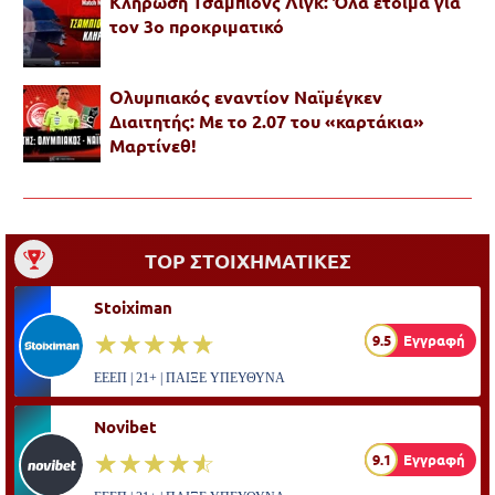
Κλήρωση Τσάμπιονς Λιγκ: Όλα έτοιμα για
τον 3ο προκριματικό
Ολυμπιακός εναντίον Ναϊμέγκεν
Διαιτητής: Με το 2.07 του «καρτάκια»
Μαρτίνεθ!
TOP ΣΤΟΙΧΗΜΑΤΙΚΕΣ
Stoiximan
☆☆☆☆☆
★★★★★
9.5
Εγγραφή
ΕΕΕΠ | 21+ | ΠΑΙΞΕ ΥΠΕΥΘΥΝΑ
Novibet
☆☆☆☆☆
★★★★★
9.1
Εγγραφή