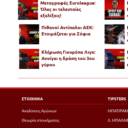
Μεταγραφές Euroleague:
Όλες οι τελευταίες
εξελίξεις!
Πιθανοί Αντίπαλοι ΑΕΚ:
Ετοιμάζεται για Σόφια
Κλήρωση Γιουρόπα Λιγκ:
Ανοίγει η δράση του 3ου
γύρου
ΣΤΟΙΧΗΜΑ
TIPSTERS
Αναλύσεις Αγώνων
ΜΠΑΤΙΡΑΚ
Θεωρία στοιχήματος
Λ. ΜΠΑΛΑ