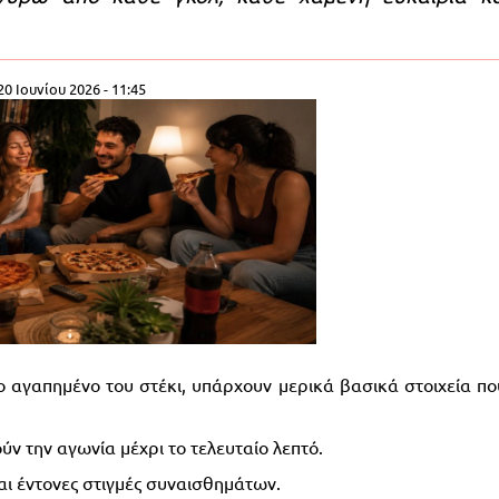
20 Ιουνίου 2026 - 11:45
 το αγαπημένο του στέκι, υπάρχουν μερικά βασικά στοιχεία π
ν την αγωνία μέχρι το τελευταίο λεπτό.
αι έντονες στιγμές συναισθημάτων.