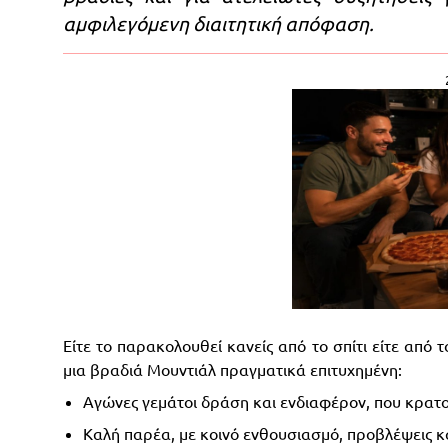
αμφιλεγόμενη διαιτητική απόφαση.
Είτε το παρακολουθεί κανείς από το σπίτι είτε από
μια βραδιά Μουντιάλ πραγματικά επιτυχημένη:
Αγώνες γεμάτοι δράση και ενδιαφέρον, που κρατού
Καλή παρέα, με κοινό ενθουσιασμό, προβλέψεις κ