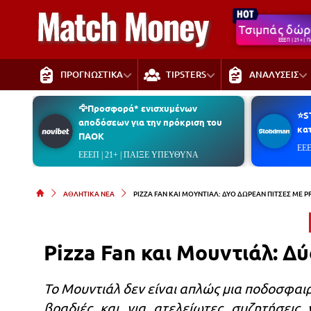
Τσιμπάς δώρα
ΕΕΕΠ | 21+ |
ΠΡΟΓΝΩΣΤΙΚΑ
TIPSTERS
ΑΝΑΛΥΣΕΙΣ
🦅Προσφορά* ενισχυμένων
⭐S
αποδόσεων για την πρόκριση του
κα
ΠΑΟΚ
ΕΕΕ
ΕΕΕΠ | 21+ | ΠΑΙΞΕ ΥΠΕΥΘΥΝΑ
ΑΘΛΗΤΙΚΑ ΝΕΑ
PIZZA FAN ΚΑΙ ΜΟΥΝΤΙΑΛ: ΔΥΟ ΔΩΡΕΑΝ ΠΙΤΣΕΣ ΜΕ 
Pizza Fan και Μουντιάλ: Δ
Το Μουντιάλ δεν είναι απλώς μια ποδοσφαιρι
βραδιές και για ατελείωτες συζητήσεις