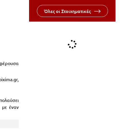
Όλες οι Στοιχηματικές
ιαφέρουσα
ixima.gr,
πολαύσει
 με έναν