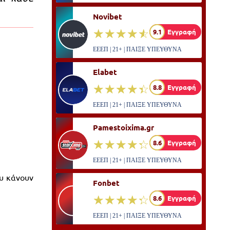
Novibet
☆☆☆☆☆
★★★★★
9.1
Εγγραφή
ΕΕΕΠ | 21+ | ΠΑΙΞΕ ΥΠΕΥΘΥΝΑ
Elabet
☆☆☆☆☆
★★★★★
8.8
Εγγραφή
ΕΕΕΠ | 21+ | ΠΑΙΞΕ ΥΠΕΥΘΥΝΑ
Pamestoixima.gr
☆☆☆☆☆
★★★★★
8.6
Εγγραφή
ΕΕΕΠ | 21+ | ΠΑΙΞΕ ΥΠΕΥΘΥΝΑ
ου κάνουν
Fonbet
☆☆☆☆☆
★★★★★
8.6
Εγγραφή
ΕΕΕΠ | 21+ | ΠΑΙΞΕ ΥΠΕΥΘΥΝΑ