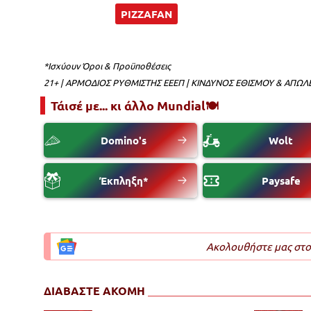
PIZZAFAN
*Ισχύουν Όροι & Προϋποθέσεις
21+ | ΑΡΜΟΔΙΟΣ ΡΥΘΜΙΣΤΗΣ ΕΕΕΠ | ΚΙΝΔΥΝΟΣ ΕΘΙΣΜΟΥ & ΑΠΩΛΕ
Τάισέ με... κι άλλο Mundial🍽️
Domino's
Wolt
Έκπληξη*
Paysafe
Ακολουθήστε μας στ
ΔΙΑΒΑΣΤΕ ΑΚΟΜΗ