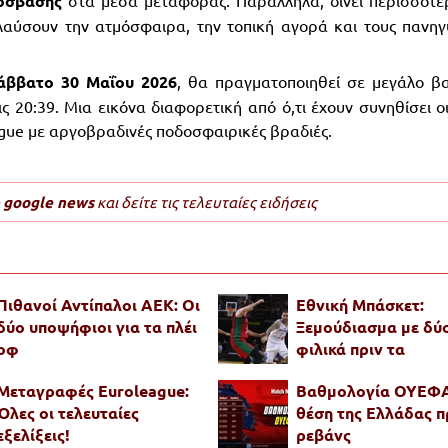
όσβασης
στα μέσα μεταφοράς. Παράλληλα, δίνει περισσότε
λαύσουν την ατμόσφαιρα, την τοπική αγορά και τους πανηγ
άββατο 30 Μαΐου 2026
, θα πραγματοποιηθεί σε μεγάλο β
 20:39. Μια εικόνα διαφορετική από ό,τι έχουν συνηθίσει ο
eague με αργοβραδινές ποδοσφαιρικές βραδιές.
ο
google news
και δείτε τις τελευταίες ειδήσεις
Πιθανοί Αντίπαλοι ΑΕΚ: Οι
Εθνική Μπάσκετ:
δύο υποψήφιοι για τα πλέι
Ξεμούδιασμα με δύ
οφ
φιλικά πριν τα
προκριματικά του
Μεταγραφές Euroleague:
Βαθμολογία ΟΥΕΦΑ
Παγκοσμίου Κυπέλλ
Όλες οι τελευταίες
θέση της Ελλάδας πρ
εξελίξεις!
ρεβάνς