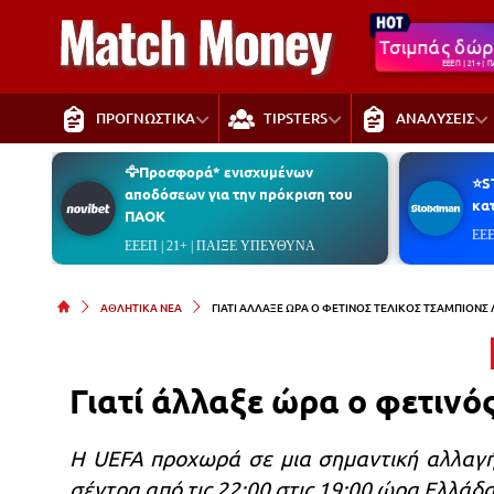
Τσιμπάς δώρα
ΕΕΕΠ | 21+ |
ΠΡΟΓΝΩΣΤΙΚΑ
TIPSTERS
ΑΝΑΛΥΣΕΙΣ
🦅Προσφορά* ενισχυμένων
⭐S
αποδόσεων για την πρόκριση του
κα
ΠΑΟΚ
ΕΕΕ
ΕΕΕΠ | 21+ | ΠΑΙΞΕ ΥΠΕΥΘΥΝΑ
ΑΘΛΗΤΙΚΑ ΝΕΑ
ΓΙΑΤΙ ΑΛΛΑΞΕ ΩΡΑ Ο ΦΕΤΙΝΟΣ ΤΕΛΙΚΟΣ ΤΣΑΜΠΙΟΝΣ Λ
Γιατί άλλαξε ώρα ο φετινός
Η UEFA προχωρά σε μια σημαντική αλλαγή 
σέντρα από τις 22:00 στις 19:00 ώρα Ελλάδ