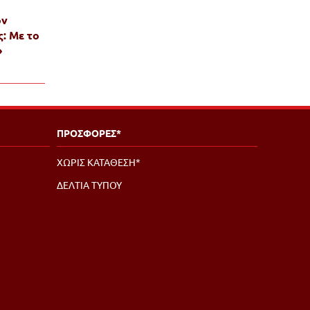
ον
ς: Με το
»
ΠΡΟΣΦΟΡΕΣ*
ΧΩΡΙΣ ΚΑΤΑΘΕΣΗ*
ΔΕΛΤΙΑ ΤΥΠΟΥ