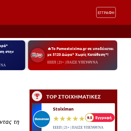
ΕΓΓΡΑΦΗ
ορά*
🔥Το Pamestoixima.gr σε υποδέχεται
ση στην
με 5120 Δώρα* Χωρίς Κατάθεση*!
ΕΕΕΠ | 21+ | ΠΑΙΞΕ ΥΠΕΥΘΥΝΑ
ΘΥΝΑ
TOP ΣΤΟΙΧΗΜΑΤΙΚΕΣ
Stoiximan
☆☆☆☆☆
★★★★★
9.5
Εγγραφή
ντας τη
ΕΕΕΠ | 21+ | ΠΑΙΞΕ ΥΠΕΥΘΥΝΑ