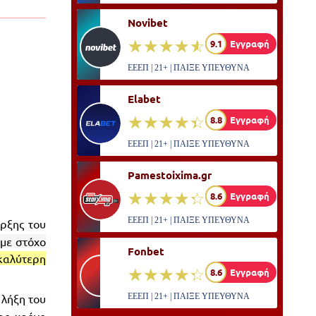
Novibet
☆☆☆☆☆
★★★★★
9.1
Εγγραφή
ΕΕΕΠ | 21+ | ΠΑΙΞΕ ΥΠΕΥΘΥΝΑ
Elabet
☆☆☆☆☆
★★★★★
8.8
Εγγραφή
ΕΕΕΠ | 21+ | ΠΑΙΞΕ ΥΠΕΥΘΥΝΑ
Pamestoixima.gr
☆☆☆☆☆
★★★★★
8.6
Εγγραφή
ΕΕΕΠ | 21+ | ΠΑΙΞΕ ΥΠΕΥΘΥΝΑ
ρξης του
με στόχο
Fonbet
καλύτερη
☆☆☆☆☆
★★★★★
8.6
Εγγραφή
 λήξη του
ΕΕΕΠ | 21+ | ΠΑΙΞΕ ΥΠΕΥΘΥΝΑ