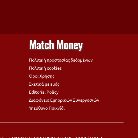
Πολιτική προστασίας δεδομένων
Πολιτική cookies
Όροι Χρήσης
Σχετικά με εμάς
Editorial Policy
Διαφάνεια Εμπορικών Συνεργασιών
Υπεύθυνο Παιχνίδι
Ε – ΓΡΑΜΜΗ ΣΥΜΒΟΥΛΕΥΤΙΚΗΣ: 1114 |
ΠΑΙΞΕ