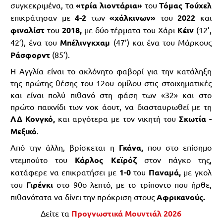
συγκεκριμένα, τα
«τρία λιοντάρια»
του
Τόμας Τούχελ
επικράτησαν με
4-2
των
«χάλκινων»
του
2022
και
φιναλίστ
του
2018,
με δύο τέρματα του Χάρι
Κέιν
(12’,
42’), ένα του
Μπέλινγκχαμ
(47’) και ένα του Μάρκους
Ράσφορντ
(85’).
Η Αγγλία είναι το ακλόνητο φαβορί για την κατάληξη
της πρώτης θέσης του 12ου ομίλου στις στοιχηματικές
και είναι πολύ πιθανό στη φάση των «32» και στο
πρώτο παιχνίδι των νοκ άουτ, να διασταυρωθεί με τη
ΛΔ Κονγκό,
και αργότερα με τον νικητή του
Σκωτία -
Μεξικό
.
Από την άλλη, βρίσκεται η
Γκάνα,
που στο επίσημο
ντεμπούτο του
Κάρλος Κεϊρόζ
στον πάγκο της,
κατάφερε να επικρατήσει με
1-0
του
Παναμά,
με γκολ
του
Γιρένκι
στο 90ο λεπτό, με το τρίποντο που ήρθε,
πιθανότατα να δίνει την πρόκριση στους
Αφρικανούς.
Δείτε τα
Προγνωστικά Μουντιάλ 2026