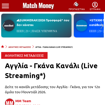
ΠΡΟΓΝΩΣΤΙΚΑ
ΕΓΓΡΑΦΗ
🌊SUMMERAKI2026 Προσφορά* που
⭐STX500 
δεν χάνεται
κατάθεση*
ΕΕΕΠ | 21+ | ΠΑΙΞΕ ΥΠΕΥΘΥΝΑ
ΕΕΕΠ | 21+
ΑΘΛΗΤΙΚΕΣ ΜΕΤΑΔΟΣΕΙΣ
ΑΓΓΛΙΑ - ΓΚΑΝΑ ΚΑΝΑΛΙ (LIVE STREAMING*)
ΑΘΛΗΤΙΚΕΣ ΜΕΤΑΔΟΣΕΙΣ
Αγγλία - Γκάνα Κανάλι (Live
Streaming*)
Δείτε το κανάλι μετάδοσης του Αγγλία - Γκάνα, για τον 12ο
όμιλο του Μουντιάλ 2026.
MM Team