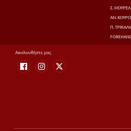
Σ. ΜΟΥΡΕ
ΑΝ. ΚΟΥΡΟ
Π. ΤΡΙΚΑΛ
FOREHAN
Ακολουθήστε μας