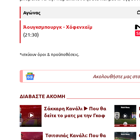
Αγώνας

Άουγκσμπουργκ - Χόφενχαϊμ
(21:30)
*ισχύουν όροι & προϋποθέσεις.
Ακολουθήστε μας στ
ΔΙΑΒΑΣΤΕ ΑΚΟΜΗ
Σάκκαρη Κανάλι ▶️ Που θα
δείτε το ματς με την Γκοφ
Τσιτσιπάς Κανάλι: Που θα