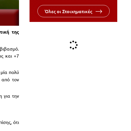
Όλες οι Στοιχηματικές
τική της
οβιβασμό.
ις και +7
μία πολύ
 από τον
η για την
πίσης, ότι