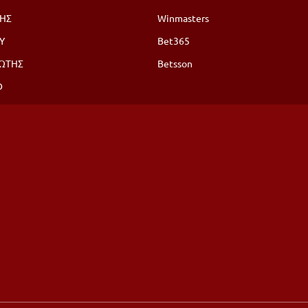
ΛΗΣ
Winmasters
Υ
Bet365
ΙΩΤΗΣ
Betsson
D