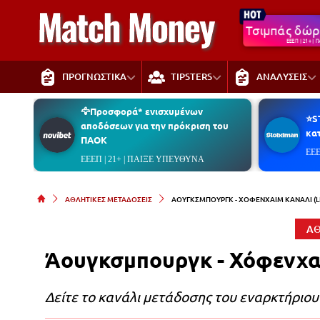
Τσιμπάς δώρα
ΕΕΕΠ | 21+ |
ΠΡΟΓΝΩΣΤΙΚΑ
TIPSTERS
ΑΝΑΛΥΣΕΙΣ
🦅Προσφορά* ενισχυμένων
⭐S
αποδόσεων για την πρόκριση του
κα
ΠΑΟΚ
ΕΕΕ
ΕΕΕΠ | 21+ | ΠΑΙΞΕ ΥΠΕΥΘΥΝΑ
ΑΘΛΗΤΙΚΕΣ ΜΕΤΑΔΟΣΕΙΣ
ΑΟΥΓΚΣΜΠΟΥΡΓΚ - ΧΟΦΕΝΧΑΙΜ ΚΑΝΑΛΙ (L
ΑΘ
Άουγκσμπουργκ - Χόφενχαϊ
Δείτε το κανάλι μετάδοσης του εναρκτήριου