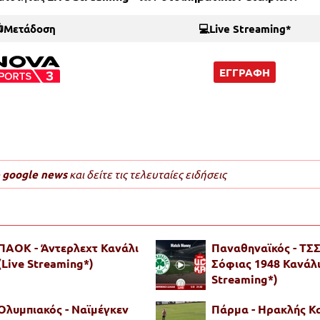
Μετάδοση
💻Live Streaming*
ΕΓΓΡΑΦΗ
ο
google news
και δείτε τις τελευταίες ειδήσεις
ΠΑΟΚ - Άντερλεχτ Κανάλι
Παναθηναϊκός - ΤΣ
(Live Streaming*)
Σόφιας 1948 Κανάλι
Streaming*)
Ολυμπιακός - Ναϊμέγκεν
Πάρμα - Ηρακλής Κ