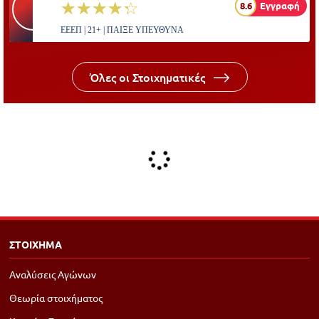
☆☆☆☆☆
★★★★★
8.6
Εγγραφή
ΕΕΕΠ | 21+ | ΠΑΙΞΕ ΥΠΕΥΘΥΝΑ
Όλες οι Στοιχηματικές
ΣΤΟΙΧΗΜΑ
Αναλύσεις Αγώνων
Θεωρία στοιχήματος