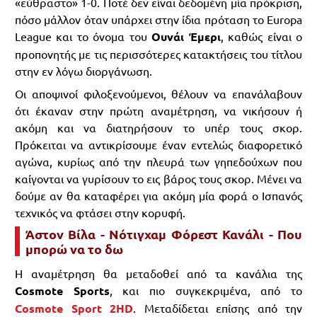
«εύθραστο» 1-0. Ποτέ δεν είναι δεδομένη μία πρόκριση,
πόσο μάλλον όταν υπάρχει στην ίδια πρόταση το Europa
League και το όνομα του
Ουνάι Έμερι
, καθώς είναι ο
προπονητής με τις περισσότερες κατακτήσεις του τίτλου
στην εν λόγω διοργάνωση.
Οι αποψινοί φιλοξενούμενοι, θέλουν να επανάλαβουν
ότι έκαναν στην πρώτη αναμέτρηση, να νικήσουν ή
ακόμη και να διατηρήσουν το υπέρ τους σκορ.
Πρόκειται να αντικρίσουμε έναν εντελώς διαφορετικό
αγώνα, κυρίως από την πλευρά των γηπεδούχων που
καίγονται να γυρίσουν το εις βάρος τους σκορ. Μένει να
δούμε αν θα καταφέρει για ακόμη μία φορά ο Ισπανός
τεχνικός να φτάσει στην κορυφή.
Άστον Βίλα - Νότιγχαμ Φόρεστ Κανάλι - Που
μπορώ να το δω
Η αναμέτρηση θα μεταδοθεί από τα κανάλια της
Cosmote Sports
, και πιο συγκεκριμένα, από το
Cosmote Sport 2HD
. Μεταδίδεται επίσης από την