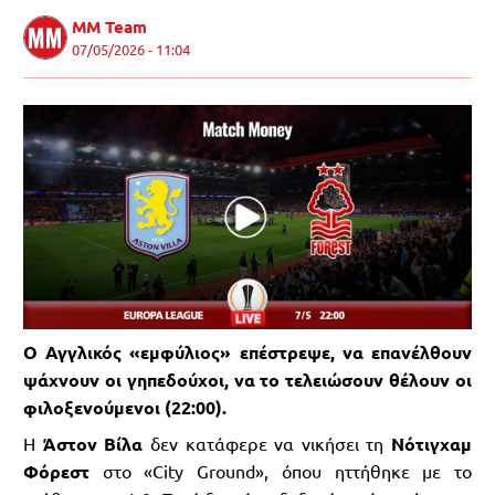
MM Team
07/05/2026 - 11:04
Ο Αγγλικός «εμφύλιος» επέστρεψε, να επανέλθουν
ψάχνουν οι γηπεδούχοι, να το τελειώσουν θέλουν οι
φιλοξενούμενοι (22:00).
Η
Άστον Βίλα
δεν κατάφερε να νικήσει τη
Νότιγχαμ
Φόρεστ
στο «City Ground», όπου ηττήθηκε με το