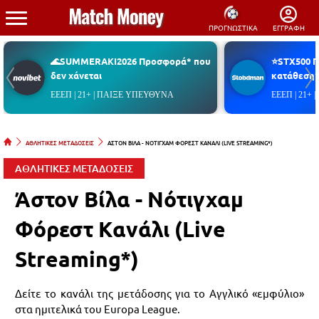
ΠΡΟΓΝΩΣΤΙΚΑ
ΕΓΓΡΑΦΗ
🌊SUMMERAKI2026 Προσφορά* που
⭐STX500 
δεν χάνεται
κατάθεση*
ΕΕΕΠ | 21+ | ΠΑΙΞΕ ΥΠΕΥΘΥΝΑ
ΕΕΕΠ | 21+
ΑΘΛΗΤΙΚΕΣ ΜΕΤΑΔΟΣΕΙΣ
ΑΣΤΟΝ ΒΙΛΑ - ΝΟΤΙΓΧΑΜ ΦΟΡΕΣΤ ΚΑΝΑΛΙ (LIVE STREAMING*)
ΑΘΛΗΤΙΚΕΣ ΜΕΤΑΔΟΣΕΙΣ
Άστον Βίλα - Νότιγχαμ
Φόρεστ Κανάλι (Live
Streaming*)
Δείτε το κανάλι της μετάδοσης για το Αγγλικό «εμφύλιο»
στα ημιτελικά του Europa League.