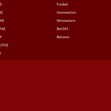
ΗΣ
Fonbet
ΗΣ
Interwetten
ΛΗΣ
Winmasters
ΛΑΣ
Bet365
Υ
Betsson
ΙΩΤΗΣ
D