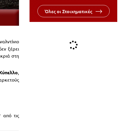
Όλες οι Στοιχηματικές
ναλντίνιο
δεν ξέρει
ακριά στη
Κύπελλο
,
 αρκετούς
*
από τις