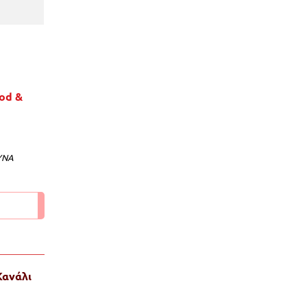
ood &
ΥΝΑ
Κανάλι