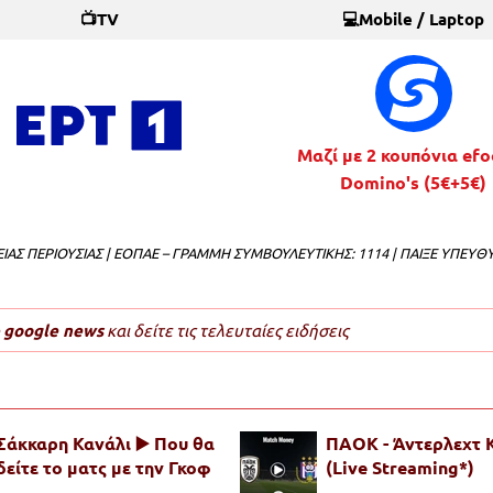
📺TV
💻Mobile / Laptop
Μαζί με 2 κουπόνια ef
Domino's (5€+5€)
ΙΑΣ ΠΕΡΙΟΥΣΙΑΣ | ΕΟΠΑΕ – ΓΡΑΜΜΗ ΣΥΜΒΟΥΛΕΥΤΙΚΗΣ: 1114 | ΠΑΙΞΕ ΥΠΕΥΘ
ο
google news
και δείτε τις τελευταίες ειδήσεις
Σάκκαρη Κανάλι ▶️ Που θα
ΠΑΟΚ - Άντερλεχτ 
δείτε το ματς με την Γκοφ
(Live Streaming*)