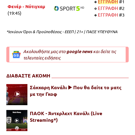
🔸
ΕΓΓΡΑΦΗ
#1
Φενέρ - Νότιγχαμ
🔹
ΕΓΓΡΑΦΗ
#2
(19:45)
🔸
ΕΓΓΡΑΦΗ
#3
*Ισχύουν Όροι & Προϋποθέσεις - ΕΕΕΠ | 21+ | ΠΑΙΞΕ ΥΠΕΥΘΥΝΑ
Ακολουθήστε μας στο
google news
και δείτε τις
τελευταίες ειδήσεις
ΔΙΑΒΑΣΤΕ ΑΚΟΜΗ
Σάκκαρη Κανάλι ▶️ Που θα δείτε το ματς
με την Γκοφ
ΠΑΟΚ - Άντερλεχτ Κανάλι (Live
Streaming*)