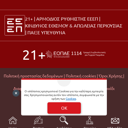
21+ | ΑΡΜΟΔΙΟΣ ΡΥΘΜΙΣΤΗΣ ΕΕΕΠ |
ΚΙΝΔΥΝΟΣ ΕΘΙΣΜΟΥ & ΑΠΩΛΕΙΑΣ ΠΕΡΙΟΥΣΙΑΣ
|
ΠΑΙΞΕ ΥΠΕΥΘΥΝΑ
21+
Πολιτική προστασίας δεδομένων |
Πολιτική cookies |
Όροι Χρήσης |
Σχετικά με εμάς |
Editorial Policy |
Διαφάνεια Εμπορικών Συνεργασιών |
Υπεύθυνο Παιχνίδι
Ο ιστότοπος χρησιμοποιεί Cookies για την καλύτερη εμπειρία
σας. Χρησιμοποιώντας αυτόν τον ιστότοπο, συμφωνείτε με την
© 2026 Matchmoney
χρήση των
Cookies
.
Developed by
Digital Winners
OK