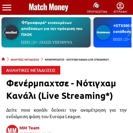
ΠΡΟΓΝΩΣΤΙΚΑ
ΕΓΓΡΑΦΗ
🦅Προσφορά* ενισχυμένων
⭐STX500 
αποδόσεων για την πρόκριση του
κατάθεση*
ΠΑΟΚ
ΕΕΕΠ | 21+
ΕΕΕΠ | 21+ | ΠΑΙΞΕ ΥΠΕΥΘΥΝΑ
ΑΘΛΗΤΙΚΕΣ ΜΕΤΑΔΟΣΕΙΣ
ΦΕΝΕΡΜΠΑΧΤΣΕ - ΝΟΤΙΓΧΑΜ ΚΑΝΑΛΙ (LIVE STREAMING*)
ΑΘΛΗΤΙΚΕΣ ΜΕΤΑΔΟΣΕΙΣ
Φενέρμπαχτσε - Νότιγχαμ
Κανάλι (Live Streaming*)
Δείτε ποιο κανάλι δείχνει την αναμέτρηση για την
ενδιάμεση φάση του Europa League.
MM Team