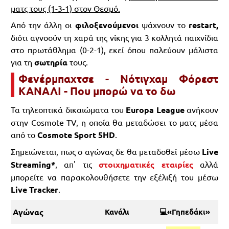
ματς τους (1-3-1) στον Θεσμό.
Από την άλλη οι
φιλοξενούμενοι
ψάχνουν το
restart,
διότι αγνοούν τη χαρά της νίκης για 3 κολλητά παιχνίδια
στο πρωτάθλημα (0-2-1), εκεί όπου παλεύουν μάλιστα
για τη
σωτηρία
τους.
Φενέρμπαχτσε - Νότιγχαμ Φόρεστ
ΚΑΝΑΛΙ - Που μπορώ να το δω
Τα τηλεοπτικά δικαιώματα του
Europa League
ανήκουν
στην Cosmote TV, η οποία θα μεταδώσει το ματς μέσα
από το
Cosmote Sport 5HD
.
Σημειώνεται, πως ο αγώνας δε θα μεταδοθεί μέσω
Live
Streaming*
, απ' τις
στοιχηματικές εταιρίες
αλλά
μπορείτε να παρακολουθήσετε την εξέλιξή του μέσω
Live Tracker
.
Αγώνας
Κανάλι
💻«Γηπεδάκι»