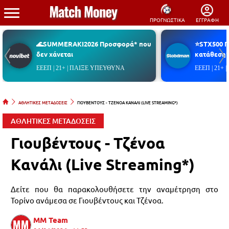
ΠΡΟΓΝΩΣΤΙΚΑ
ΕΓΓΡΑΦΗ
🌊SUMMERAKI2026 Προσφορά* που
⭐STX500 
δεν χάνεται
κατάθεση*
ΕΕΕΠ | 21+ | ΠΑΙΞΕ ΥΠΕΥΘΥΝΑ
ΕΕΕΠ | 21+
ΑΘΛΗΤΙΚΕΣ ΜΕΤΑΔΟΣΕΙΣ
ΓΙΟΥΒΕΝΤΟΥΣ - ΤΖΕΝΟΑ ΚΑΝΑΛΙ (LIVE STREAMING*)
ΑΘΛΗΤΙΚΕΣ ΜΕΤΑΔΟΣΕΙΣ
Γιουβέντους - Τζένοα
Κανάλι (Live Streaming*)
Δείτε που θα παρακολουθήσετε την αναμέτρηση στο
Τορίνο ανάμεσα σε Γιουβέντους και Τζένοα.
MM Team