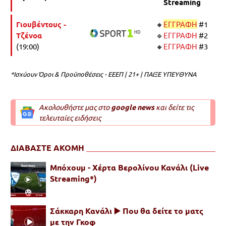
Streaming
Γιουβέντους -
🔸
ΕΓΓΡΑΦΗ
#1
Τζένοα
🔹
ΕΓΓΡΑΦΗ
#2
(19:00)
🔸
ΕΓΓΡΑΦΗ
#3
*Ισχύουν Όροι & Προϋποθέσεις - ΕΕΕΠ | 21+ | ΠΑΙΞΕ ΥΠΕΥΘΥΝΑ
Ακολουθήστε μας στο
google news
και δείτε τις
τελευταίες ειδήσεις
ΔΙΑΒΑΣΤΕ ΑΚΟΜΗ
Μπόχουμ - Χέρτα Βερολίνου Κανάλι (Live
Streaming*)
Σάκκαρη Κανάλι ▶️ Που θα δείτε το ματς
με την Γκοφ