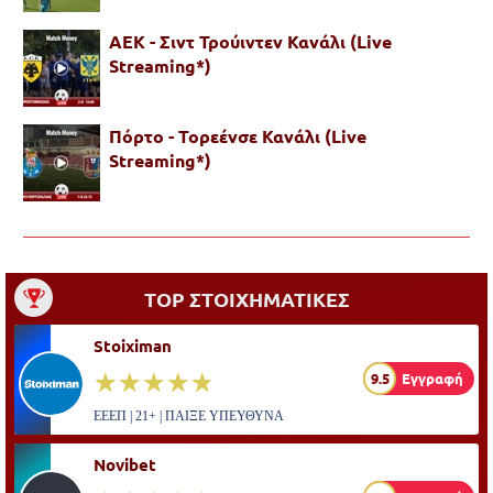
ΑΕΚ - Σιντ Τρούιντεν Κανάλι (Live
Streaming*)
Πόρτο - Τορεένσε Κανάλι (Live
Streaming*)
TOP ΣΤΟΙΧΗΜΑΤΙΚΕΣ
Stoiximan
☆☆☆☆☆
★★★★★
9.5
Εγγραφή
ΕΕΕΠ | 21+ | ΠΑΙΞΕ ΥΠΕΥΘΥΝΑ
Novibet