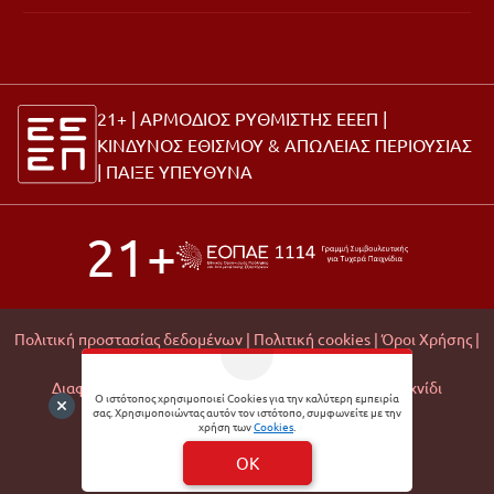
21+ | ΑΡΜΟΔΙΟΣ ΡΥΘΜΙΣΤΗΣ ΕΕΕΠ |
ΚΙΝΔΥΝΟΣ ΕΘΙΣΜΟΥ & ΑΠΩΛΕΙΑΣ ΠΕΡΙΟΥΣΙΑΣ
|
ΠΑΙΞΕ ΥΠΕΥΘΥΝΑ
21+
Πολιτική προστασίας δεδομένων |
Πολιτική cookies |
Όροι Χρήσης |
Σχετικά με εμάς |
Editorial Policy |
Διαφάνεια Εμπορικών Συνεργασιών |
Υπεύθυνο Παιχνίδι
Ο ιστότοπος χρησιμοποιεί Cookies για την καλύτερη εμπειρία
σας. Χρησιμοποιώντας αυτόν τον ιστότοπο, συμφωνείτε με την
© 2026 Matchmoney
χρήση των
Cookies
.
Developed by
Digital Winners
OK