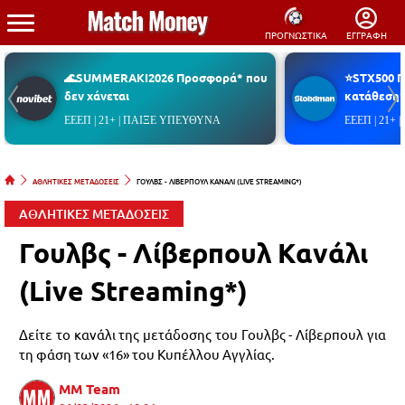
ΠΡΟΓΝΩΣΤΙΚΑ
ΕΓΓΡΑΦΗ
🌊SUMMERAKI2026 Προσφορά* που
⭐STX500 
δεν χάνεται
κατάθεση*
ΕΕΕΠ | 21+ | ΠΑΙΞΕ ΥΠΕΥΘΥΝΑ
ΕΕΕΠ | 21+
ΑΘΛΗΤΙΚΕΣ ΜΕΤΑΔΟΣΕΙΣ
ΓΟΥΛΒΣ - ΛΙΒΕΡΠΟΥΛ ΚΑΝΑΛΙ (LIVE STREAMING*)
ΑΘΛΗΤΙΚΕΣ ΜΕΤΑΔΟΣΕΙΣ
Γουλβς - Λίβερπουλ Κανάλι
(Live Streaming*)
Δείτε το κανάλι της μετάδοσης του Γουλβς - Λίβερπουλ για
τη φάση των «16» του Κυπέλλου Αγγλίας.
MM Team