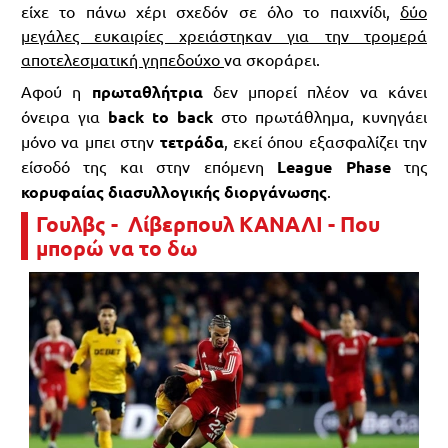
είχε το πάνω χέρι σχεδόν σε όλο το παιχνίδι,
δύο
μεγάλες ευκαιρίες χρειάστηκαν για την τρομερά
αποτελεσματική γηπεδούχο
να σκοράρει.
Αφού η
πρωταθλήτρια
δεν μπορεί πλέον να κάνει
όνειρα για
back to back
στο πρωτάθλημα, κυνηγάει
μόνο να μπει στην
τετράδα
, εκεί όπου εξασφαλίζει την
είσοδό της και στην επόμενη
League Phase
της
κορυφαίας διασυλλογικής διοργάνωσης
.
Γουλβς - Λίβερπουλ ΚΑΝΑΛΙ - Που
μπορώ να το δω