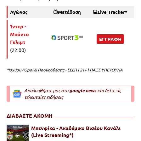
Αγώνας
📺Μετάδοση
💻Live Τracker*
Ίντερ -
Μπόντο
ΕΓΓΡΑΦΗ
Γκλιμτ
(22:00)
*Ισχύουν Όροι & Προϋποθέσεις - ΕΕΕΠ | 21+ | ΠΑΙΞΕ ΥΠΕΥΘΥΝΑ
Ακολουθήστε μας στο
google news
και δείτε τις
τελευταίες ειδήσεις
ΔΙΑΒΑΣΤΕ ΑΚΟΜΗ
Μπενφίκα - Ακαδέμικο Βισέου Κανάλι
(Live Streaming*)