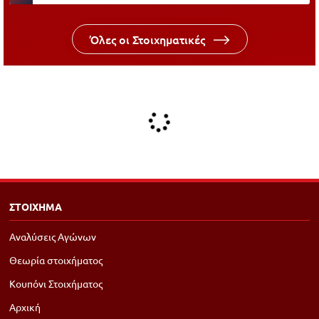
Όλες οι Στοιχηματικές
ΣΤΟΙΧΗΜΑ
Αναλύσεις Αγώνων
Θεωρία στοιχήματος
Κουπόνι Στοιχήματος
Αρχική